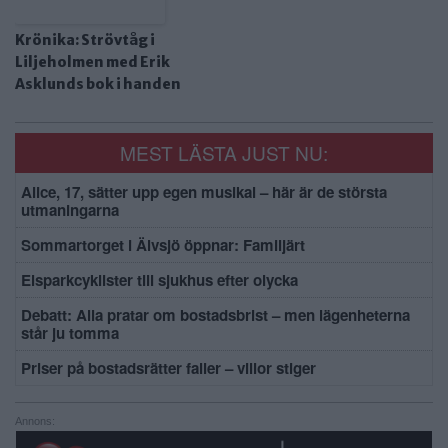
Krönika: Strövtåg i
Liljeholmen med Erik
Asklunds bok i handen
MEST LÄSTA JUST NU:
Alice, 17, sätter upp egen musikal – här är de största
utmaningarna
Sommartorget i Älvsjö öppnar: Familjärt
Elsparkcyklister till sjukhus efter olycka
Debatt: Alla pratar om bostadsbrist – men lägenheterna
står ju tomma
Priser på bostadsrätter faller – villor stiger
Annons: