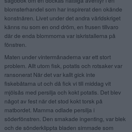
sagobok om en dockas nattliga äventyr i en
blomsterhandel som har inspirerat den okände
konstnären. Livet under det andra världskriget
känns nu som en ond dröm, en frusen tillvaro
där de enda blommorna var iskristallerna på
fönstren.
Maten under vintermånaderna var ett stort
problem. Allt utom fisk, potatis och rotsaker var
ransonerat När det var kallt gick inte
fiskebåtarna ut och då fick vi till middag vit
mjölsås med persilja och kokt potatis. Det blev
något av fest när det stod kokt torsk på
matbordet. Mamma odlade persilja i
söderfönstren. Den smakade ingenting, var blek
och de sönderklippta bladen simmade som