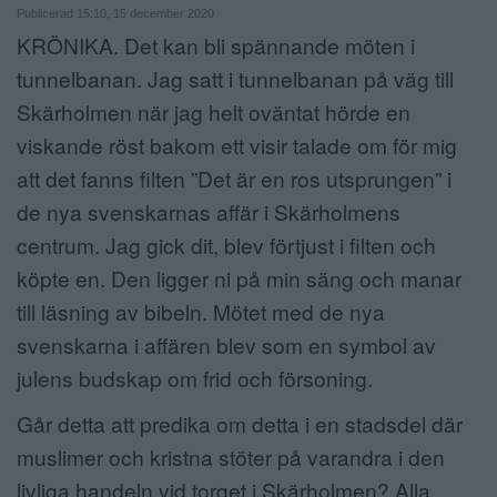
Publicerad 15:10, 15 december 2020
ANNONSERA
KRÖNIKA. Det kan bli spännande möten i
tunnelbanan. Jag satt i tunnelbanan på väg till
NÄRINGSLIV
Skärholmen när jag helt oväntat hörde en
MER
viskande röst bakom ett visir talade om för mig
att det fanns filten ”Det är en ros utsprungen” i
de nya svenskarnas affär i Skärholmens
centrum. Jag gick dit, blev förtjust i filten och
köpte en. Den ligger ni på min säng och manar
till läsning av bibeln. Mötet med de nya
svenskarna i affären blev som en symbol av
julens budskap om frid och försoning.
Går detta att predika om detta i en stadsdel där
muslimer och kristna stöter på varandra i den
livliga handeln vid torget i Skärholmen? Alla