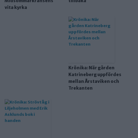
Midsommarkransens
tillbaka
vita kyrka
Krönika: När gården
Katrineberg uppfördes
mellan Årstaviken och
Trekanten