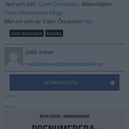
Text och bild:
Carin Önnestam
,
Mälarhöjden
Carin Önnestams blogg
Mer om och av Carin Önnestam
här
.
carin önnestam
krönika
paliz askari
redaktionen@battrestadsdel.se
KOMMENTERA
Annons:
Annons: