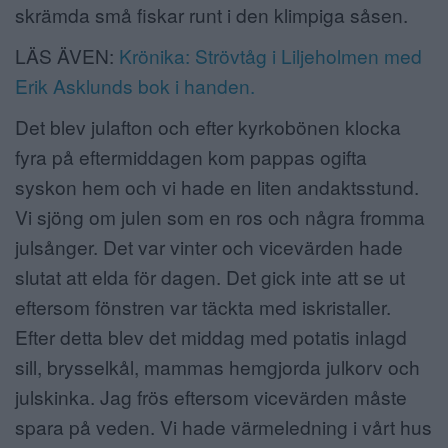
skrämda små fiskar runt i den klimpiga såsen.
LÄS ÄVEN:
Krönika: Strövtåg i Liljeholmen med
Erik Asklunds bok i handen.
Det blev julafton och efter kyrkobönen klocka
fyra på eftermiddagen kom pappas ogifta
syskon hem och vi hade en liten andaktsstund.
Vi sjöng om julen som en ros och några fromma
julsånger. Det var vinter och vicevärden hade
slutat att elda för dagen. Det gick inte att se ut
eftersom fönstren var täckta med iskristaller.
Efter detta blev det middag med potatis inlagd
sill, brysselkål, mammas hemgjorda julkorv och
julskinka. Jag frös eftersom vicevärden måste
spara på veden. Vi hade värmeledning i vårt hus