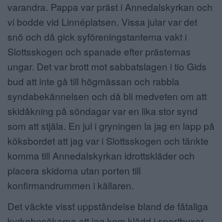
varandra. Pappa var präst i Annedalskyrkan och
vi bodde vid Linnéplatsen. Vissa jular var det
snö och då gick syföreningstanterna vakt i
Slottsskogen och spanade efter prästernas
ungar. Det var brott mot sabbatslagen i tio Gids
bud att inte gå till högmässan och rabbla
syndabekännelsen och då bli medveten om att
skidåkning på söndagar var en lika stor synd
som att stjäla. En jul i gryningen la jag en lapp på
köksbordet att jag var i Slottsskogen och tänkte
komma till Annedalskyrkan idrottskläder och
placera skidorna utan porten till
konfirmandrummen i källaren.
Det väckte visst uppståndelse bland de fåtaliga
kyrkobesökarna att jag kom klädd i sportbyxor