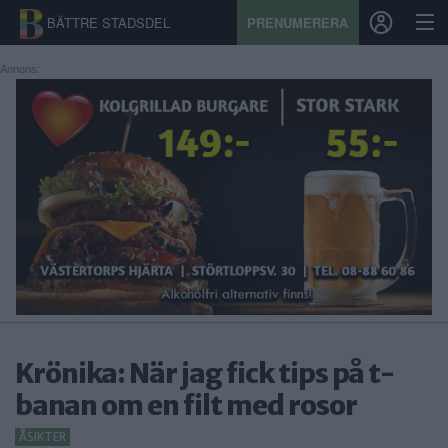
BÄTTRE STADSDEL
PRENUMERERA
Annons:
START
STADSDEL
PRENUMERATION
SPORT
ÅSIKTER
KALENDER
Krönika: När jag fick tips på t-
KONTAKT
banan om en filt med rosor
SAMARBETEN
ÅSIKTER