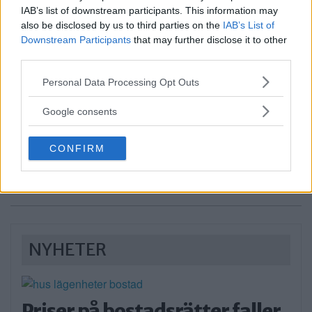
IAB’s list of downstream participants. This information may
also be disclosed by us to third parties on the
IAB’s List of
Annons:
Downstream Participants
that may further disclose it to other
third parties.
Please note that this website/app uses one or more Google
Personal Data Processing Opt Outs
services and may gather and store information including but
not limited to your visit or usage behaviour. You may click to
Google consents
grant or deny consent to Google and its third-party tags to
use your data for below specified purposes in below Google
CONFIRM
consent section.
NYHETER
Priser på bostadsrätter faller