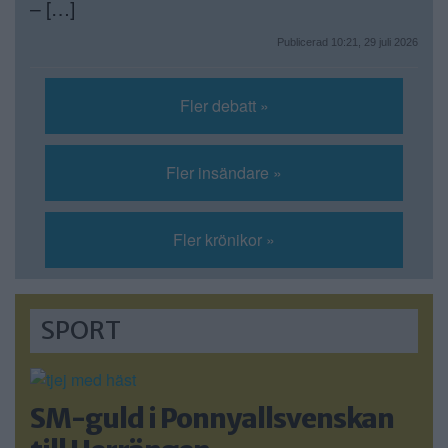
– […]
Publicerad 10:21, 29 juli 2026
Fler debatt »
Fler insändare »
Fler krönikor »
SPORT
SM-guld i Ponnyallsvenskan