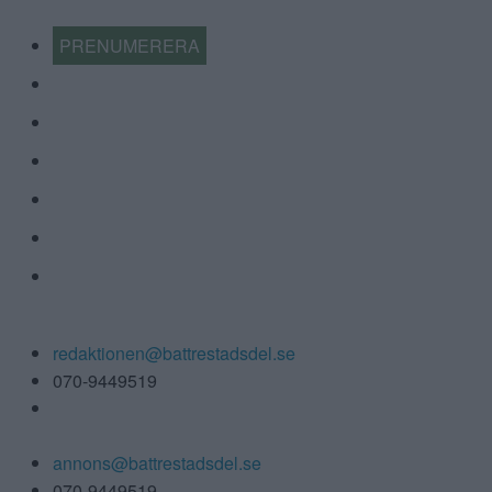
PRENUMERERA
KALENDER
NYHETSARKIV
FÖRR OCH NU
KÖP-BYT-SÄLJ
ÅRETS LOKALA FÖRETAG
ANNONSERA
Tipsa:
redaktionen@battrestadsdel.se
070-9449519
Annonsera:
annons@battrestadsdel.se
070-9449519