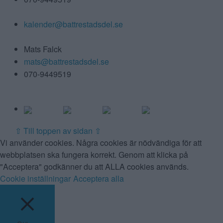
Kalender:
kalender@battrestadsdel.se
Ansvarig utgivare:
Mats Falck
mats@battrestadsdel.se
070-9449519
Följ oss på:
⇧
Till toppen av sidan ⇧
Vi använder cookies. Några cookies är nödvändiga för att
webbplatsen ska fungera korrekt. Genom att klicka på
"Acceptera" godkänner du att ALLA cookies används.
Cookie inställningar
Acceptera alla