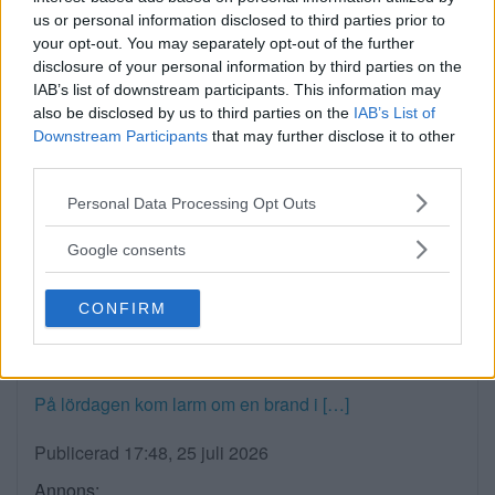
us or personal information disclosed to third parties prior to
your opt-out. You may separately opt-out of the further
disclosure of your personal information by third parties on the
Viktiga faktorer att tänka på när
IAB’s list of downstream participants. This information may
du bokar semesterboende i
also be disclosed by us to third parties on the
IAB’s List of
Downstream Participants
that may further disclose it to other
skärgården
third parties.
Please note that this website/app uses one or more Google
Personal Data Processing Opt Outs
EXTERN PARTNER. Valet av semesterboende i
services and may gather and store information including but
skärgården påverkar […]
not limited to your visit or usage behaviour. You may click to
Google consents
grant or deny consent to Google and its third-party tags to
Publicerad 11:31, 28 juli 2026
use your data for below specified purposes in below Google
CONFIRM
consent section.
Brand i restaurang
På lördagen kom larm om en brand i […]
Publicerad 17:48, 25 juli 2026
Annons: