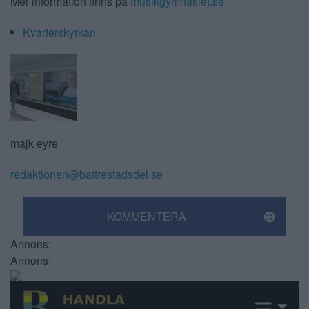
Mer information finns på
musikgymnasiet.se
Kvarterskyrkan
majk eyre
redaktionen@battrestadsdel.se
KOMMENTERA
Annons:
Annons: