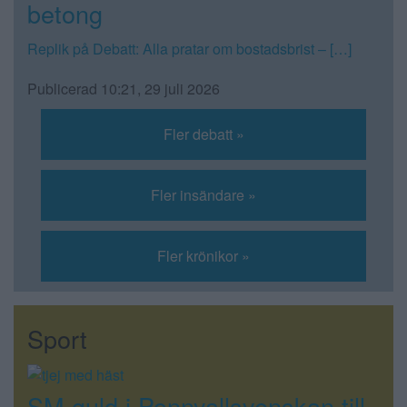
betong
Replik på Debatt: Alla pratar om bostadsbrist – […]
Publicerad 10:21, 29 juli 2026
Fler debatt »
Fler insändare »
Fler krönikor »
Sport
SM-guld i Ponnyallsvenskan till