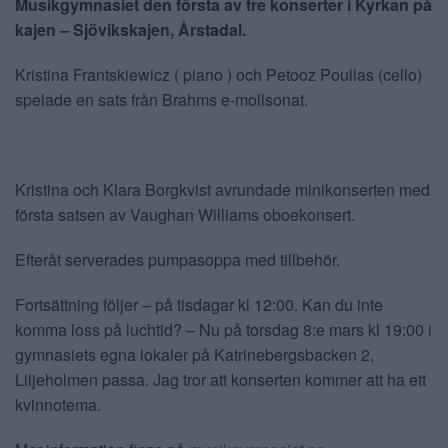
Musikgymnasiet den första av tre konserter i Kyrkan på
kajen – Sjövikskajen, Årstadal.
ANNONSERA
NÄRINGSLIV
Kristina Frantskiewicz ( piano ) och Petooz Poullas (cello)
spelade en sats från Brahms e-mollsonat.
MER
Kristina och Klara Borgkvist avrundade minikonserten med
första satsen av Vaughan Williams oboekonsert.
Efteråt serverades pumpasoppa med tillbehör.
Fortsättning följer – på tisdagar kl 12:00. Kan du inte
komma loss på luchtid? – Nu på torsdag 8:e mars kl 19:00 i
gymnasiets egna lokaler på Katrinebergsbacken 2,
Liljeholmen passa. Jag tror att konserten kommer att ha ett
kvinnotema.