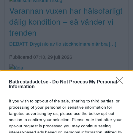
Varannan vuxen har hälsofarligt
dålig kondition – så vänder vi
trenden
DEBATT. Drygt nio av tio stockholmare mår bra […]
Publicerad 07:10, 29 juli 2026
Lådor med sport- och lekprylar
Battrestadsdel.se -
Do Not Process My Personal
ställs ut på torgen
Information
Nu kan det bli chans för mer sport […]
If you wish to opt-out of the sale, sharing to third parties, or
processing of your personal or sensitive information for
Publicerad 15:54, 28 juli 2026
targeted advertising by us, please use the below opt-out
section to confirm your selection. Please note that after your
opt-out request is processed you may continue seeing
interest-based ads based on personal information utilized by