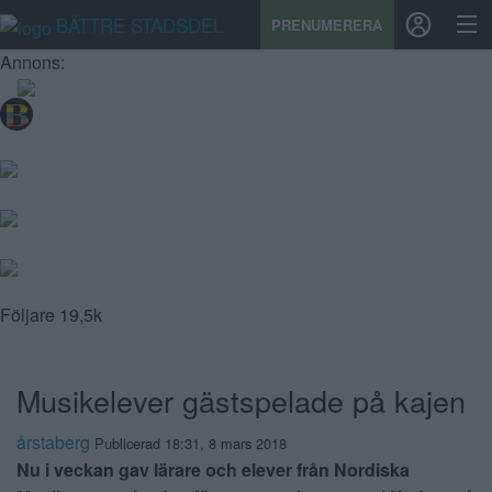
BÄTTRE STADSDEL
PRENUMERERA
Annons:
START
STADSDEL
PRENUMERATION
SPORT
Följare
19,5k
ÅSIKTER
KALENDER
Musikelever gästspelade på kajen
KONTAKT
årstaberg
Publicerad 18:31, 8 mars 2018
Nu i veckan gav lärare och elever från Nordiska
SAMARBETEN