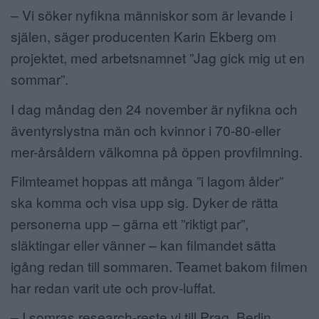
– Vi söker nyfikna människor som är levande i
ANNONSERA
själen, säger producenten Karin Ekberg om
NÄRINGSLIV
projektet, med arbetsnamnet ”Jag gick mig ut en
sommar”.
MER
I dag måndag den 24 november är nyfikna och
äventyrslystna män och kvinnor i 70-80-eller
mer-årsåldern välkomna på öppen provfilmning.
Filmteamet hoppas att många ”i lagom ålder”
ska komma och visa upp sig. Dyker de rätta
personerna upp – gärna ett ”riktigt par”,
släktingar eller vänner – kan filmandet sätta
igång redan till sommaren. Teamet bakom filmen
har redan varit ute och prov-luffat.
– I somras research-reste vi till Prag, Berlin,