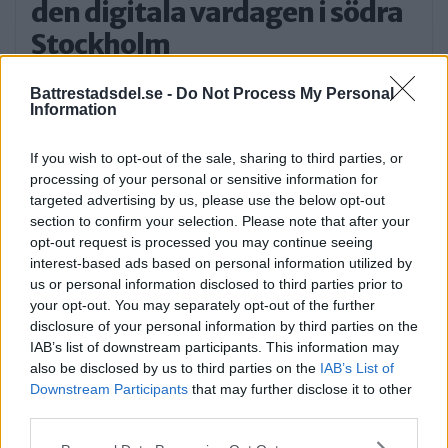
den digitala vardagen i södra
Stockholm
EXTERN PARTNER. Södra Stockholm är en
Battrestadsdel.se -
Do Not Process My Personal
del av […]
Information
Publicerad 05:03, 4 augusti 2026
If you wish to opt-out of the sale, sharing to third parties, or
processing of your personal or sensitive information for
targeted advertising by us, please use the below opt-out
section to confirm your selection. Please note that after your
opt-out request is processed you may continue seeing
interest-based ads based on personal information utilized by
Sommartorget i Älvsjö
us or personal information disclosed to third parties prior to
your opt-out. You may separately opt-out of the further
öppnar: Familjärt
disclosure of your personal information by third parties on the
På måndagseftermiddagen öppnade
IAB’s list of downstream participants. This information may
also be disclosed by us to third parties on the
IAB’s List of
aktiviteterna på Älvsjö torg. Artisten […]
Downstream Participants
that may further disclose it to other
third parties.
Publicerad 16:23, 3 augusti 2026
Please note that this website/app uses one or more Google