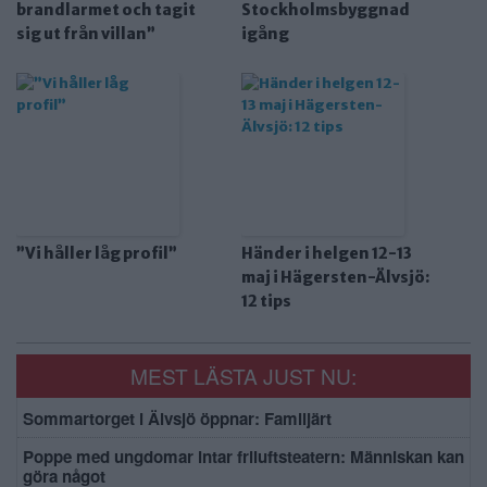
brandlarmet och tagit
Stockholmsbyggnad
sig ut från villan”
igång
”Vi håller låg profil”
Händer i helgen 12-13
maj i Hägersten-Älvsjö:
12 tips
MEST LÄSTA JUST NU:
Sommartorget i Älvsjö öppnar: Familjärt
Poppe med ungdomar intar friluftsteatern: Människan kan
göra något