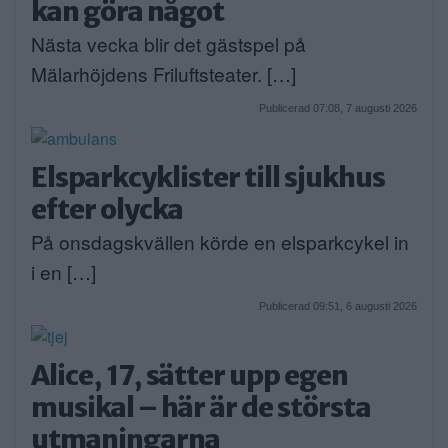
kan göra något
Nästa vecka blir det gästspel på
Mälarhöjdens Friluftsteater. […]
Publicerad 07:08, 7 augusti 2026
Elsparkcyklister till sjukhus
efter olycka
På onsdagskvällen körde en elsparkcykel in
i en […]
Publicerad 09:51, 6 augusti 2026
Alice, 17, sätter upp egen
musikal – här är de största
utmaningarna