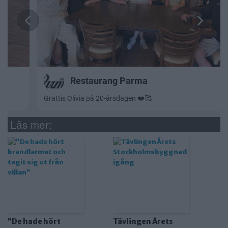
Läs mer:
”De hade hört
Tävlingen Årets