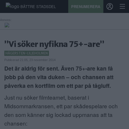
BÄTTRE STADSDEL
PRENUMERERA
Annons:
START
”Vi söker nyfikna 75+-are”
STADSDEL
HÄGERSTEN-LILJEHOLMEN
Publicerad 21:05, 23 november 2014
PRENUMERATION
Det är aldrig för sent. Även 75+-are kan få
SPORT
jobb på den vita duken – och chansen att
påverka en kortfilm om ett par på tågluff.
ÅSIKTER
Just nu söker filmteamet, baserat i
KALENDER
Midsommarkransen, ett par skådespelare och
KONTAKT
den som känner sig lockad uppmanas att ta
chansen:
SAMARBETEN