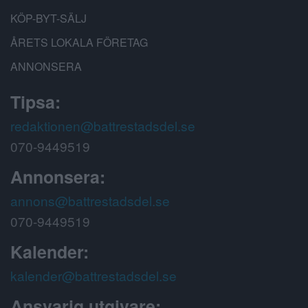
KÖP-BYT-SÄLJ
ÅRETS LOKALA FÖRETAG
ANNONSERA
Tipsa:
redaktionen@battrestadsdel.se
070-9449519
Annonsera:
annons@battrestadsdel.se
070-9449519
Kalender:
kalender@battrestadsdel.se
Ansvarig utgivare: