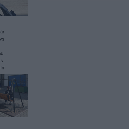
 är
ivs
nu
ns
lm.