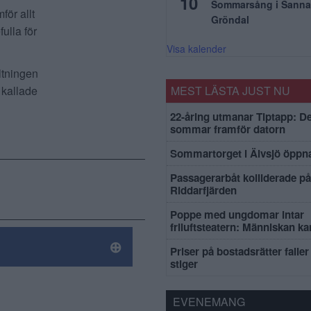
10
Sommarsång i Sanna
för allt
Gröndal
ulla för
Visa kalender
ltningen
å kallade
MEST LÄSTA JUST NU
22-åring utmanar Tiptapp: De
sommar framför datorn
Sommartorget i Älvsjö öppna
Passagerarbåt kolliderade på
Riddarfjärden
Poppe med ungdomar intar
friluftsteatern: Människan k
Priser på bostadsrätter faller 
stiger
EVENEMANG