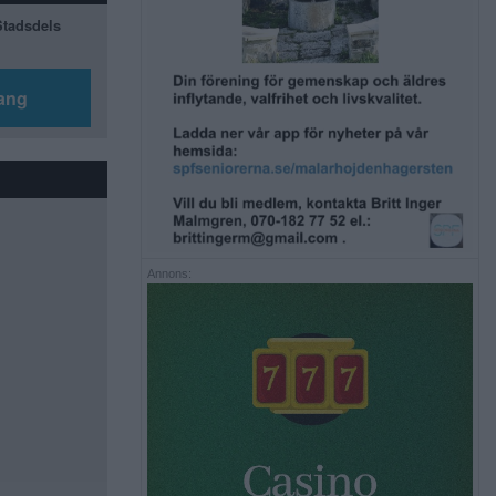
 Stadsdels
ang
Annons: