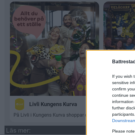
Battresta
If you wish 
sensitive in
confirm you
continue se
information 
further disc
participants
Downstream 
Läs mer:
Please note