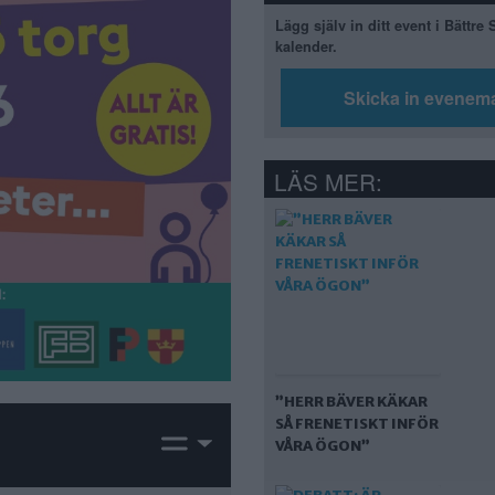
Lägg själv in ditt event i Bättre
kalender.
Skicka in evenem
LÄS MER:
”HERR BÄVER KÄKAR
SÅ FRENETISKT INFÖR
VÅRA ÖGON”