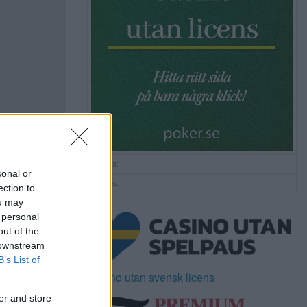
Annons:
sonal or
Annons:
ection to
ou may
 personal
out of the
 downstream
B’s List of
Casino utan svensk licens
er and store