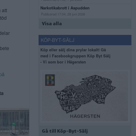
Narkotikabrott i Aspudden
 att
Publicerad 17:04, 28 juni 2026
stöd
Visa alla
delar
KÖP-BYT-SÄLJ
rbete
Köp eller sälj dina prylar lokalt! Gå
med i Facebookgruppen Köp Byt Sälj
- Vi som bor i Hägersten
på
ta
Gå till Köp-Byt-Sälj