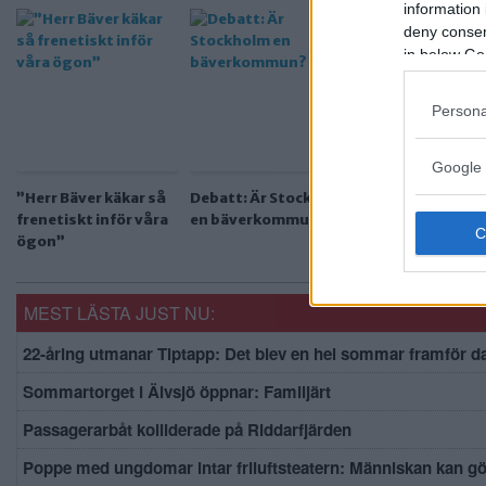
information 
deny consent
in below Go
Persona
Google 
”Herr Bäver käkar så
Debatt: Är Stockholm
Förslag: Här kan
frenetiskt inför våra
en bäverkommun?
Mälaren plogas 
ögon”
skridskoåkning
MEST LÄSTA JUST NU:
22-åring utmanar Tiptapp: Det blev en hel sommar framför d
Sommartorget i Älvsjö öppnar: Familjärt
Passagerarbåt kolliderade på Riddarfjärden
Poppe med ungdomar intar friluftsteatern: Människan kan g