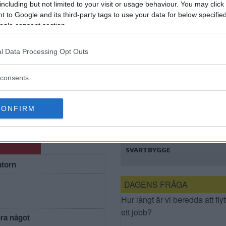
FÖR
including but not limited to your visit or usage behaviour. You may click 
SKRIDSKOÅKNING
 to Google and its third-party tags to use your data for below specifi
ogle consent section.
l Data Processing Opt Outs
consents
Staden polisanmäler
för
misstänkt
CONFIRM
svartbygge
STADEN
POLISANMÄLER
MISSTÄNKT
SVARTBYGGE
atorn
DAGENS FRÅGA
Hur långt är vi beredda att flyt
ett jobb?
öra något