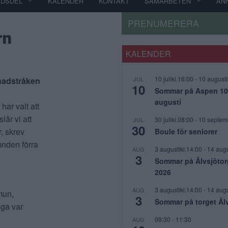
ADSDEL
KALENDER
KONTAKT
SAMARBETEN
AN
PRENUMERERA
rn
KALENDER
10 julikl.16:00
-
10 augusti
enadstråken
JUL
10
Sommar på Aspen 10 j
augusti
har valt att
slår vi att
30 julikl.08:00
-
10 septem
JUL
30
, skrev
Boule för seniorer
mnden förra
3 augustikl.14:00
-
14 augu
AUG
3
Sommar på Älvsjötor
2026
3 augustikl.14:00
-
14 augu
AUG
mun,
3
Sommar på torget Äl
iga var
09:30
-
11:30
AUG