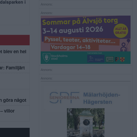
dalsparken i
Annons:
Annons:
t blev en hel
r: Familjärt
Annons:
Annons:
an göra något
– villor