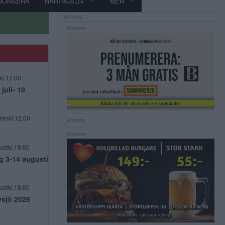
NONSERA
NÄRINGSLIV
MER
Annons:
Annons:
kl.17:00
uli- 10
berkl.12:00
Annons:
Annons:
stikl.18:00
g 3-14 augusti
stikl.18:00
vsjö 2026