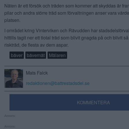
Näten är ett försök och träden som kommer att skyddas är fram
pilar och andra större träd som förvaltningen anser vara värdef
platsen.
I området kring Vinterviken och Rävudden har stadsdelsförva
hittills tagit ner ett tiotal träd som blivit gnagda på och blivit s
riskträd, de flesta av dem aspar.
bäver
bävernät
Mälaren
Mats Falck
redaktionen@battrestadsdel.se
KOMMENTERA
Annons:
Annons: