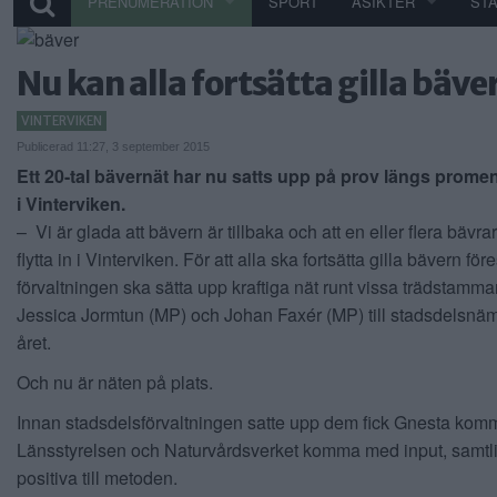
PRENUMERATION
SPORT
ÅSIKTER
ST
Nu kan alla fortsätta gilla bäve
VINTERVIKEN
Publicerad 11:27, 3 september 2015
Ett 20-tal bävernät har nu satts upp på prov längs prom
i Vinterviken.
– Vi är glada att bävern är tillbaka och att en eller flera bävrar 
flytta in i Vinterviken. För att alla ska fortsätta gilla bävern före
förvaltningen ska sätta upp kraftiga nät runt vissa trädstammar
Jessica Jormtun (MP) och Johan Faxér (MP) till stadsdelsnä
året.
Och nu är näten på plats.
Innan stadsdelsförvaltningen satte upp dem fick Gnesta kom
Länsstyrelsen och Naturvårdsverket komma med input, samtl
positiva till metoden.