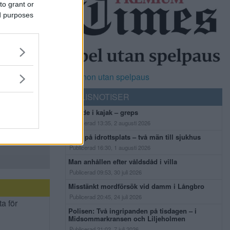
to grant or
ed purposes
Casinon utan spelpaus
POLISNOTISER
Flydde i kajak – greps
Publicerad 13:35, 2 augusti 2026
Bråk på idrottsplats – två män till sjukhus
Publicerad 16:30, 1 augusti 2026
Man anhållen efter våldsdåd i villa
Publicerad 09:53, 30 juli 2026
Misstänkt mordförsök vid damm i Långbro
Publicerad 20:45, 24 juli 2026
ta för
Polisen: Två ingripanden på tisdagen – i
Midsommarkransen och Liljeholmen
Publicerad 21:02, 7 juli 2026