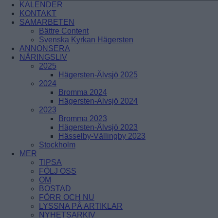
ÖRNSBERG
KALENDER
Skärholmen
ÅRSTABERG
KONTAKT
ÅRSTADAL
SAMARBETEN
ÄLVSJÖ
BREDÄNG
Bättre Content
SOLBERGA
SKÄRHOLMEN
Svenska Kyrkan Hägersten
SÄTRA
ANNONSERA
VÅRBERG
NÄRINGSLIV
2025
Hägersten-Älvsjö 2025
Enskede-Årsta-Vantör
2024
Bromma 2024
BANDHAGEN
Hägersten-Älvsjö 2024
ENSKEDEFÄLTET
2023
ENSKEDE GÅRD
Bromma 2023
GAMLA ENSKEDE
Hägersten-Älvsjö 2023
HAGSÄTRA
Hässelby-Vällingby 2023
HÖGDALEN
Stockholm
JOHANNESHOV
MER
RÅGSVED
TIPSA
STUREBY
FÖLJ OSS
ÅRSTA
OM
ÖRBY
BOSTAD
ÖSTBERGA
FÖRR OCH NU
LYSSNA PÅ ARTIKLAR
Farsta
NYHETSARKIV