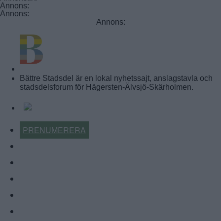
Annons:
Annons:
Annons:
BÄTTRE STADSDEL
Bättre Stadsdel är en lokal nyhetssajt, anslagstavla och
stadsdelsforum för Hägersten-Älvsjö-Skärholmen.
PRENUMERERA
KALENDER
NYHETSARKIV
FÖRR OCH NU
KÖP-BYT-SÄLJ
ÅRETS LOKALA FÖRETAG