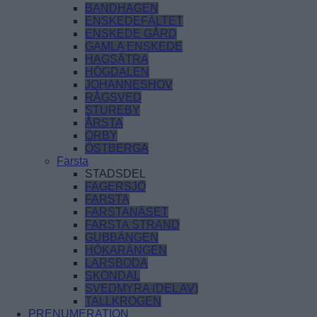
BANDHAGEN
ENSKEDEFÄLTET
ENSKEDE GÅRD
GAMLA ENSKEDE
HAGSÄTRA
HÖGDALEN
JOHANNESHOV
RÅGSVED
STUREBY
ÅRSTA
ÖRBY
ÖSTBERGA
Farsta
STADSDEL
FAGERSJÖ
FARSTA
FARSTANÄSET
FARSTA STRAND
GUBBÄNGEN
HÖKARÄNGEN
LARSBODA
SKÖNDAL
SVEDMYRA (DEL AV)
TALLKROGEN
PRENUMERATION