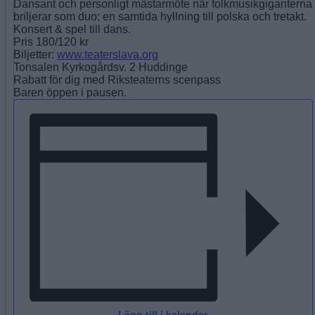
Dansant och personligt mästarmöte när folkmusikgiganterna
briljerar som duo; en samtida hyllning till polska och tretakt.
Konsert & spel till dans.
Pris 180/120 kr
Biljetter:
www.teaterslava.org
Tonsalen Kyrkogårdsv. 2 Huddinge
Rabatt för dig med Riksteaterns scenpass
Baren öppen i pausen.
Lägg till i kalender