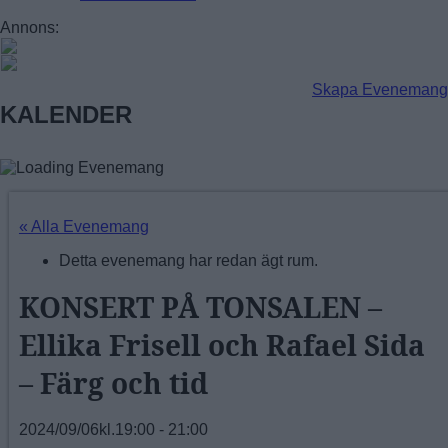
FAGERSJÖ
Annons:
FARSTA
FARSTANÄSET
FARSTA STRAND
Skapa Evenemang
GUBBÄNGEN
KALENDER
HÖKARÄNGEN
LARSBODA
SKÖNDAL
SVEDMYRA (DEL AV)
TALLKROGEN
« Alla Evenemang
Detta evenemang har redan ägt rum.
KONSERT PÅ TONSALEN –
Ellika Frisell och Rafael Sida
– Färg och tid
2024/09/06kl.19:00
-
21:00