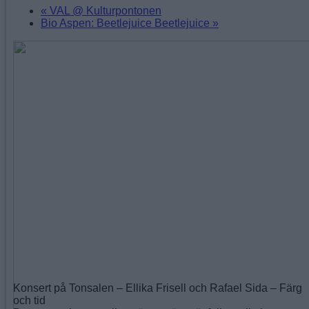
«
VAL @ Kulturpontonen
Bio Aspen: Beetlejuice Beetlejuice
»
Konsert på Tonsalen – Ellika Frisell och Rafael Sida – Färg
och tid