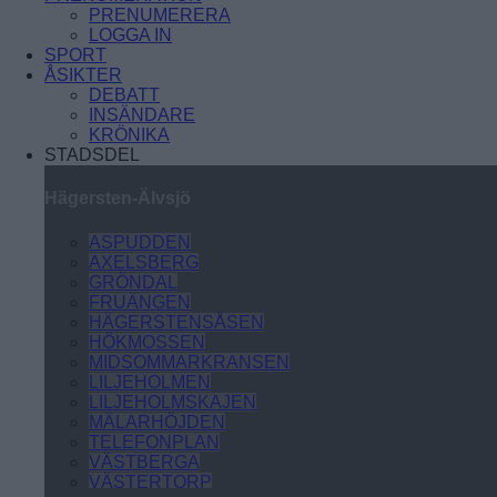
PRENUMERERA
LOGGA IN
SPORT
ÅSIKTER
DEBATT
INSÄNDARE
KRÖNIKA
STADSDEL
Hägersten-Älvsjö
ASPUDDEN
AXELSBERG
GRÖNDAL
FRUÄNGEN
HÄGERSTENSÅSEN
HÖKMOSSEN
MIDSOMMARKRANSEN
LILJEHOLMEN
LILJEHOLMSKAJEN
MÄLARHÖJDEN
TELEFONPLAN
VÄSTBERGA
VÄSTERTORP