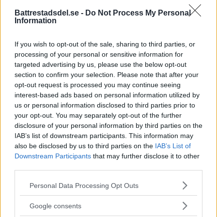
Battrestadsdel.se -
Do Not Process My Personal
Information
If you wish to opt-out of the sale, sharing to third parties, or
processing of your personal or sensitive information for
targeted advertising by us, please use the below opt-out
section to confirm your selection. Please note that after your
opt-out request is processed you may continue seeing
interest-based ads based on personal information utilized by
us or personal information disclosed to third parties prior to
your opt-out. You may separately opt-out of the further
disclosure of your personal information by third parties on the
IAB’s list of downstream participants. This information may
also be disclosed by us to third parties on the
IAB’s List of
Downstream Participants
that may further disclose it to other
third parties.
Please note that this website/app uses one or more Google
Personal Data Processing Opt Outs
services and may gather and store information including but
not limited to your visit or usage behaviour. You may click to
Google consents
grant or deny consent to Google and its third-party tags to