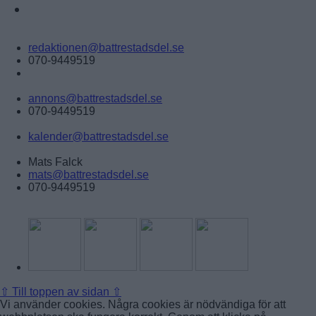
ANNONSERA
Tipsa:
redaktionen@battrestadsdel.se
070-9449519
Annonsera:
annons@battrestadsdel.se
070-9449519
Kalender:
kalender@battrestadsdel.se
Ansvarig utgivare:
Mats Falck
mats@battrestadsdel.se
070-9449519
Följ oss på:
⇧
Till toppen av sidan ⇧
Vi använder cookies. Några cookies är nödvändiga för att