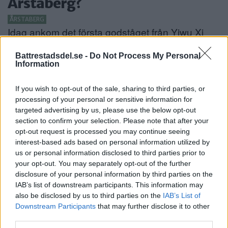
Årstaberg?
ÅRSTABERG
Idag ankom det första godståget från Yiwu Xi
[…]
Battrestadsdel.se -
Do Not Process My Personal
Information
Publicerad 16:15, 18 januari 2017
Tåg fick evakueras
If you wish to opt-out of the sale, sharing to third parties, or
processing of your personal or sensitive information for
ÄLVSJÖ
POLISNOTIS
targeted advertising by us, please use the below opt-out
Det ryker från ett pendeltåg och passagerare har
section to confirm your selection. Please note that after your
[…]
opt-out request is processed you may continue seeing
interest-based ads based on personal information utilized by
Publicerad 21:00, 29 mars 2016
us or personal information disclosed to third parties prior to
your opt-out. You may separately opt-out of the further
disclosure of your personal information by third parties on the
Pendeltågen stoppas under
IAB’s list of downstream participants. This information may
påsken
also be disclosed by us to third parties on the
IAB’s List of
Downstream Participants
that may further disclose it to other
ÄLVSJÖ
third parties.
Alla pendeltåg mellan Stockholms central och