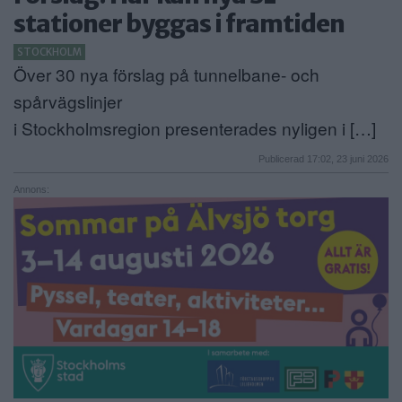
stationer byggas i framtiden
ANNONSERA
STOCKHOLM
NÄRINGSLIV
Över 30 nya förslag på tunnelbane- och
spårvägslinjer
MER
i Stockholmsregion presenterades nyligen i […]
Publicerad 17:02, 23 juni 2026
Annons: