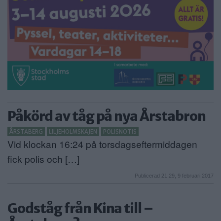
Påkörd av tåg på nya Årstabron
ÅRSTABERG
LILJEHOLMSKAJEN
POLISNOTIS
Vid klockan 16:24 på torsdagseftermiddagen
fick polis och […]
Publicerad 21:29, 9 februari 2017
Godståg från Kina till –