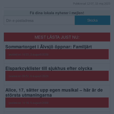
Publicerad 12:07, 15 maj 2023
Få dina lokala nyheter i mejlen!
MEST LÄSTA JUST NU:
Sommartorget i Älvsjö öppnar: Familjärt
posted on 16:23, 3 augusti 2026
Elsparkcyklister till sjukhus efter olycka
posted on 09:51, 6 augusti 2026
Alice, 17, sätter upp egen musikal – här är de
största utmaningarna
posted on 16:16, 5 augusti 2026