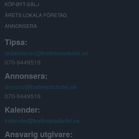
KÖP-BYT-SÄLJ
ÅRETS LOKALA FÖRETAG
ANNONSERA
Tipsa:
redaktionen@battrestadsdel.se
070-9449519
Annonsera:
annons@battrestadsdel.se
070-9449519
Kalender:
kalender@battrestadsdel.se
Ansvarig utgivare: