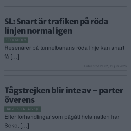
SL: Snart är trafiken på röda
linjen normal igen
STOCKHOLM
Resenärer på tunnelbanans röda linje kan snart
få […]
Publicerad 21:02, 19 juni 2026
Tågstrejken blir inte av – parter
överens
HÄGERSTEN-ÄLVSJÖ
Efter förhandlingar som pågått hela natten har
Seko, […]