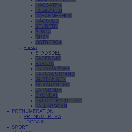
HAGSÄTRA
HÖGDALEN
JOHANNESHOV
RÅGSVED
STUREBY
ÅRSTA
ÖRBY
ÖSTBERGA
Farsta
STADSDEL
FAGERSJÖ
FARSTA
FARSTANÄSET
FARSTA STRAND
GUBBÄNGEN
HÖKARÄNGEN
LARSBODA
SKÖNDAL
SVEDMYRA (DEL AV)
TALLKROGEN
PRENUMERATION
PRENUMERERA
LOGGA IN
SPORT