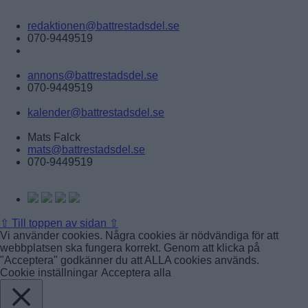
Tipsa:
redaktionen@battrestadsdel.se
070-9449519
Annonsera:
annons@battrestadsdel.se
070-9449519
Kalender:
kalender@battrestadsdel.se
Ansvarig utgivare:
Mats Falck
mats@battrestadsdel.se
070-9449519
Följ oss på:
⇧
Till toppen av sidan ⇧
Vi använder cookies. Några cookies är nödvändiga för att
webbplatsen ska fungera korrekt. Genom att klicka på
"Acceptera" godkänner du att ALLA cookies används.
Cookie inställningar
Acceptera alla