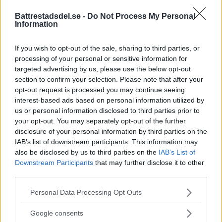
09.30-11.00: Mingelmässa
Battrestadsdel.se -
Do Not Process My Personal
Information
If you wish to opt-out of the sale, sharing to third parties, or
processing of your personal or sensitive information for
targeted advertising by us, please use the below opt-out
section to confirm your selection. Please note that after your
opt-out request is processed you may continue seeing
interest-based ads based on personal information utilized by
us or personal information disclosed to third parties prior to
your opt-out. You may separately opt-out of the further
Om åretS lokala företag
disclosure of your personal information by third parties on the
IAB’s list of downstream participants. This information may
also be disclosed by us to third parties on the
IAB’s List of
Årets lokala företag är en utmärkelse som arrangeras av
Downstream Participants
that may further disclose it to other
lokala nyhetssajten Bättre stadsdel och
third parties.
stadsdelsförvaltningen i Hägersten-Älvsjö tillsammans med
samarbetspartners.
Please note that this website/app uses one or more Google
Kontakt: mats@battrestadsdel.se, tel: 0709-449519
Personal Data Processing Opt Outs
services and may gather and store information including but
not limited to your visit or usage behaviour. You may click to
Google consents
grant or deny consent to Google and its third-party tags to