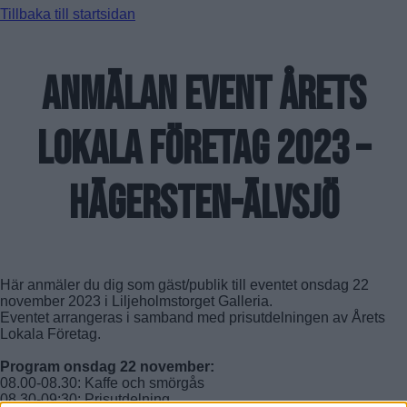
FARSTANÄSET
Tillbaka till startsidan
FARSTA STRAND
GUBBÄNGEN
HÖKARÄNGEN
LARSBODA
anmälan EVENT åretS
SKÖNDAL
SVEDMYRA (DEL AV)
TALLKROGEN
lokala företag 2023 –
Hägersten-Älvsjö
Här anmäler du dig som gäst/publik till eventet onsdag 22
november 2023 i Liljeholmstorget Galleria.
Eventet arrangeras i samband med prisutdelningen av Årets
Lokala Företag.
Program onsdag 22 november:
08.00-08.30: Kaffe och smörgås
08.30-09:30: Prisutdelning