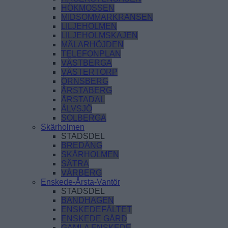
HÖKMOSSEN
MIDSOMMARKRANSEN
LILJEHOLMEN
LILJEHOLMSKAJEN
MÄLARHÖJDEN
TELEFONPLAN
VÄSTBERGA
VÄSTERTORP
ÖRNSBERG
ÅRSTABERG
ÅRSTADAL
ÄLVSJÖ
SOLBERGA
Skärholmen
STADSDEL
BREDÄNG
SKÄRHOLMEN
SÄTRA
VÅRBERG
Enskede-Årsta-Vantör
STADSDEL
BANDHAGEN
ENSKEDEFÄLTET
ENSKEDE GÅRD
GAMLA ENSKEDE