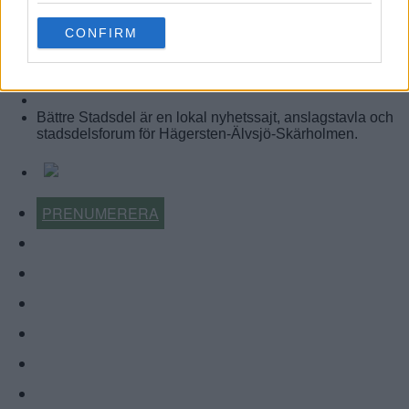
use your data for below specified purposes in below Google
CONFIRM
consent section.
BÄTTRE STADSDEL
Bättre Stadsdel är en lokal nyhetssajt, anslagstavla och
stadsdelsforum för Hägersten-Älvsjö-Skärholmen.
PRENUMERERA
KALENDER
NYHETSARKIV
FÖRR OCH NU
KÖP-BYT-SÄLJ
ÅRETS LOKALA FÖRETAG
ANNONSERA