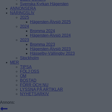
SOLBERGA
Svenska Kyrkan Hägersten
SKÄRHOLMEN
ANNONSERA
SÄTRA
NÄRINGSLIV
VÅRBERG
2025
Hägersten-Älvsjö 2025
Enskede-Årsta-Vantör
2024
Bromma 2024
BANDHAGEN
Hägersten-Älvsjö 2024
ENSKEDEFÄLTET
2023
ENSKEDE GÅRD
Bromma 2023
GAMLA ENSKEDE
Hägersten-Älvsjö 2023
HAGSÄTRA
Hässelby-Vällingby 2023
HÖGDALEN
Stockholm
JOHANNESHOV
MER
RÅGSVED
TIPSA
STUREBY
FÖLJ OSS
ÅRSTA
OM
ÖRBY
BOSTAD
ÖSTBERGA
FÖRR OCH NU
LYSSNA PÅ ARTIKLAR
NYHETSARKIV
Farsta
Annons:
FAGERSJÖ
FARSTA