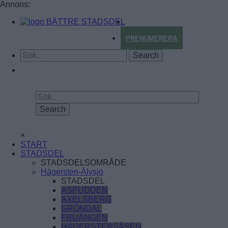
Annons:
BÄTTRE STADSDEL
PRENUMERERA
×
START
STADSDEL
STADSDELSOMRÅDE
Hägersten-Älvsjö
STADSDEL
ASPUDDEN
AXELSBERG
GRÖNDAL
FRUÄNGEN
HÄGERSTENSÅSEN