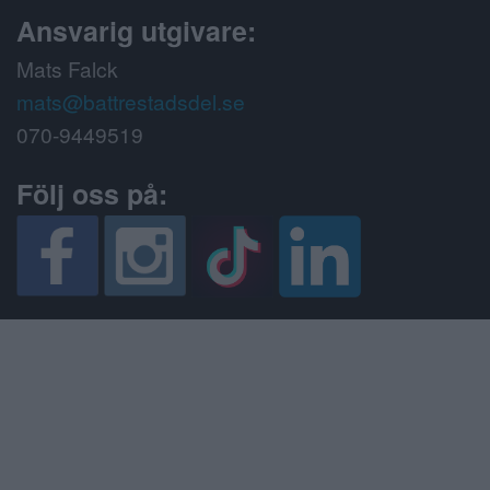
Ansvarig utgivare:
Mats Falck
mats@battrestadsdel.se
070-9449519
Följ oss på: