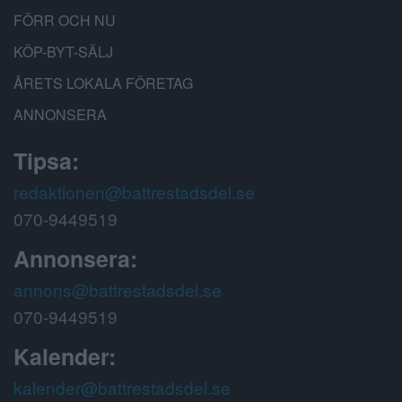
FÖRR OCH NU
KÖP-BYT-SÄLJ
ÅRETS LOKALA FÖRETAG
ANNONSERA
Tipsa:
redaktionen@battrestadsdel.se
070-9449519
Annonsera:
annons@battrestadsdel.se
070-9449519
Kalender:
kalender@battrestadsdel.se