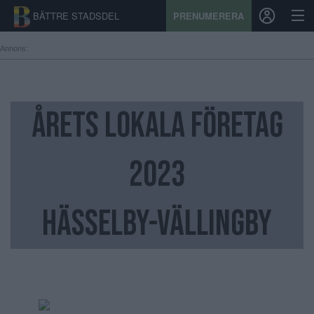
BÄTTRE STADSDEL
PRENUMERERA
Annons:
START
åretS lokala företag
STADSDEL
PRENUMERATION
2023
SPORT
Hässelby-Vällingby
ÅSIKTER
KALENDER
KONTAKT
SAMARBETEN