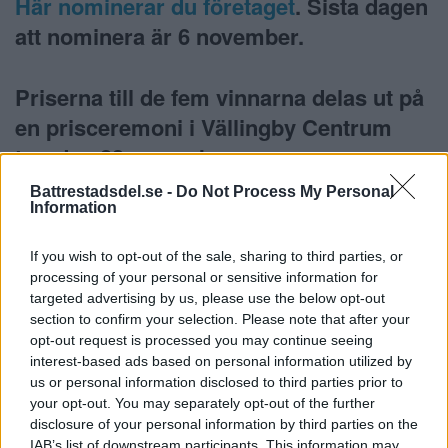
Här nominerar du företaget
. Sista dagen
att nominera är 6 november.
Priserna till de fem vinnarna delas ut på
en prisceremoni i
Vällingby Centrum
torsdag 23 november.
Battrestadsdel.se -
Do Not Process My Personal
Information
Vinnarna i Årets lokala företag 2023 Hässelby-Vällngby
belönas med olika priser ( t ex rådgivning,
If you wish to opt-out of the sale, sharing to third parties, or
konsultationer, prispengar)
processing of your personal or sensitive information for
targeted advertising by us, please use the below opt-out
section to confirm your selection. Please note that after your
opt-out request is processed you may continue seeing
interest-based ads based on personal information utilized by
us or personal information disclosed to third parties prior to
your opt-out. You may separately opt-out of the further
Följ oss på sociala medier
disclosure of your personal information by third parties on the
IAB’s list of downstream participants. This information may