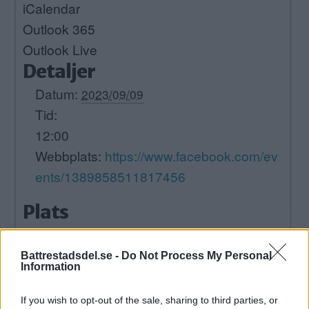
iCalendar
Outlook 365
Outlook Live
Detaljer
Datum:
2023/09/09
Tid:
12:00
Webbplats:
https://www.facebook.com/ev
ents/1389858511817456
Plats
Gamla Älvsjö IP
Klubbevägen
Battrestadsdel.se -
Do Not Process My Personal
Information
Älvsjö
,
125 30
SE
+ Google Map
If you wish to opt-out of the sale, sharing to third parties, or