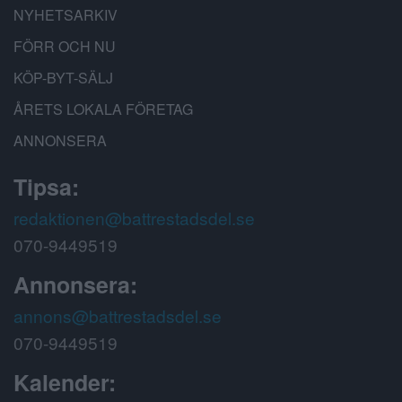
NYHETSARKIV
FÖRR OCH NU
KÖP-BYT-SÄLJ
ÅRETS LOKALA FÖRETAG
ANNONSERA
Tipsa:
redaktionen@battrestadsdel.se
070-9449519
Annonsera:
annons@battrestadsdel.se
070-9449519
Kalender: