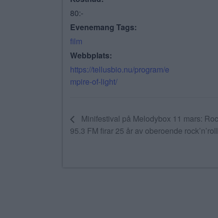
80:-
Evenemang Tags:
film
Webbplats:
https://tellusbio.nu/program/e
mpire-of-light/
Minifestival på Melodybox 11 mars: Roc
95.3 FM firar 25 år av oberoende rock’n’roll