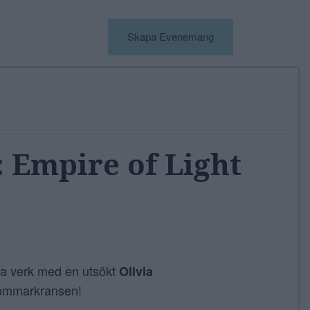
Skapa Evenemang
: Empire of Light
ka verk med en utsökt
Olivia
sommarkransen!