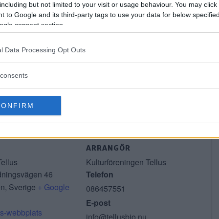
edlemmar ett brett program av
including but not limited to your visit or usage behaviour. You may click 
 to Google and its third-party tags to use your data for below specifi
miärfilmer och klassiker, konserter
ogle consent section.
 och ett café som är öppet i
ll kultur i Kransen! Hemsida:
l Data Processing Opt Outs
consents
CONFIRM
ARRANGÖR
Tellus
Kulturföreningen Tellus
dningsvägen 46
Telefon
en
,
Sverige
+ Google
086457551
E-post
ts-webbplats
info@tellusbio.nu