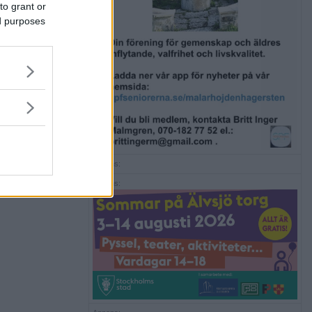
to grant or
ed purposes
Annons:
Annons: