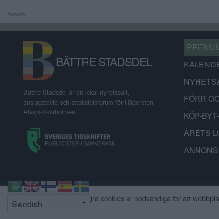
Annons:
PRENU
BÄTTRE STADSDEL
KALEND
NYHETS
Bättre Stadsdel är en lokal nyhetssajt,
FÖRR O
anslagstavla och stadsdelsforum för Hägersten-
Älvsjö-Skärholmen.
KÖP-BYT
ÅRETS L
ANNONS
Vi använder cookies. Några cookies är nödvändiga för att webbpla
ALLA cookies används.