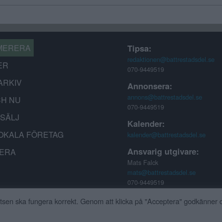
MERERA
Tipsa:
redaktionen@battrestadsdel.se
ER
070-9449519
ARKIV
Annonsera:
annons@battrestadsdel.se
CH NU
070-9449519
-SÄLJ
Kalender:
OKALA FÖRETAG
kalender@battrestadsdel.se
Ansvarig utgivare:
ERA
Mats Falck
mats@battrestadsdel.se
070-9449519
tsen ska fungera korrekt. Genom att klicka på "Acceptera" godkänner d