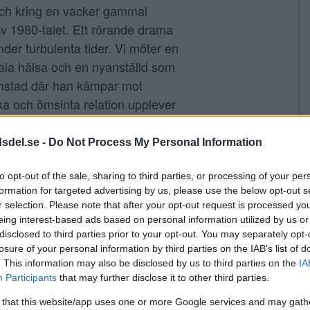
 och kring en vacker gammal
av 1980-talet. Ett rörande drama
der turbulenta tider. Vi möter en
ala hälsa och en nyanställd som
 hemstad där han kämpar mot
ka och ömsinta relation upplever
och gemenskap.
dsdel.se -
Do Not Process My Personal Information
,
) senaste film med bland
uty
1917
,
och
i
Colin Firth
Toby Jones
to opt-out of the sale, sharing to third parties, or processing of your per
formation for targeted advertising by us, please use the below opt-out s
r selection. Please note that after your opt-out request is processed y
 59 min, 11 år
eing interest-based ads based on personal information utilized by us or
disclosed to third parties prior to your opt-out. You may separately opt-
losure of your personal information by third parties on the IAB’s list of
. This information may also be disclosed by us to third parties on the
IA
sbiografen i Midsommarkransen!
Participants
that may further disclose it to other third parties.
 ideella Kulturföreningen Tellus
 that this website/app uses one or more Google services and may gath