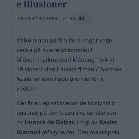
e illusioner
ANNONSERA
2023/04/10kl.19:00
-
21:30
80:-
NÄRINGSLIV
MER
Välkommen på film flera dagar varje
vecka på kvartersbiografen i
Midsommarkransen! Måndag 10/4 kl
19 visar vi den franska filmen
Förlorade
illusioner
som hade premiär förra
veckan.
Det är en episkt svepande kostymfilm
baserad på den klassiska berättelsen
av
Honoré de Balzac
i regi av
Xavier
Giannoli
(
Marguerite
). Den må utspela