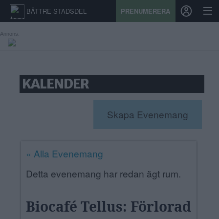
BÄTTRE STADSDEL
PRENUMERERA
Annons:
START
KALENDER
STADSDEL
PRENUMERATION
Skapa Evenemang
SPORT
ÅSIKTER
« Alla Evenemang
KALENDER
Detta evenemang har redan ägt rum.
KONTAKT
Biocafé Tellus: Förlorad
SAMARBETEN