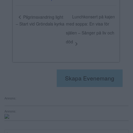
Lunchkonsert på kajen
Pilgrimsvandring light
– Start vid Gröndals kyrka
med soppa: En visa för
själen – Sånger på liv och
död
Skapa Evenemang
Annons:
Annons: