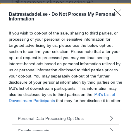
tillsammans skapar omkring 60
medlemmar ett brett program av filmer
Battrestadsdel.se -
Do Not Process My Personal
för barn och vuxna, aktuella
Information
premiärfilmer och klassiker, konserter
If you wish to opt-out of the sale, sharing to third parties, or
och utställningar, samtalskvällar m.m.
processing of your personal or sensitive information for
targeted advertising by us, please use the below opt-out
och ett café som är öppet i samband
section to confirm your selection. Please note that after your
med evenemang. Välkommen till kultur
opt-out request is processed you may continue seeing
interest-based ads based on personal information utilized by
i Kransen! Hemsida:
www.tellusbio.nu
us or personal information disclosed to third parties prior to
your opt-out. You may separately opt-out of the further
disclosure of your personal information by third parties on the
IAB’s list of downstream participants. This information may
Lägg till i kalender
also be disclosed by us to third parties on the
IAB’s List of
Downstream Participants
that may further disclose it to other
third parties.
Please note that this website/app uses one or more Google
DETALJER
ARRANGÖR
Personal Data Processing Opt Outs
services and may gather and store information including but
Datum:
Kulturföreningen
not limited to your visit or usage behaviour. You may click to
Google consents