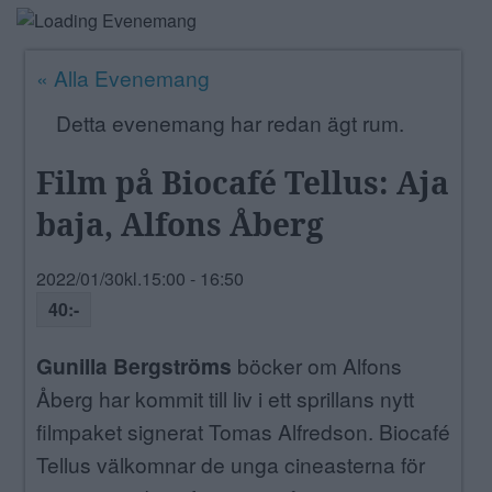
ANNONSERA
« Alla Evenemang
NÄRINGSLIV
Detta evenemang har redan ägt rum.
MER
Film på Biocafé Tellus: Aja
baja, Alfons Åberg
2022/01/30kl.15:00
-
16:50
40:-
Gunilla Bergströms
böcker om Alfons
Åberg har kommit till liv i ett sprillans nytt
filmpaket signerat Tomas Alfredson. Biocafé
Tellus välkomnar de unga cineasterna för