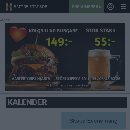
BÄTTRE STADSDEL
PRENUMERERA
Annons:
START
STADSDEL
PRENUMERATION
SPORT
ÅSIKTER
KALENDER
KALENDER
KONTAKT
Skapa Evenemang
SAMARBETEN