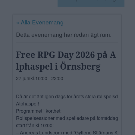
ANNONSERA
« Alla Evenemang
NÄRINGSLIV
Detta evenemang har redan ägt rum.
MER
Free RPG Day 2026 på A
lphaspel i Örnsberg
27 junikl.10:00
-
22:00
Då är det äntligen dags för årets stora rollspelsdag på
Alphaspel!
Programmet i korthet:
Rollspelsessioner med spelledare på förmiddagen,
start från kl 10:00:
– Andreas Lundström med ”Gyllene Stjärnans Krypta”