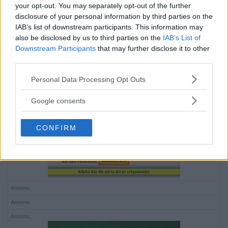
your opt-out. You may separately opt-out of the further
disclosure of your personal information by third parties on the
IAB’s list of downstream participants. This information may
also be disclosed by us to third parties on the
IAB’s List of
Downstream Participants
that may further disclose it to other
third parties.
Please note that this website/app uses one or more Google
Personal Data Processing Opt Outs
services and may gather and store information including but
not limited to your visit or usage behaviour. You may click to
Google consents
Annons:
grant or deny consent to Google and its third-party tags to
use your data for below specified purposes in below Google
CONFIRM
consent section.
Annons:
Annons:
Annons: