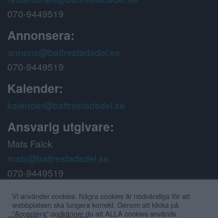
070-9449519
Annonsera:
annons@battrestadsdel.se
070-9449519
Kalender:
kalender@battrestadsdel.se
Ansvarig utgivare:
Mats Falck
mats@battrestadsdel.se
070-9449519
Följ oss på:
Vi använder cookies. Några cookies är nödvändiga för att
webbplatsen ska fungera korrekt. Genom att klicka på
"Acceptera" godkänner du att ALLA cookies används.