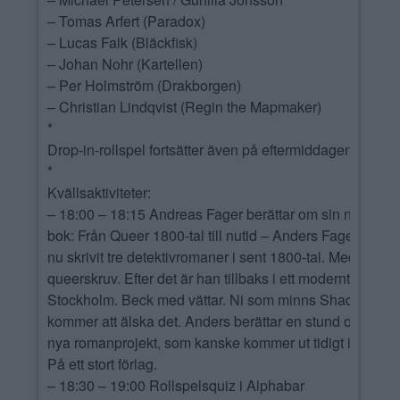
– Tomas Arfert (Paradox)
– Lucas Falk (Bläckfisk)
– Johan Nohr (Kartellen)
– Per Holmström (Drakborgen)
– Christian Lindqvist (Regin the Mapmaker)
*
Drop-in-rollspel fortsätter även på eftermiddagen.
*
Kvällsaktiviteter:
– 18:00 – 18:15 Andreas Fager berättar om sin nya
bok: Från Queer 1800-tal till nutid – Anders Fager har
nu skrivit tre detektivromaner i sent 1800-tal. Med
queerskruv. Efter det är han tillbaks i ett modernt
Stockholm. Beck med vättar. Ni som minns Shadowrun
kommer att älska det. Anders berättar en stund om sitt
nya romanprojekt, som kanske kommer ut tidigt i vår.
På ett stort förlag.
– 18:30 – 19:00 Rollspelsquiz i Alphabar