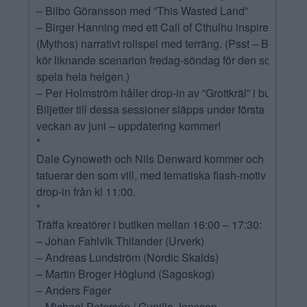
– Bilbo Göransson med ”This Wasted Land”
– Birger Hanning med ett Call of Cthulhu inspirerat-
(Mythos) narrativt rollspel med terräng. (Psst – Birger
kör liknande scenarion fredag-söndag för den som vill
spela hela helgen.)
– Per Holmström håller drop-in av ”Grottkräl” i butiken.
Biljetter till dessa sessioner släpps under första
veckan av juni – uppdatering kommer!
*
Dale Cynoweth och Nils Denward kommer och
tatuerar den som vill, med tematiska flash-motiv på
drop-in från kl 11:00.
*
Träffa kreatörer i butiken mellan 16:00 – 17:30:
– Johan Fahlvik Thilander (Urverk)
– Andreas Lundström (Nordic Skalds)
– Martin Broger Höglund (Sagoskog)
– Anders Fager
– Michael Petersén / Gunilla Jonsson