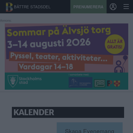
BÄTTRE STADSDEL
PRENUMERERA
Annons:
START
STADSDEL
PRENUMERATION
SPORT
ÅSIKTER
KALENDER
KALENDER
KONTAKT
SAMARBETEN
Skapa Evenemang