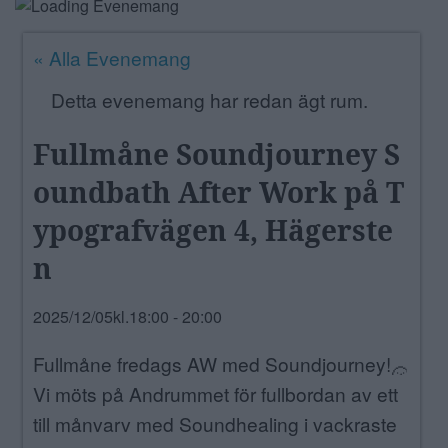
ANNONSERA
« Alla Evenemang
NÄRINGSLIV
Detta evenemang har redan ägt rum.
MER
Fullmåne Soundjourney S
oundbath After Work på T
ypografvägen 4, Hägerste
n
2025/12/05kl.18:00
-
20:00
Fullmåne fredags AW med Soundjourney!
Vi möts på Andrummet för fullbordan av ett
till månvarv med Soundhealing i vackraste