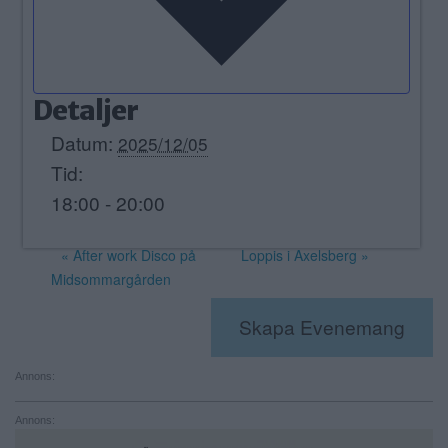
Detaljer
Datum:
2025/12/05
Tid:
18:00 - 20:00
«
After work Disco på
Loppis i Axelsberg
»
Midsommargården
Skapa Evenemang
Annons:
Annons: