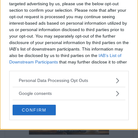
targeted advertising by us, please use the below opt-out
section to confirm your selection. Please note that after your
opt-out request is processed you may continue seeing
interest-based ads based on personal information utilized by
us or personal information disclosed to third parties prior to
your opt-out. You may separately opt-out of the further
disclosure of your personal information by third parties on the
IAB’s list of downstream participants. This information may
also be disclosed by us to third parties on the
IAB’s List of
Downstream Participants
that may further disclose it to other
third parties.
Annons:
Annons:
Please note that this website/app uses one or more Google
Personal Data Processing Opt Outs
services and may gather and store information including but
Annons:
not limited to your visit or usage behaviour. You may click to
Google consents
grant or deny consent to Google and its third-party tags to
use your data for below specified purposes in below Google
CONFIRM
consent section.