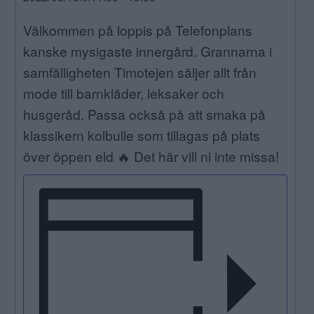
ANNONSERA
Välkommen på loppis på Telefonplans
kanske mysigaste innergård. Grannarna i
NÄRINGSLIV
samfälligheten Timotejen säljer allt från
MER
mode till barnkläder, leksaker och
husgeråd. Passa också på att smaka på
klassikern kolbulle som tillagas på plats
över öppen eld 🔥 Det här vill ni inte missa!