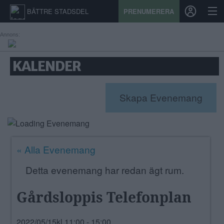
BÄTTRE STADSDEL
PRENUMERERA
Annons:
START
KALENDER
STADSDEL
Skapa Evenemang
PRENUMERATION
SPORT
« Alla Evenemang
ÅSIKTER
Detta evenemang har redan ägt rum.
KALENDER
Gårdsloppis Telefonplan
KONTAKT
SAMARBETEN
2022/05/15kl.11:00
-
15:00