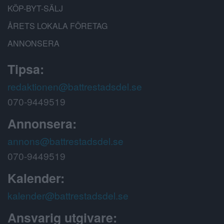
KÖP-BYT-SÄLJ
ÅRETS LOKALA FÖRETAG
ANNONSERA
Tipsa:
redaktionen@battrestadsdel.se
070-9449519
Annonsera:
annons@battrestadsdel.se
070-9449519
Kalender:
kalender@battrestadsdel.se
Ansvarig utgivare: