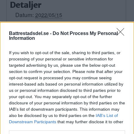
Detaljer
Datum:
2022/05/15
Tid:
11:00 - 15:00
Battrestadsdel.se -
Do Not Process My Personal
Information
Evenemang Tags:
loppis
,
telefonplan
If you wish to opt-out of the sale, sharing to third parties, or
Plats
processing of your personal or sensitive information for
Telefonplan
targeted advertising by us, please use the below opt-out
section to confirm your selection. Please note that after your
Tellusborgsvägen 81
opt-out request is processed you may continue seeing
Hägersten
,
+ Google Map
interest-based ads based on personal information utilized by
us or personal information disclosed to third parties prior to
your opt-out. You may separately opt-out of the further
«
Loppis på Snöskostigen
Loppis i Aspuddsparken
disclosure of your personal information by third parties on the
i Västertorp
»
IAB’s list of downstream participants. This information may
also be disclosed by us to third parties on the
IAB’s List of
Skapa Evenemang
Downstream Participants
that may further disclose it to other
third parties.