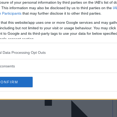
losure of your personal information by third parties on the IAB’s list of
. This information may also be disclosed by us to third parties on the
IA
 grupp för maximal benefit.
Participants
that may further disclose it to other third parties.
gra min från Örnsbergs t-bana i Hägersten. Lördag och
 that this website/app uses one or more Google services and may gath
including but not limited to your visit or usage behaviour. You may click 
n!
 to Google and its third-party tags to use your data for below specifi
52983502
ogle consent section.
l Data Processing Opt Outs
consents
CONFIRM