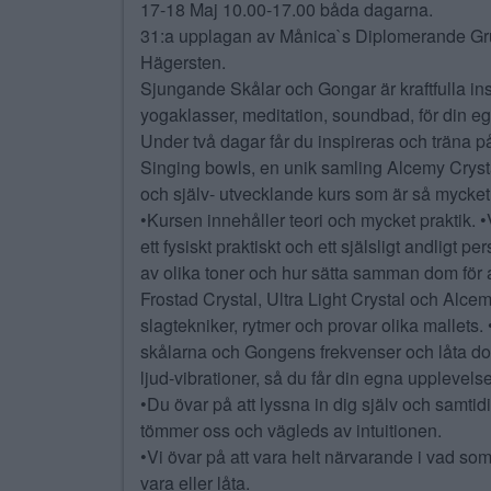
17-18 Maj 10.00-17.00 båda dagarna.
31:a upplagan av Månica`s Diplomerande Gr
Hägersten.
Sjungande Skålar och Gongar är kraftfulla in
yogaklasser, meditation, soundbad, för din ege
Under två dagar får du inspireras och träna på
Singing bowls, en unik samling Alcemy Cryst
och själv- utvecklande kurs som är så mycke
•Kursen innehåller teori och mycket praktik. •
ett fysiskt praktiskt och ett själsligt andligt 
av olika toner och hur sätta samman dom för at
Frostad Crystal, Ultra Light Crystal och Alce
slagtekniker, rytmer och provar olika mallets. •V
skålarna och Gongens frekvenser och låta do
ljud-vibrationer, så du får din egna uppleve
•Du övar på att lyssna in dig själv och samtidig
tömmer oss och vägleds av intuitionen.
•Vi övar på att vara helt närvarande i vad som
vara eller låta.