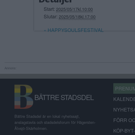
Start:
2025/05/17kl.10:00
Slutar:
2025/05/18kl.17:00
«
HAPPYSOULSFESTIVAL
Annons:
PRENU
BÄTTRE STADSDEL
KALEND
NYHETS
Bättre Stadsdel är en lokal nyhetssajt,
FÖRR O
anslagstavla och stadsdelsforum för Hägersten-
Älvsjö-Skärholmen.
KÖP-BYT