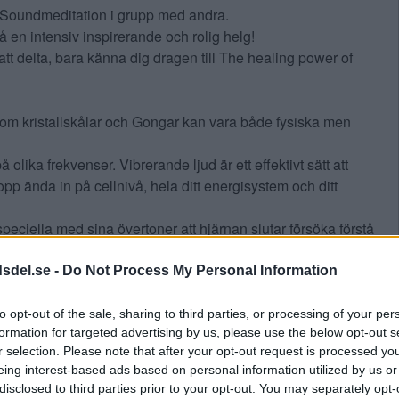
 / Soundmeditation i grupp med andra.
å en intensiv inspirerande och rolig helg!
tt delta, bara känna dig dragen till The healing power of
som kristallskålar och Gongar kan vara både fysiska men
 olika frekvenser. Vibrerande ljud är ett effektivt sätt att
opp ända in på cellnivå, hela ditt energisystem och ditt
peciella med sina övertoner att hjärnan slutar försöka förstå
flyttning in i olika medvetande tillstånd uppstår som kan
ergisystem.
dsdel.se -
Do Not Process My Personal Information
ägersten och har i 13 år spelat på olika sorters skålar och
å en Gong, och införskaffade mina första Sjungande
to opt-out of the sale, sharing to third parties, or processing of your per
formation for targeted advertising by us, please use the below opt-out s
aling i mina dagliga yogaklasser, meditationer, schaman-
r selection. Please note that after your opt-out request is processed y
större företags event som i Globen Annexet och Reaktorhallen
eing interest-based ads based on personal information utilized by us or
disclosed to third parties prior to your opt-out. You may separately opt-