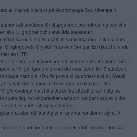
und & Inspirationskurs på Andrumyoga Soundtempel i
strument att använda för djupgående soundhealing och vila i
n skull, i grupper och i enskilda sessioner.
 ditt unika och intuitiva sätt att samverka med olika sorters
al Singingbowls Crystal Harp och Gongar. En djupt helande
t mer än HTP.
Vi pratar om ljud, frekvenser och vibrationers effekter ur både
perspektiv. •Vi går igenom en hel del musikteori för förståelsen
t skapa harmoni. •Du får prova olika sorters skålar, Metall,
my Crystal Singingbowl och Gongar. Vi övar på olika
i gör övningar i att hitta ditt unika sätt att tona in dig på
m spela dig. •Vi undersöker vad som händer i oss av olika
lse av vad Soundhealing handlar om.
t andra, utan att låta dig eller andras reaktioner styra. Vi
 kommer i nuet bortanför en plan eller ide’ om hur det ska