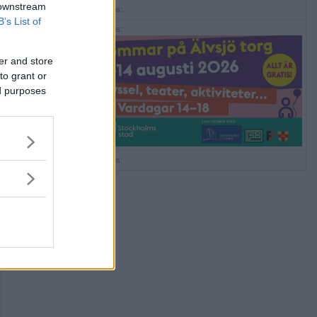
 downstream
Annons:
B’s List of
Annons:
er and store
to grant or
ed purposes
Annons: