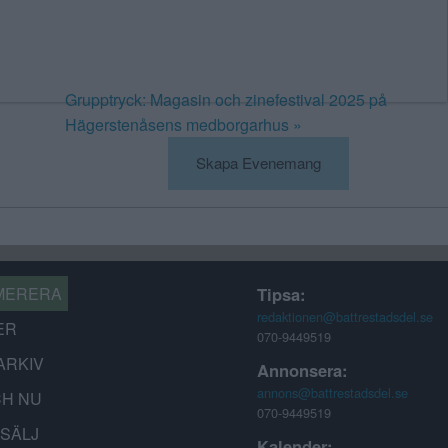
Grupptryck: Magasin och zinefestival 2025 på
Hägerstenåsens medborgarhus
»
Skapa Evenemang
MERERA
Tipsa:
redaktionen@battrestadsdel.se
ER
070-9449519
ARKIV
Annonsera:
annons@battrestadsdel.se
CH NU
070-9449519
-SÄLJ
Kalender: