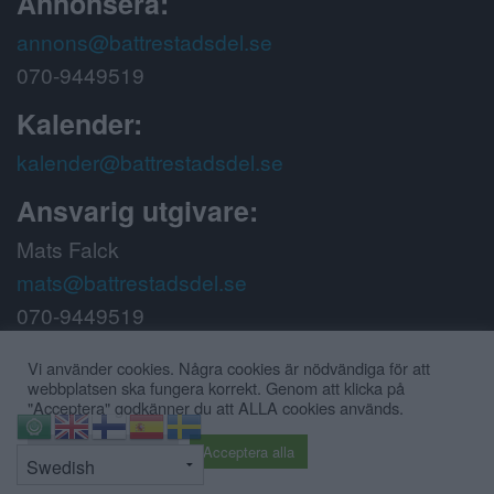
Annonsera:
annons@battrestadsdel.se
070-9449519
Kalender:
kalender@battrestadsdel.se
Ansvarig utgivare:
Mats Falck
mats@battrestadsdel.se
070-9449519
Följ oss på:
Vi använder cookies. Några cookies är nödvändiga för att
webbplatsen ska fungera korrekt. Genom att klicka på
"Acceptera" godkänner du att ALLA cookies används.
⇧
Cookie inställningar
Acceptera alla