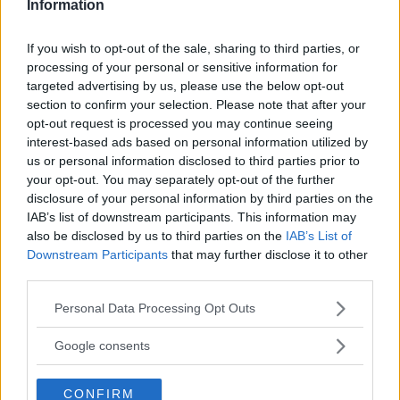
Information
If you wish to opt-out of the sale, sharing to third parties, or
processing of your personal or sensitive information for
targeted advertising by us, please use the below opt-out
section to confirm your selection. Please note that after your
Annons:
opt-out request is processed you may continue seeing
interest-based ads based on personal information utilized by
Annons:
us or personal information disclosed to third parties prior to
Annons:
your opt-out. You may separately opt-out of the further
disclosure of your personal information by third parties on the
IAB’s list of downstream participants. This information may
also be disclosed by us to third parties on the
IAB’s List of
Downstream Participants
that may further disclose it to other
third parties.
Please note that this website/app uses one or more Google
Personal Data Processing Opt Outs
services and may gather and store information including but
not limited to your visit or usage behaviour. You may click to
Google consents
grant or deny consent to Google and its third-party tags to
use your data for below specified purposes in below Google
CONFIRM
consent section.