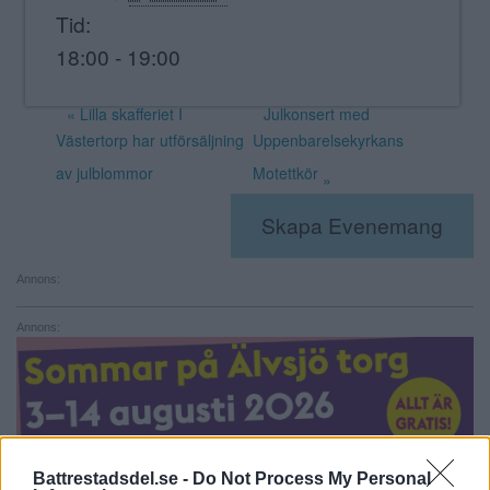
Tid:
18:00 - 19:00
«
Lilla skafferiet I
Julkonsert med
Västertorp har utförsäljning
Uppenbarelsekyrkans
av julblommor
Motettkör
»
Skapa Evenemang
Annons:
Annons:
Battrestadsdel.se -
Do Not Process My Personal