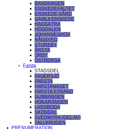
BANDHAGEN
ENSKEDEFÄLTET
ENSKEDE GÅRD
GAMLA ENSKEDE
HAGSÄTRA
HÖGDALEN
JOHANNESHOV
RÅGSVED
STUREBY
ÅRSTA
ÖRBY
ÖSTBERGA
Farsta
STADSDEL
FAGERSJÖ
FARSTA
FARSTANÄSET
FARSTA STRAND
GUBBÄNGEN
HÖKARÄNGEN
LARSBODA
SKÖNDAL
SVEDMYRA (DEL AV)
TALLKROGEN
PRENUMERATION