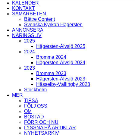
ÖRNSBERG
KALENDER
Skärholmen
ÅRSTABERG
KONTAKT
ÅRSTADAL
SAMARBETEN
ÄLVSJÖ
BREDÄNG
Bättre Content
SOLBERGA
SKÄRHOLMEN
Svenska Kyrkan Hägersten
SÄTRA
ANNONSERA
VÅRBERG
NÄRINGSLIV
2025
Hägersten-Älvsjö 2025
Enskede-Årsta-Vantör
2024
Bromma 2024
BANDHAGEN
Hägersten-Älvsjö 2024
ENSKEDEFÄLTET
2023
ENSKEDE GÅRD
Bromma 2023
GAMLA ENSKEDE
Hägersten-Älvsjö 2023
HAGSÄTRA
Hässelby-Vällingby 2023
HÖGDALEN
Stockholm
JOHANNESHOV
MER
RÅGSVED
TIPSA
STUREBY
FÖLJ OSS
ÅRSTA
OM
ÖRBY
BOSTAD
ÖSTBERGA
FÖRR OCH NU
LYSSNA PÅ ARTIKLAR
Farsta
NYHETSARKIV