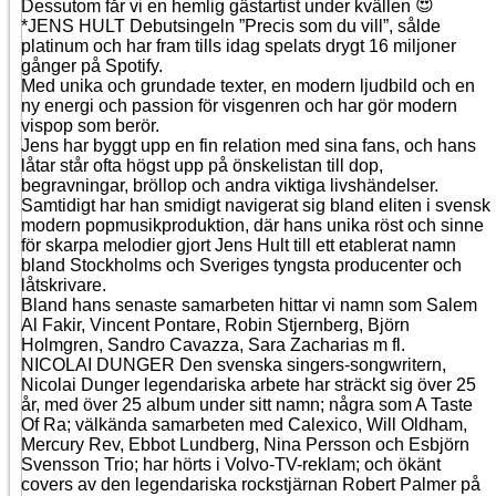
Dessutom får vi en hemlig gästartist under kvällen
*JENS HULT Debutsingeln ”Precis som du vill”, sålde
platinum och har fram tills idag spelats drygt 16 miljoner
gånger på Spotify.
Med unika och grundade texter, en modern ljudbild och en
ny energi och passion för visgenren och har gör modern
vispop som berör.
Jens har byggt upp en fin relation med sina fans, och hans
låtar står ofta högst upp på önskelistan till dop,
begravningar, bröllop och andra viktiga livshändelser.
Samtidigt har han smidigt navigerat sig bland eliten i svensk
modern popmusikproduktion, där hans unika röst och sinne
för skarpa melodier gjort Jens Hult till ett etablerat namn
bland Stockholms och Sveriges tyngsta producenter och
låtskrivare.
Bland hans senaste samarbeten hittar vi namn som Salem
Al Fakir, Vincent Pontare, Robin Stjernberg, Björn
Holmgren, Sandro Cavazza, Sara Zacharias m fl.
NICOLAI DUNGER Den svenska singers-songwritern,
Nicolai Dunger legendariska arbete har sträckt sig över 25
år, med över 25 album under sitt namn; några som A Taste
Of Ra; välkända samarbeten med Calexico, Will Oldham,
Mercury Rev, Ebbot Lundberg, Nina Persson och Esbjörn
Svensson Trio; har hörts i Volvo-TV-reklam; och ökänt
covers av den legendariska rockstjärnan Robert Palmer på