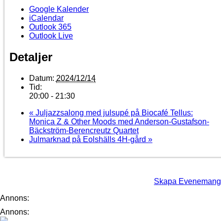
Google Kalender
iCalendar
Outlook 365
Outlook Live
Detaljer
Datum:
2024/12/14
Tid:
20:00 - 21:30
«
Juljazzsalong med julsupé på Biocafé Tellus:
Monica Z & Other Moods med Anderson-Gustafson-
Bäckström-Berencreutz Quartet
Julmarknad på Eolshälls 4H-gård
»
Skapa Evenemang
Annons:
Annons: