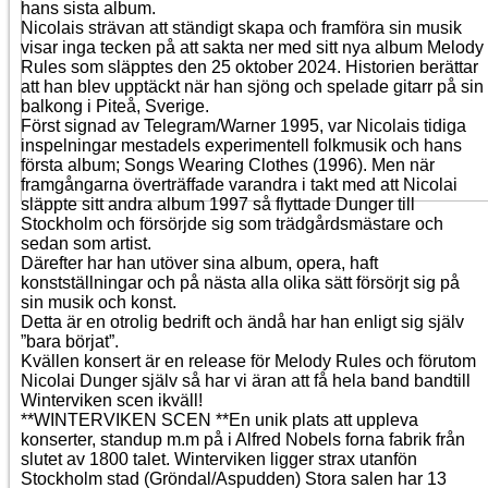
hans sista album.
Nicolais strävan att ständigt skapa och framföra sin musik
visar inga tecken på att sakta ner med sitt nya album Melody
Rules som släpptes den 25 oktober 2024. Historien berättar
att han blev upptäckt när han sjöng och spelade gitarr på sin
balkong i Piteå, Sverige.
Först signad av Telegram/Warner 1995, var Nicolais tidiga
inspelningar mestadels experimentell folkmusik och hans
första album; Songs Wearing Clothes (1996). Men när
framgångarna överträffade varandra i takt med att Nicolai
släppte sitt andra album 1997 så flyttade Dunger till
Stockholm och försörjde sig som trädgårdsmästare och
sedan som artist.
Därefter har han utöver sina album, opera, haft
konstställningar och på nästa alla olika sätt försörjt sig på
sin musik och konst.
Detta är en otrolig bedrift och ändå har han enligt sig själv
”bara börjat”.
Kvällen konsert är en release för Melody Rules och förutom
Nicolai Dunger själv så har vi äran att få hela band bandtill
Winterviken scen ikväll!
**WINTERVIKEN SCEN **En unik plats att uppleva
konserter, standup m.m på i Alfred Nobels forna fabrik från
slutet av 1800 talet. Winterviken ligger strax utanfön
Stockholm stad (Gröndal/Aspudden) Stora salen har 13