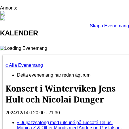
FAGERSJÖ
Annons:
FARSTA
FARSTANÄSET
FARSTA STRAND
Skapa Evenemang
GUBBÄNGEN
KALENDER
HÖKARÄNGEN
LARSBODA
SKÖNDAL
SVEDMYRA (DEL AV)
TALLKROGEN
« Alla Evenemang
Detta evenemang har redan ägt rum.
Konsert i Winterviken Jens
Hult och Nicolai Dunger
2024/12/14kl.20:00
-
21:30
«
Juljazzsalong med julsupé på Biocafé Tellus:
Monica Z & Other Moods med Anderson-Gustafson-