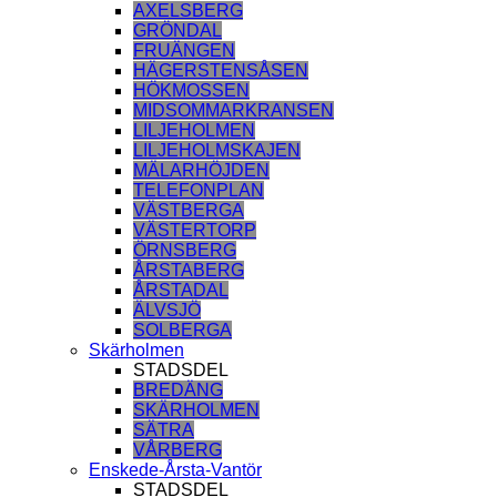
AXELSBERG
GRÖNDAL
FRUÄNGEN
HÄGERSTENSÅSEN
HÖKMOSSEN
MIDSOMMARKRANSEN
LILJEHOLMEN
LILJEHOLMSKAJEN
MÄLARHÖJDEN
TELEFONPLAN
VÄSTBERGA
VÄSTERTORP
ÖRNSBERG
ÅRSTABERG
ÅRSTADAL
ÄLVSJÖ
SOLBERGA
Skärholmen
STADSDEL
BREDÄNG
SKÄRHOLMEN
SÄTRA
VÅRBERG
Enskede-Årsta-Vantör
STADSDEL