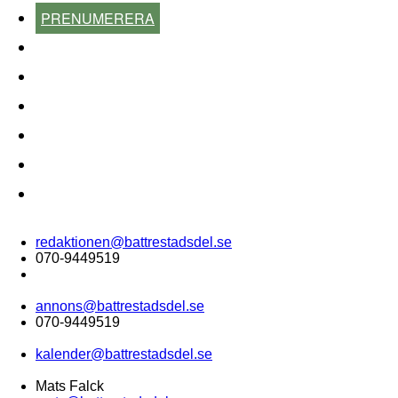
PRENUMERERA
KALENDER
NYHETSARKIV
FÖRR OCH NU
KÖP-BYT-SÄLJ
ÅRETS LOKALA FÖRETAG
ANNONSERA
Tipsa:
redaktionen@battrestadsdel.se
070-9449519
Annonsera:
annons@battrestadsdel.se
070-9449519
Kalender:
kalender@battrestadsdel.se
Ansvarig utgivare:
Mats Falck