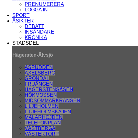
PRENUMERERA
LOGGA IN
SPORT
ÅSIKTER
DEBATT
INSÄNDARE
KRÖNIKA
STADSDEL
Hägersten-Älvsjö
ASPUDDEN
AXELSBERG
GRÖNDAL
FRUÄNGEN
HÄGERSTENSÅSEN
HÖKMOSSEN
MIDSOMMARKRANSEN
LILJEHOLMEN
LILJEHOLMSKAJEN
MÄLARHÖJDEN
TELEFONPLAN
VÄSTBERGA
VÄSTERTORP