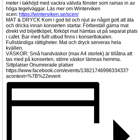
meter i takhöjd med vackra välvda fönster som ramas in av
höga tegelväggar. Läs mer om Winterviken
scen:
https://winterviken.se/scen/
MAT & DRYCK Kom i god tid och njut av något gott att äta
och dricka innan konserten startar. Förbeställ gärna mat
direkt vid biljettköpet, förköpt mat hämtas ut på separat plats
i cafet. Bar med fullt utbud finns i konsertlokalen.
Fullständiga rättigheter. Mat och dryck serveras hela
kvällen.
VÄSKOR: Små handväskor (max A4 storlek) är tillåtna att
tas med på konserten, större väskor lämnas hemma.
Sittplatser Onumrerade platser
https://www.facebook.com/events/1382174699833433?
acontext=%7B%22event