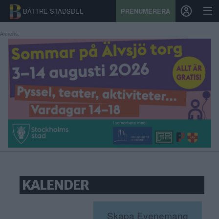
BÄTTRE STADSDEL
PRENUMERERA
Annons:
START
STADSDEL
PRENUMERATION
SPORT
ÅSIKTER
KALENDER
KALENDER
KONTAKT
SAMARBETEN
Skapa Evenemang