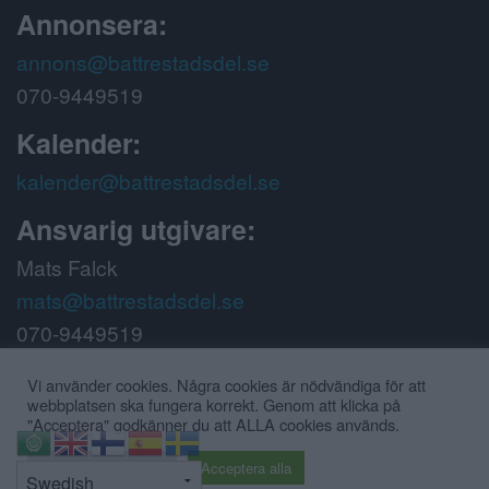
Annonsera:
annons@battrestadsdel.se
070-9449519
Kalender:
kalender@battrestadsdel.se
Ansvarig utgivare:
Mats Falck
mats@battrestadsdel.se
070-9449519
Följ oss på:
Vi använder cookies. Några cookies är nödvändiga för att
webbplatsen ska fungera korrekt. Genom att klicka på
"Acceptera" godkänner du att ALLA cookies används.
⇧
Cookie inställningar
Acceptera alla