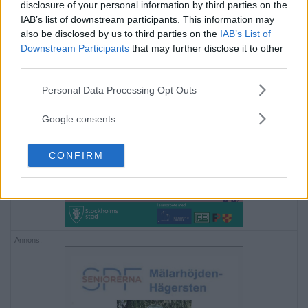
disclosure of your personal information by third parties on the
IAB’s list of downstream participants. This information may
also be disclosed by us to third parties on the
IAB’s List of
Downstream Participants
that may further disclose it to other
third parties.
Please note that this website/app uses one or more Google
Personal Data Processing Opt Outs
services and may gather and store information including but
Annons:
not limited to your visit or usage behaviour. You may click to
Google consents
Annons:
grant or deny consent to Google and its third-party tags to
use your data for below specified purposes in below Google
CONFIRM
consent section.
Annons: