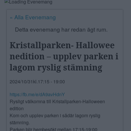
ANNONSERA
« Alla Evenemang
NÄRINGSLIV
Detta evenemang har redan ägt rum.
MER
Kristallparken- Hallowee
nedition – upplev parken i
lagom ryslig stämning
2024/10/31kl.17:15
-
19:00
https://fb.me/e/dA9avHdnY
Rysligt välkomna till Kristallparken-Halloween
edition
Kom och upplev parken i sådär lagom ryslig
stämning.
Parken blir hembesökt mellan 17:15-19:00