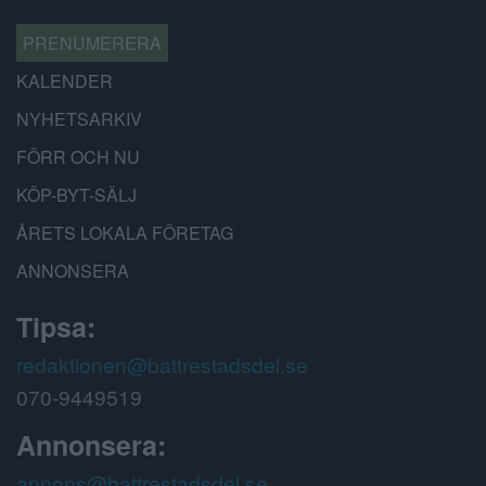
PRENUMERERA
KALENDER
NYHETSARKIV
FÖRR OCH NU
KÖP-BYT-SÄLJ
ÅRETS LOKALA FÖRETAG
ANNONSERA
Tipsa:
redaktionen@battrestadsdel.se
070-9449519
Annonsera:
annons@battrestadsdel.se