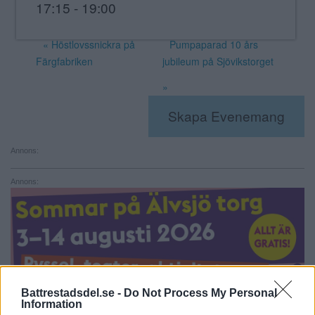
17:15 - 19:00
«
Höstlovssnickra på
Pumpaparad 10 års
Färgfabriken
jubileum på Sjövikstorget
»
Skapa Evenemang
Annons:
Annons:
Battrestadsdel.se -
Do Not Process My Personal
Information