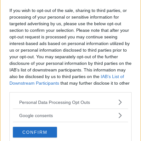
If you wish to opt-out of the sale, sharing to third parties, or
processing of your personal or sensitive information for
targeted advertising by us, please use the below opt-out
section to confirm your selection. Please note that after your
Annons:
opt-out request is processed you may continue seeing
Annons:
interest-based ads based on personal information utilized by
us or personal information disclosed to third parties prior to
your opt-out. You may separately opt-out of the further
disclosure of your personal information by third parties on the
IAB’s list of downstream participants. This information may
also be disclosed by us to third parties on the
IAB’s List of
Downstream Participants
that may further disclose it to other
third parties.
Annons:
Please note that this website/app uses one or more Google
Personal Data Processing Opt Outs
Annons:
services and may gather and store information including but
Annons:
not limited to your visit or usage behaviour. You may click to
Google consents
grant or deny consent to Google and its third-party tags to
use your data for below specified purposes in below Google
CONFIRM
consent section.