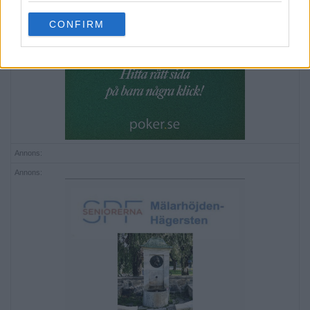
use your data for below specified purposes in below Google
CONFIRM
consent section.
Annons:
Annons: