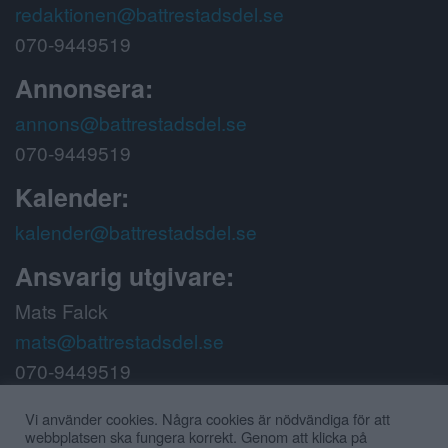
redaktionen@battrestadsdel.se
070-9449519
Annonsera:
annons@battrestadsdel.se
070-9449519
Kalender:
kalender@battrestadsdel.se
Ansvarig utgivare:
Mats Falck
mats@battrestadsdel.se
070-9449519
Följ oss på:
Vi använder cookies. Några cookies är nödvändiga för att
webbplatsen ska fungera korrekt. Genom att klicka på