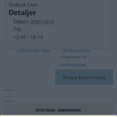
Outlook Live
Detaljer
Datum:
2025/12/13
Tid:
12:00 - 18:15
«
Julmarknad i Viken
Bredängskörens
Luciakonsert på
Bredängstorget
»
Skapa Evenemang
Annons:
Annons: