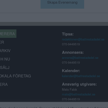
Skapa Evenemang
MERERA
Tipsa:
redaktionen@battrestadsdel.se
ER
070-9449519
ARKIV
Annonsera:
annons@battrestadsdel.se
CH NU
070-9449519
-SÄLJ
Kalender:
OKALA FÖRETAG
kalender@battrestadsdel.se
Ansvarig utgivare:
ERA
Mats Falck
mats@battrestadsdel.se
070-9449519