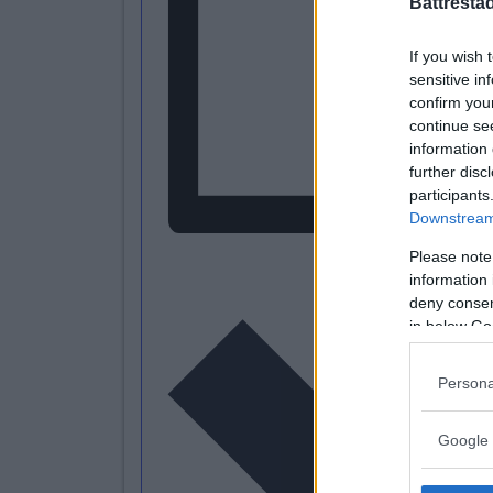
Battresta
If you wish 
sensitive in
confirm you
continue se
information 
further disc
participants
Downstream 
Please note
L
information 
deny consent
in below Go
Persona
Google 