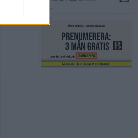
Annons:
Annons: