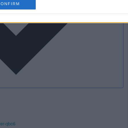
CONFIRM
ater-qbc6