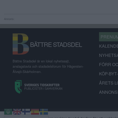
Annons:
PRENU
BÄTTRE STADSDEL
KALEND
NYHETS
Bättre Stadsdel är en lokal nyhetssajt,
FÖRR O
anslagstavla och stadsdelsforum för Hägersten-
Älvsjö-Skärholmen.
KÖP-BYT
ÅRETS L
ANNONS