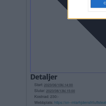
Detaljer
Start:
2023/06/10kl.14:00
Slutar:
2023/08/13kl.15:00
Kostnad:
230:-
Webbplats:
https://xn--mlarhjdensfriluftste