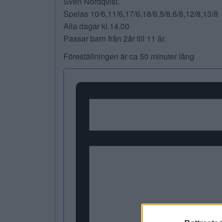
Sven Nordqvist.
Spelas 10/6,11/6,17/6,18/6,5/8,6/8,12/8,13/8
Alla dagar kl.14.00
Passar barn från 2år till 11 år.
Föreställningen är ca 50 minuter lång