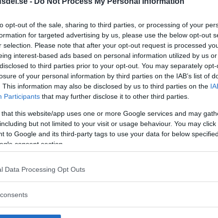
dsdel.se -
Do Not Process My Personal Information
to opt-out of the sale, sharing to third parties, or processing of your per
formation for targeted advertising by us, please use the below opt-out s
r selection. Please note that after your opt-out request is processed y
eing interest-based ads based on personal information utilized by us or
disclosed to third parties prior to your opt-out. You may separately opt-
losure of your personal information by third parties on the IAB’s list of
. This information may also be disclosed by us to third parties on the
IA
Participants
that may further disclose it to other third parties.
 that this website/app uses one or more Google services and may gath
ägg till i kalender
including but not limited to your visit or usage behaviour. You may click 
 to Google and its third-party tags to use your data for below specifi
ogle consent section.
l Data Processing Opt Outs
consents