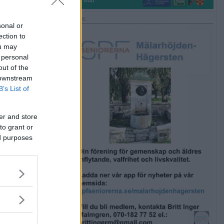
Annons:
sonal or
ection to
ou may
 personal
out of the
 downstream
B’s List of
er and store
to grant or
ed purposes