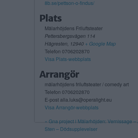
8b.se/pettson-o-findus/
Plats
Mälarhöjdens Friluftsteater
Pettersbergsvägen 114
Hägresten
,
12940
+ Google Map
Telefon
0706202870
Visa Plats-webbplats
Arrangör
mälarhöjdens friluftsteater / comedy art
Telefon
0706202870
E-post
alla.luks@operalight.eu
Visa Arrangör-webbplats
«
Gna project i Mälarhöjden: Vernissage – 
Sten – Dödsupplevelser