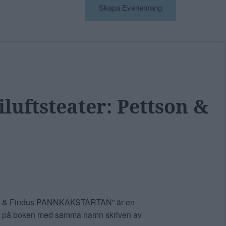
Skapa Evenemang
luftsteater: Pettson &
son & Findus PANNKAKSTÅRTAN” är en
gger på boken med samma namn skriven av