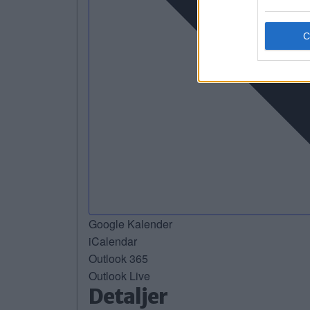
Google Kalender
iCalendar
Outlook 365
Outlook Live
Detaljer