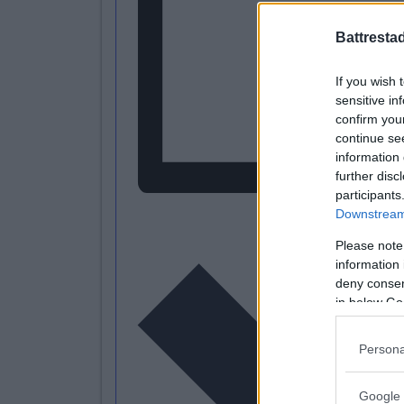
Battresta
If you wish 
sensitive in
confirm you
continue se
information 
further disc
participants
Downstream 
L
Please note
information 
deny consent
in below Go
Persona
Google 