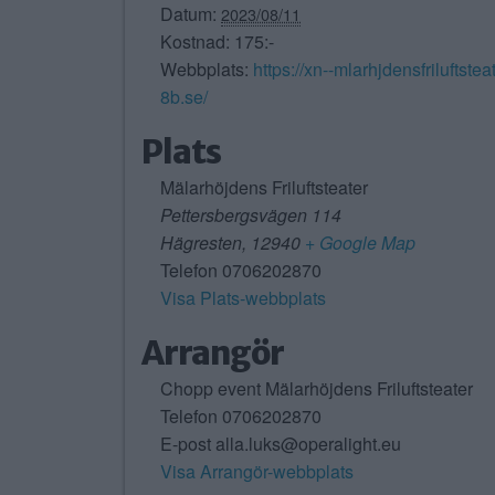
Datum:
2023/08/11
Kostnad:
175:-
Webbplats:
https://xn--mlarhjdensfriluftste
8b.se/
Plats
Mälarhöjdens Friluftsteater
Pettersbergsvägen 114
Hägresten
,
12940
+ Google Map
Telefon
0706202870
Visa Plats-webbplats
Arrangör
Chopp event Mälarhöjdens Friluftsteater
Telefon
0706202870
E-post
alla.luks@operalight.eu
Visa Arrangör-webbplats