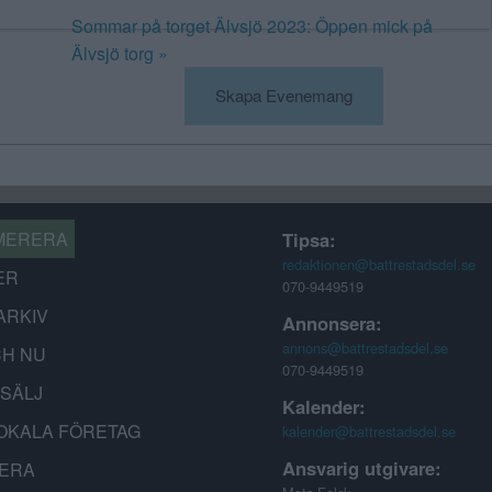
Sommar på torget Älvsjö 2023: Öppen mick på
Älvsjö torg
»
Skapa Evenemang
MERERA
Tipsa:
redaktionen@battrestadsdel.se
ER
070-9449519
ARKIV
Annonsera:
annons@battrestadsdel.se
CH NU
070-9449519
-SÄLJ
Kalender:
OKALA FÖRETAG
kalender@battrestadsdel.se
Ansvarig utgivare:
ERA