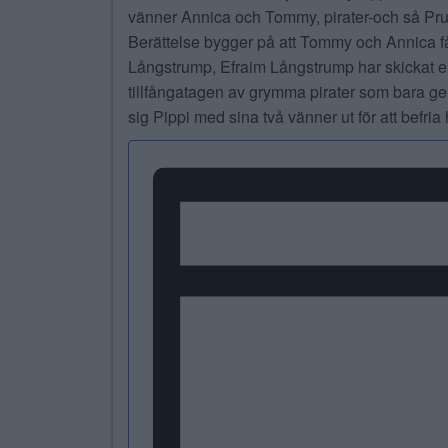
vänner Annica och Tommy, pirater-och så Prus
Berättelse bygger på att Tommy och Annica f
Långstrump, Efraim Långstrump har skickat en 
tillfångatagen av grymma pirater som bara g
sig Pippi med sina två vänner ut för att befri