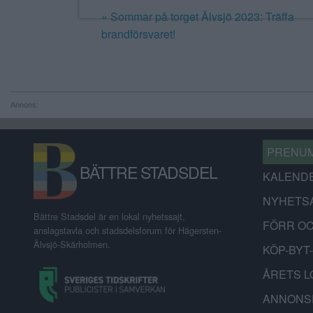
«
Sommar på torget Älvsjö 2023: Träffa
brandförsvaret!
Annons:
PRENU
BÄTTRE STADSDEL
KALEND
NYHETS
Bättre Stadsdel är en lokal nyhetssajt,
FÖRR O
anslagstavla och stadsdelsforum för Hägersten-
Älvsjö-Skärholmen.
KÖP-BYT
ÅRETS L
ANNONS