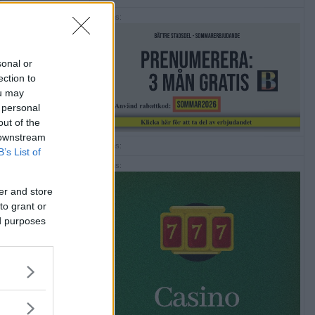
Annons:
sonal or
ection to
ou may
 personal
out of the
 downstream
Annons:
B’s List of
Annons:
er and store
to grant or
ed purposes