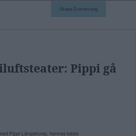
Skapa Evenemang
luftsteater: Pippi gå
e med Pippi Långstrump, hennes bästa