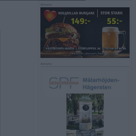
Annons:
Annons: