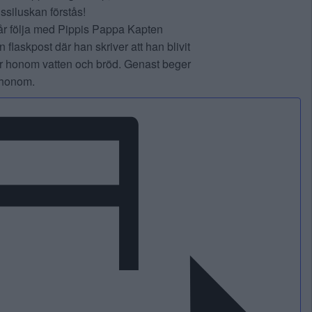
siluskan förstås!
år följa med Pippis Pappa Kapten
flaskpost där han skriver att han blivit
er honom vatten och bröd. Genast beger
a honom.