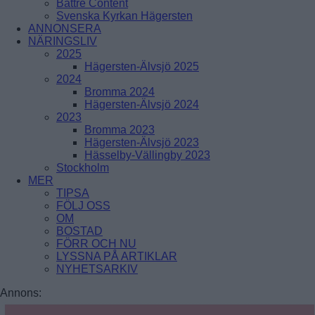
BREDÄNG
Bättre Content
SOLBERGA
SKÄRHOLMEN
Svenska Kyrkan Hägersten
SÄTRA
ANNONSERA
VÅRBERG
NÄRINGSLIV
2025
Hägersten-Älvsjö 2025
Enskede-Årsta-Vantör
2024
Bromma 2024
BANDHAGEN
Hägersten-Älvsjö 2024
ENSKEDEFÄLTET
2023
ENSKEDE GÅRD
Bromma 2023
GAMLA ENSKEDE
Hägersten-Älvsjö 2023
HAGSÄTRA
Hässelby-Vällingby 2023
HÖGDALEN
Stockholm
JOHANNESHOV
MER
RÅGSVED
TIPSA
STUREBY
FÖLJ OSS
ÅRSTA
OM
ÖRBY
BOSTAD
ÖSTBERGA
FÖRR OCH NU
LYSSNA PÅ ARTIKLAR
Farsta
NYHETSARKIV
FAGERSJÖ
Annons:
FARSTA
FARSTANÄSET