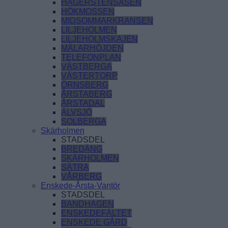
HÄGERSTENSÅSEN
HÖKMOSSEN
MIDSOMMARKRANSEN
LILJEHOLMEN
LILJEHOLMSKAJEN
MÄLARHÖJDEN
TELEFONPLAN
VÄSTBERGA
VÄSTERTORP
ÖRNSBERG
ÅRSTABERG
ÅRSTADAL
ÄLVSJÖ
SOLBERGA
Skärholmen
STADSDEL
BREDÄNG
SKÄRHOLMEN
SÄTRA
VÅRBERG
Enskede-Årsta-Vantör
STADSDEL
BANDHAGEN
ENSKEDEFÄLTET
ENSKEDE GÅRD