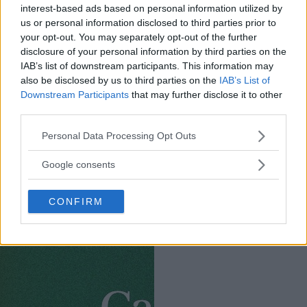
interest-based ads based on personal information utilized by
us or personal information disclosed to third parties prior to
your opt-out. You may separately opt-out of the further
disclosure of your personal information by third parties on the
IAB’s list of downstream participants. This information may
also be disclosed by us to third parties on the
IAB’s List of
Annons:
Annons:
Downstream Participants
that may further disclose it to other
third parties.
Please note that this website/app uses one or more Google
Personal Data Processing Opt Outs
services and may gather and store information including but
not limited to your visit or usage behaviour. You may click to
Google consents
grant or deny consent to Google and its third-party tags to
use your data for below specified purposes in below Google
CONFIRM
consent section.