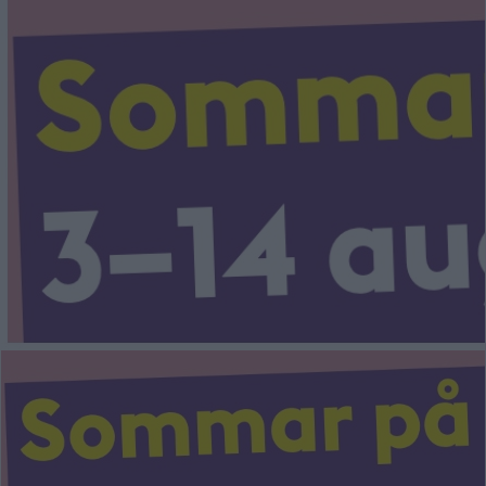
FARSTA STRAND
GUBBÄNGEN
HÖKARÄNGEN
LARSBODA
SKÖNDAL
SVEDMYRA (DEL AV)
TALLKROGEN