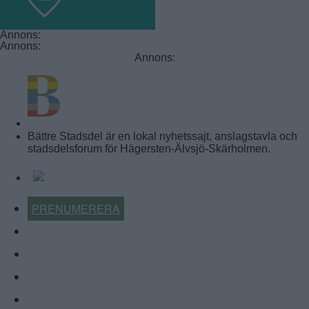
Annons:
Annons:
Annons:
BÄTTRE STADSDEL
Bättre Stadsdel är en lokal nyhetssajt, anslagstavla och
stadsdelsforum för Hägersten-Älvsjö-Skärholmen.
PRENUMERERA
KALENDER
NYHETSARKIV
FÖRR OCH NU
KÖP-BYT-SÄLJ