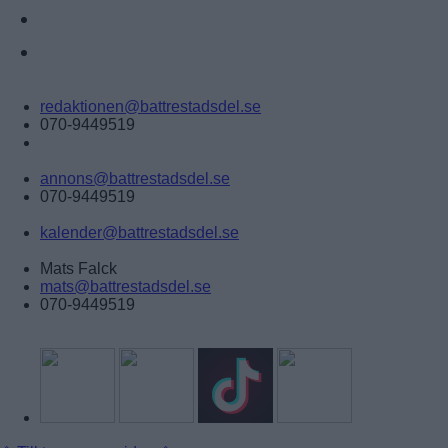
ÅRETS LOKALA FÖRETAG
ANNONSERA
Tipsa:
redaktionen@battrestadsdel.se
070-9449519
Annonsera:
annons@battrestadsdel.se
070-9449519
Kalender:
kalender@battrestadsdel.se
Ansvarig utgivare:
Mats Falck
mats@battrestadsdel.se
070-9449519
Följ oss på: