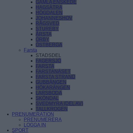
GAMLA ENSKEDE
HAGSÄTRA
HÖGDALEN
JOHANNESHOV
RÅGSVED
STUREBY
ÅRSTA
ÖRBY
ÖSTBERGA
Farsta
STADSDEL
FAGERSJÖ
FARSTA
FARSTANÄSET
FARSTA STRAND
GUBBÄNGEN
HÖKARÄNGEN
LARSBODA
SKÖNDAL
SVEDMYRA (DEL AV)
TALLKROGEN
PRENUMERATION
PRENUMERERA
LOGGA IN
SPORT