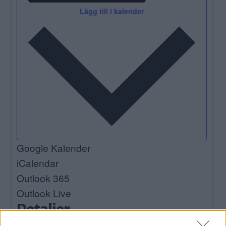
Lägg till i kalender
Google Kalender
iCalendar
Outlook 365
Outlook Live
Detaljer
Datum:
2023/09/24