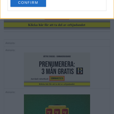
CONFIRM
consent section.
Annons:
Annons:
Annons: