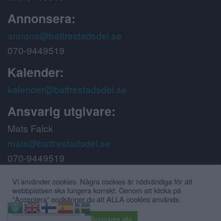
Annonsera:
annons@battrestadsdel.se
070-9449519
Kalender:
kalender@battrestadsdel.se
Ansvarig utgivare:
Mats Falck
mats@battrestadsdel.se
070-9449519
Följ oss på:
Vi använder cookies. Några cookies är nödvändiga för att
webbplatsen ska fungera korrekt. Genom att klicka på
"Acceptera" godkänner du att ALLA cookies används.
⇧
Cookie inställningar
Acceptera alla