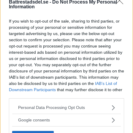
Battrestadsdel.se -
Do Not Process My Personal
Information
Tid:
17:00 - 18:35
If you wish to opt-out of the sale, sharing to third parties, or
processing of your personal or sensitive information for
«
Konstutställning på
Uppenbarelsekyrkan:
targeted advertising by us, please use the below opt-out
Uppenbarelsekyrkan: Maria
Uruppförande av Sofia
section to confirm your selection. Please note that after your
opt-out request is processed you may continue seeing
Blank – vernissage
Lärkfors med Hägersten A
interest-based ads based on personal information utilized by
Cappella
us or personal information disclosed to third parties prior to
»
your opt-out. You may separately opt-out of the further
Skapa Evenemang
disclosure of your personal information by third parties on the
IAB’s list of downstream participants. This information may
also be disclosed by us to third parties on the
IAB’s List of
Annons:
Downstream Participants
that may further disclose it to other
third parties.
Annons:
Please note that this website/app uses one or more Google
Personal Data Processing Opt Outs
services and may gather and store information including but
not limited to your visit or usage behaviour. You may click to
Google consents
grant or deny consent to Google and its third-party tags to
use your data for below specified purposes in below Google