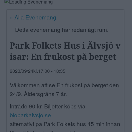
ANNONSERA
« Alla Evenemang
NÄRINGSLIV
Detta evenemang har redan ägt rum.
MER
Park Folkets Hus i Älvsjö v
isar: En frukost på berget
2023/09/24kl.17:00
-
18:35
Välkommen att se En frukost på berget den
24/9. Åldersgräns 7 år.
Inträde 90 kr. Biljetter köps via
bioparkalvsjo.se
alternativt på Park Folkets hus 45 min innan