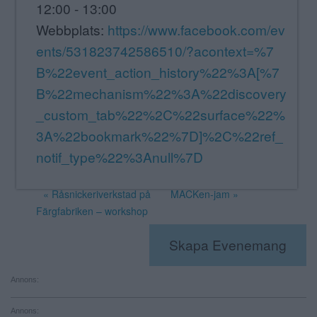
12:00 - 13:00
Webbplats:
https://www.facebook.com/ev
ents/531823742586510/?acontext=%7
B%22event_action_history%22%3A[%7
B%22mechanism%22%3A%22discovery
_custom_tab%22%2C%22surface%22%
3A%22bookmark%22%7D]%2C%22ref_
notif_type%22%3Anull%7D
«
Råsnickeriverkstad på
MACKen-jam
»
Färgfabriken – workshop
Skapa Evenemang
Annons:
Annons: