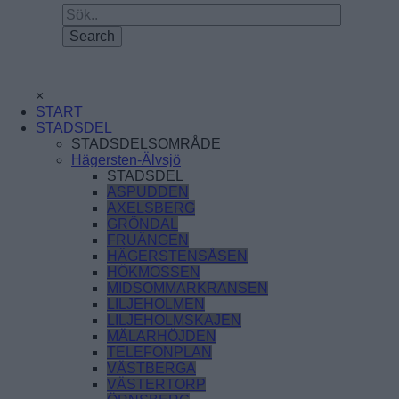
×
START
STADSDEL
STADSDELSOMRÅDE
Hägersten-Älvsjö
STADSDEL
ASPUDDEN
AXELSBERG
GRÖNDAL
FRUÄNGEN
HÄGERSTENSÅSEN
HÖKMOSSEN
MIDSOMMARKRANSEN
LILJEHOLMEN
LILJEHOLMSKAJEN
MÄLARHÖJDEN
TELEFONPLAN
VÄSTBERGA
VÄSTERTORP