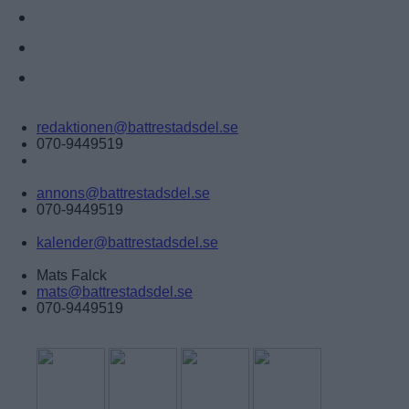
KÖP-BYT-SÄLJ
ÅRETS LOKALA FÖRETAG
ANNONSERA
Tipsa:
redaktionen@battrestadsdel.se
070-9449519
Annonsera:
annons@battrestadsdel.se
070-9449519
Kalender:
kalender@battrestadsdel.se
Ansvarig utgivare:
Mats Falck
mats@battrestadsdel.se
070-9449519
Följ oss på: