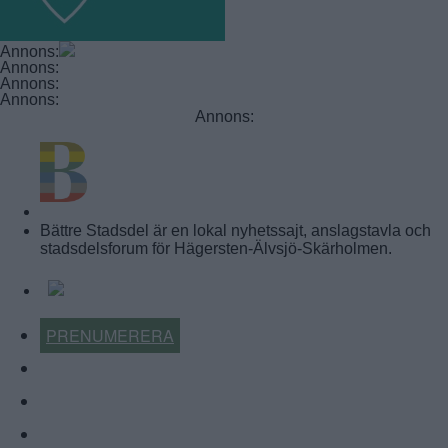
Annons:
Annons:
Annons:
Annons:
Annons:
BÄTTRE STADSDEL
Bättre Stadsdel är en lokal nyhetssajt, anslagstavla och
stadsdelsforum för Hägersten-Älvsjö-Skärholmen.
PRENUMERERA
KALENDER
NYHETSARKIV
FÖRR OCH NU