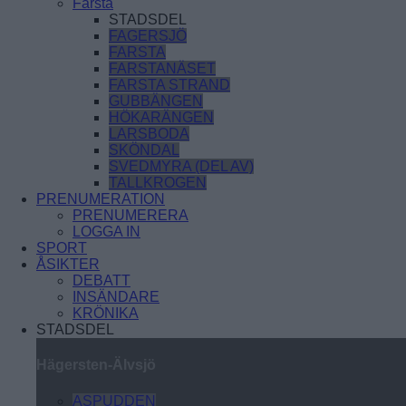
Farsta
STADSDEL
FAGERSJÖ
FARSTA
FARSTANÄSET
FARSTA STRAND
GUBBÄNGEN
HÖKARÄNGEN
LARSBODA
SKÖNDAL
SVEDMYRA (DEL AV)
TALLKROGEN
PRENUMERATION
PRENUMERERA
LOGGA IN
SPORT
ÅSIKTER
DEBATT
INSÄNDARE
KRÖNIKA
STADSDEL
Hägersten-Älvsjö
ASPUDDEN