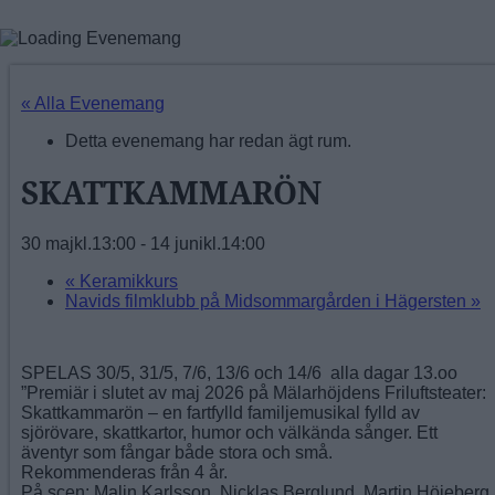
« Alla Evenemang
Detta evenemang har redan ägt rum.
SKATTKAMMARÖN
30 majkl.13:00
-
14 junikl.14:00
«
Keramikkurs
Navids filmklubb på Midsommargården i Hägersten
»
SPELAS 30/5, 31/5, 7/6, 13/6 och 14/6 alla dagar 13.oo
”Premiär i slutet av maj 2026 på Mälarhöjdens Friluftsteater:
Skattkammarön – en fartfylld familjemusikal fylld av
sjörövare, skattkartor, humor och välkända sånger. Ett
äventyr som fångar både stora och små.
Rekommenderas från 4 år.
På scen: Malin Karlsson, Nicklas Berglund, Martin Höjeberg