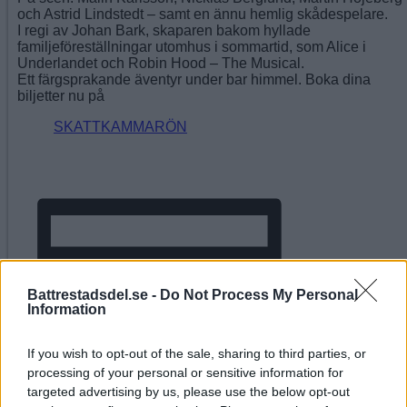
och Astrid Lindstedt – samt en ännu hemlig skådespelare.
I regi av Johan Bark, skaparen bakom hyllade
familjeföreställningar utomhus i sommartid, som Alice i
Underlandet och Robin Hood – The Musical.
Ett färgsprakande äventyr under bar himmel. Boka dina
biljetter nu på
SKATTKAMMARÖN
Battrestadsdel.se -
Do Not Process My Personal
Information
If you wish to opt-out of the sale, sharing to third parties, or
processing of your personal or sensitive information for
targeted advertising by us, please use the below opt-out