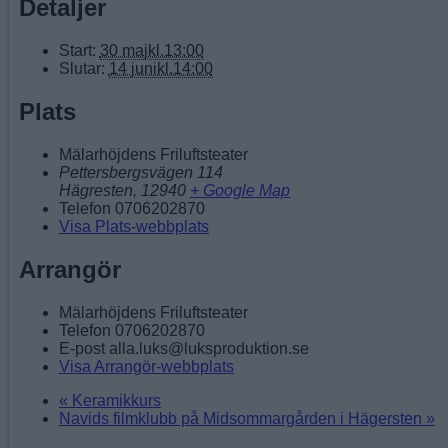
Detaljer
Start:
30 majkl.13:00
Slutar:
14 junikl.14:00
Plats
Mälarhöjdens Friluftsteater
Pettersbergsvägen 114
Hägresten
,
12940
+ Google Map
Telefon
0706202870
Visa Plats-webbplats
Arrangör
Mälarhöjdens Friluftsteater
Telefon
0706202870
E-post
alla.luks@luksproduktion.se
Visa Arrangör-webbplats
«
Keramikkurs
Navids filmklubb på Midsommargården i Hägersten
»