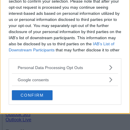
section to confirm your selection. Please note that after your
opt-out request is processed you may continue seeing
interest-based ads based on personal information utilized by
Lägg till i kalender
us or personal information disclosed to third parties prior to
your opt-out. You may separately opt-out of the further
disclosure of your personal information by third parties on the
IAB’s list of downstream participants. This information may
also be disclosed by us to third parties on the
IAB’s List of
Downstream Participants
that may further disclose it to other
third parties.
Please note that this website/app uses one or more Google
Personal Data Processing Opt Outs
services and may gather and store information including but
not limited to your visit or usage behaviour. You may click to
Google consents
grant or deny consent to Google and its third-party tags to
use your data for below specified purposes in below Google
CONFIRM
consent section.
Google Kalender
iCalendar
Outlook 365
Outlook Live