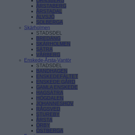
ÖRNSBERG
ÅRSTABERG
ÅRSTADAL
ÄLVSJÖ
SOLBERGA
Skärholmen
STADSDEL
BREDÄNG
SKÄRHOLMEN
SÄTRA
VÅRBERG
Enskede-Årsta-Vantör
STADSDEL
BANDHAGEN
ENSKEDEFÄLTET
ENSKEDE GÅRD
GAMLA ENSKEDE
HAGSÄTRA
HÖGDALEN
JOHANNESHOV
RÅGSVED
STUREBY
ÅRSTA
ÖRBY
ÖSTBERGA