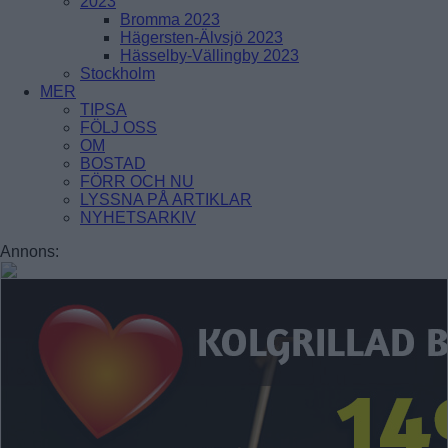
2023
ENSKEDE GÅRD
Bromma 2023
GAMLA ENSKEDE
Hägersten-Älvsjö 2023
HAGSÄTRA
Hässelby-Vällingby 2023
HÖGDALEN
Stockholm
JOHANNESHOV
MER
RÅGSVED
TIPSA
STUREBY
FÖLJ OSS
ÅRSTA
OM
ÖRBY
BOSTAD
ÖSTBERGA
FÖRR OCH NU
LYSSNA PÅ ARTIKLAR
Farsta
NYHETSARKIV
FAGERSJÖ
Annons:
FARSTA
FARSTANÄSET
FARSTA STRAND
GUBBÄNGEN
HÖKARÄNGEN
LARSBODA
SKÖNDAL
SVEDMYRA (DEL AV)
TALLKROGEN