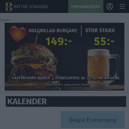
BÄTTRE STADSDEL
PRENUMERERA
Annons:
START
STADSDEL
PRENUMERATION
SPORT
ÅSIKTER
KALENDER
KALENDER
KONTAKT
Skapa Evenemang
SAMARBETEN