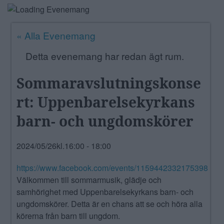
ANNONSERA
« Alla Evenemang
NÄRINGSLIV
Detta evenemang har redan ägt rum.
MER
Sommaravslutningskonse
rt: Uppenbarelsekyrkans
barn- och ungdomskörer
2024/05/26kl.16:00
-
18:00
https://www.facebook.com/events/1159442332175398
Välkommen till sommarmusik, glädje och
samhörighet med Uppenbarelsekyrkans barn- och
ungdomskörer. Detta är en chans att se och höra alla
körerna från barn till ungdom.