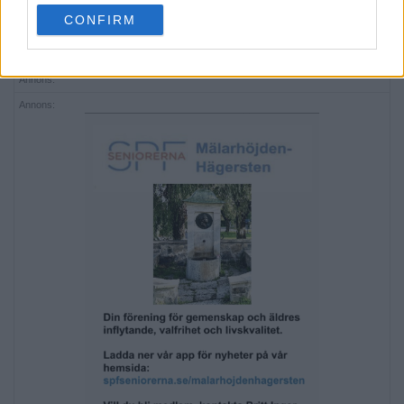
use your data for below specified purposes in below Google
CONFIRM
consent section.
Annons:
Annons: