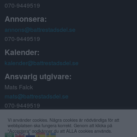
070-9449519
Annonsera:
annons@battrestadsdel.se
070-9449519
Kalender:
kalender@battrestadsdel.se
Ansvarig utgivare:
Mats Falck
mats@battrestadsdel.se
070-9449519
Följ oss på:
Vi använder cookies. Några cookies är nödvändiga för att
webbplatsen ska fungera korrekt. Genom att klicka på
"Acceptera" godkänner du att ALLA cookies används.