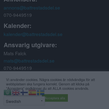
annons@battrestadsdel.se
070-9449519
Kalender:
kalender@battrestadsdel.se
Ansvarig utgivare:
Mats Falck
mats@battrestadsdel.se
070-9449519
Följ oss på:
Vi använder cookies. Några cookies är nödvändiga för att
webbplatsen ska fungera korrekt. Genom att klicka på
"Acceptera" godkänner du att ALLA cookies används.
⇧
Cookie inställningar
Acceptera alla