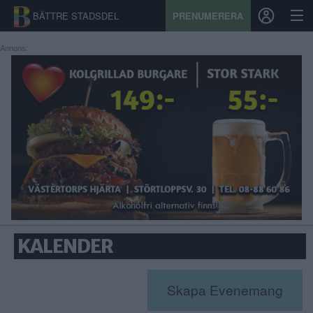
BÄTTRE STADSDEL
PRENUMERERA
Annons:
START
STADSDEL
PRENUMERATION
SPORT
ÅSIKTER
KALENDER
KALENDER
KONTAKT
Skapa Evenemang
SAMARBETEN