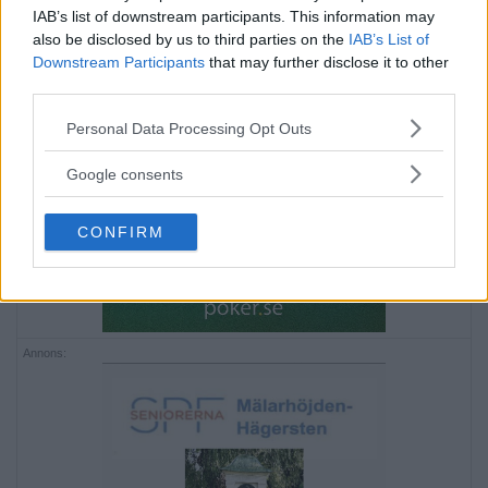
IAB’s list of downstream participants. This information may
also be disclosed by us to third parties on the
IAB’s List of
Downstream Participants
that may further disclose it to other
third parties.
Please note that this website/app uses one or more Google
Personal Data Processing Opt Outs
services and may gather and store information including but
not limited to your visit or usage behaviour. You may click to
Google consents
grant or deny consent to Google and its third-party tags to
use your data for below specified purposes in below Google
CONFIRM
consent section.
Annons: