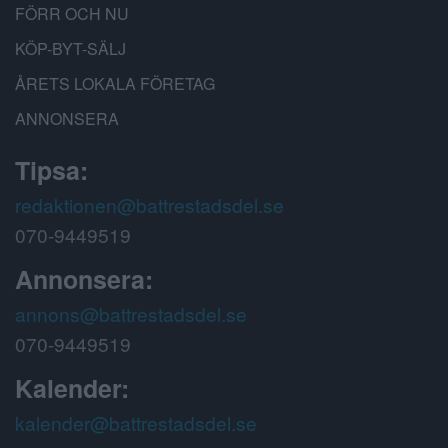
FÖRR OCH NU
KÖP-BYT-SÄLJ
ÅRETS LOKALA FÖRETAG
ANNONSERA
Tipsa:
redaktionen@battrestadsdel.se
070-9449519
Annonsera:
annons@battrestadsdel.se
070-9449519
Kalender:
kalender@battrestadsdel.se