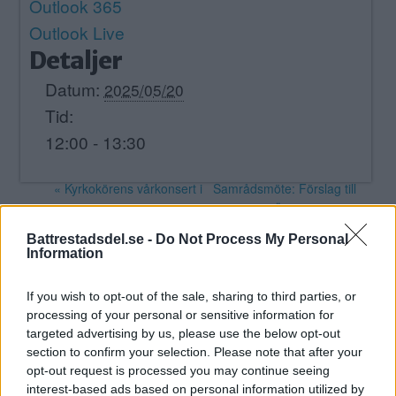
Outlook 365
Outlook Live
Detaljer
Datum:
2025/05/20
Tid:
12:00 - 13:30
«
Kyrkokörens vårkonsert i
Samrådsmöte: Förslag till
Skärholmens kyrka
program för Älvsjödalen i
Stockholmsmässan
Battrestadsdel.se -
Do Not Process My Personal
»
Information
Skapa Evenemang
If you wish to opt-out of the sale, sharing to third parties, or
processing of your personal or sensitive information for
Annons:
targeted advertising by us, please use the below opt-out
section to confirm your selection. Please note that after your
Annons:
opt-out request is processed you may continue seeing
interest-based ads based on personal information utilized by