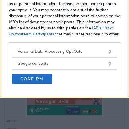
us or personal information disclosed to third parties prior to
your opt-out. You may separately opt-out of the further
Annons:
disclosure of your personal information by third parties on the
Annons:
IAB’s list of downstream participants. This information may
also be disclosed by us to third parties on the
IAB’s List of
Annons:
Downstream Participants
that may further disclose it to other
third parties.
Annons:
Please note that this website/app uses one or more Google
Personal Data Processing Opt Outs
Annons:
services and may gather and store information including but
not limited to your visit or usage behaviour. You may click to
Google consents
Annons:
grant or deny consent to Google and its third-party tags to
Annons:
use your data for below specified purposes in below Google
CONFIRM
consent section.
Annons:
Annons: