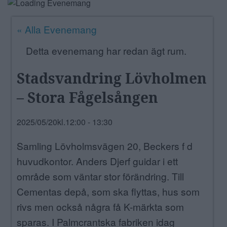
ANNONSERA
« Alla Evenemang
NÄRINGSLIV
Detta evenemang har redan ägt rum.
MER
Stadsvandring Lövholmen
– Stora Fågelsången
2025/05/20kl.12:00
-
13:30
Samling Lövholmsvägen 20, Beckers f d
huvudkontor. Anders Djerf guidar i ett
område som väntar stor förändring. Till
Cementas depå, som ska flyttas, hus som
rivs men också några få K-märkta som
sparas. I Palmcrantska fabriken idag