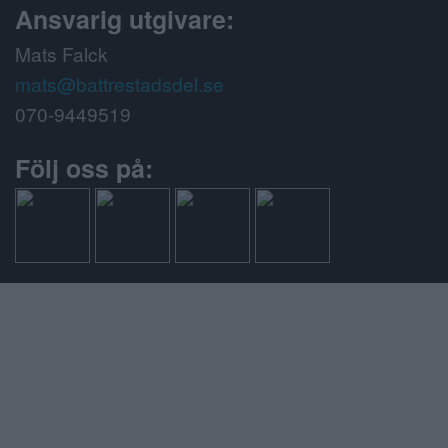
Ansvarig utgivare:
Mats Falck
mats@battrestadsdel.se
070-9449519
Följ oss på: