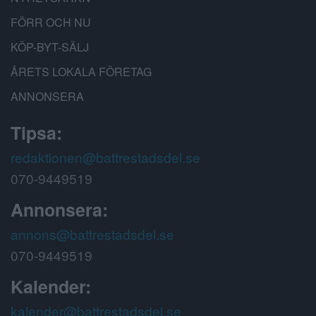
FÖRR OCH NU
KÖP-BYT-SÄLJ
ÅRETS LOKALA FÖRETAG
ANNONSERA
Tipsa:
redaktionen@battrestadsdel.se
070-9449519
Annonsera:
annons@battrestadsdel.se
070-9449519
Kalender:
kalender@battrestadsdel.se