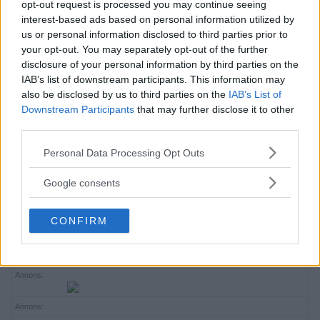
Hägersten
,
12939
+ Google Map
opt-out request is processed you may continue seeing
Visa Plats-webbplats
interest-based ads based on personal information utilized by
us or personal information disclosed to third parties prior to
your opt-out. You may separately opt-out of the further
«
Bio Aspen: Children of
ONLINE: Möte med
disclosure of your personal information by third parties on the
the Enemy – Q&A MED
Hägersten-Älvsjös
IAB’s list of downstream participants. This information may
also be disclosed by us to third parties on the
IAB’s List of
PRODUCENTEN EFTER
stadsdelsnämnd
»
Downstream Participants
that may further disclose it to other
FILMEN
third parties.
Please note that this website/app uses one or more Google
Skapa Evenemang
Personal Data Processing Opt Outs
services and may gather and store information including but
not limited to your visit or usage behaviour. You may click to
Google consents
Annons:
grant or deny consent to Google and its third-party tags to
use your data for below specified purposes in below Google
CONFIRM
Annons:
consent section.
Annons:
Annons: