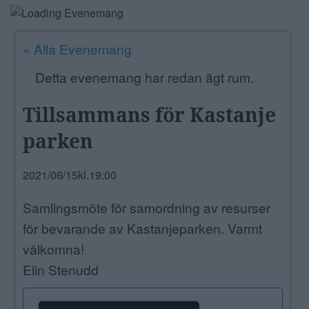
ANNONSERA
« Alla Evenemang
NÄRINGSLIV
Detta evenemang har redan ägt rum.
MER
Tillsammans för Kastanje
parken
2021/06/15kl.19:00
Samlingsmöte för samordning av resurser
för bevarande av Kastanjeparken. Varmt
välkomna!
Elin Stenudd