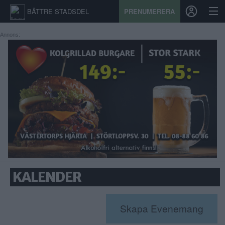
BÄTTRE STADSDEL
PRENUMERERA
Annons:
START
STADSDEL
PRENUMERATION
SPORT
ÅSIKTER
KALENDER
KALENDER
KONTAKT
Skapa Evenemang
SAMARBETEN