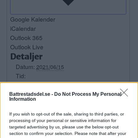
Google Kalender
iCalendar
Outlook 365
Outlook Live
Detaljer
Datum:
2021/06/15
Tid:
19:00
Evenemang Tags:
kastanjeparken
Battrestadsdel.se -
Do Not Process My Personal
Information
Plats
If you wish to opt-out of the sale, sharing to third parties, or
Kastanjeparken
processing of your personal or sensitive information for
targeted advertising by us, please use the below opt-out
Brådstupsvägen 11, 129 39 Hägerste
section to confirm your selection. Please note that after your