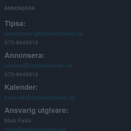
ANNONSERA
Tipsa:
redaktionen@battrestadsdel.se
070-9449519
Annonsera:
annons@battrestadsdel.se
070-9449519
Kalender:
kalender@battrestadsdel.se
Ansvarig utgivare:
Mats Falck
mats@battrestadsdel.se