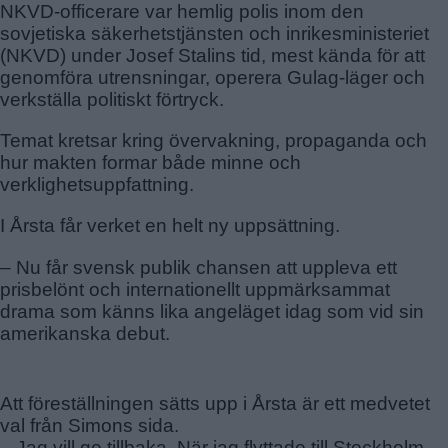
NKVD-officerare var hemlig polis inom den
sovjetiska säkerhetstjänsten och inrikesministeriet
(NKVD) under Josef Stalins tid, mest kända för att
genomföra utrensningar, operera Gulag-läger och
verkställa politiskt förtryck.
Temat kretsar kring övervakning, propaganda och
hur makten formar både minne och
verklighetsuppfattning.
I Årsta får verket en helt ny uppsättning.
– Nu får svensk publik chansen att uppleva ett
prisbelönt och internationellt uppmärksammat
drama som känns lika angeläget idag som vid sin
amerikanska debut.
Att föreställningen sätts upp i Årsta är ett medvetet
val från Simons sida.
– Jag vill ge tillbaka. När jag flyttade till Stockholm