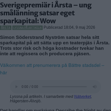
GAMLA ENSKEDE
Sverigepremiär i Årsta – ung
HAGSÄTRA
smålänning satsar eget
HÖGDALEN
sparkapital: Wow
JOHANNESHOV
Publicerad 18:04, 9 maj 2026
ÅRSTA
LYSSNA PÅ ARTIKELN
RÅGSVED
STUREBY
Simon Söderstrand Nyström satsar hela sitt
sparkapital på att sätta upp en teaterpjäs i Årsta.
ÅRSTA
Farsta
Trots stor risk och höga kostnader tvekar han
ÖRBY
FAGERSJÖ
inte att regissera och producera pjäsen.
ÖSTBERGA
FARSTA
Välkommen att prenumerera på Bättre stadsdel –
FARSTANÄSET
här
FARSTA STRAND
GUBBÄNGEN
HÖKARÄNGEN
LARSBODA
Lyssna på artikeln. I samarbete med
Nätverket
,
SKÖNDAL
Hägersten-Älvsj
ö.
SVEDMYRA (DEL AV)
Det handlar om nyskrivna Describe the Night av den