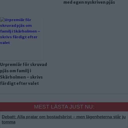
med egen nyskriven pjäs
Urpremiär för skruvad
pjäs om familj i
Skärholmen – skrivs
färdigt efter valet
MEST LÄSTA JUST NU:
Debatt: Alla pratar om bostadsbrist – men lägenheterna står ju
tomma