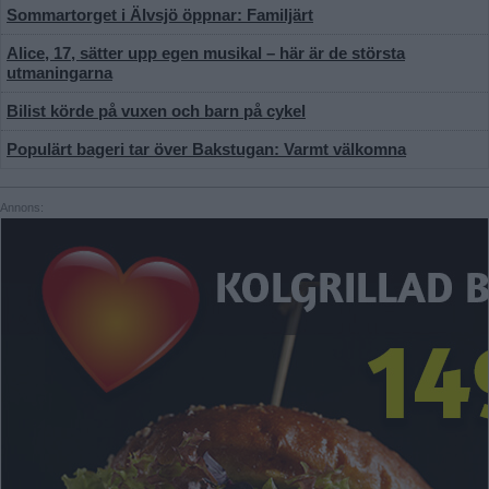
Sommartorget i Älvsjö öppnar: Familjärt
Alice, 17, sätter upp egen musikal – här är de största
utmaningarna
Bilist körde på vuxen och barn på cykel
Populärt bageri tar över Bakstugan: Varmt välkomna
Annons: