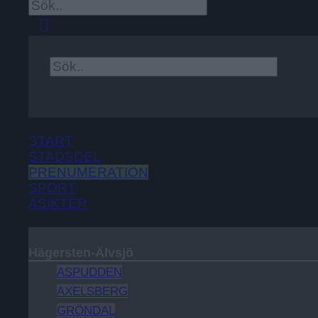
×
START
STADSDEL
PRENUMERATION
SPORT
ÅSIKTER
STADSDEL
Hägersten-Älvsjö
ASPUDDEN
AXELSBERG
GRÖNDAL