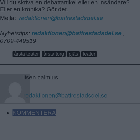
Vill du skriva en debattartikel eller en insändare?
Eller en krönika? Gör det.
redaktionen@battrestadsdel.se
Mejla:
redaktionen@battrestadsdel.se
Nyhetstips:
,
0709-449519
årsta teater
årsta torg
pjäs
teater
lisen calmius
redaktionen@battrestadsdel.se
KOMMENTERA