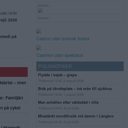
Annons:
stikl.18:00
Annons:
vsjö 2026
komedi på
Casino utan svensk licens
Casinon utan spelpaus
POLISNOTISER
Flydde i kajak – greps
Publicerad 13:35, 2 augusti 2026
dsbrist – men
Bråk på idrottsplats – två män till sjukhus
Publicerad 16:30, 1 augusti 2026
r: Familjärt
Man anhållen efter våldsdåd i villa
rn på cykel
Publicerad 09:53, 30 juli 2026
Misstänkt mordförsök vid damm i Långbro
Publicerad 20:45, 24 juli 2026
i Marievik