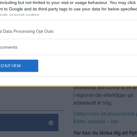
including but not limited to your visit or usage behaviour. You may click 
lir dyrare,
 to Google and its third-party tags to use your data for below specifi
DAGENS FRÅGA
ogle consent section.
Hur långt är vi beredda att flyt
ett jobb?
l Data Processing Opt Outs
l? Då
Regeringen har gett
consents
Arbetsförmedlingen i uppdrag
ta fram förslag på ett nytt flytt
som kan göra det lättare för
CONFIRM
arbetslösa att ta jobb i andra 
av landet. Syftet är att fler
arbetslösa ska kunna ta ett a
i regioner där efterfrågan på
arbetskraft är hög.
Välkommen att prenumerera 
Bättre stadsdel – här
Var kan du tänka dig att flyt