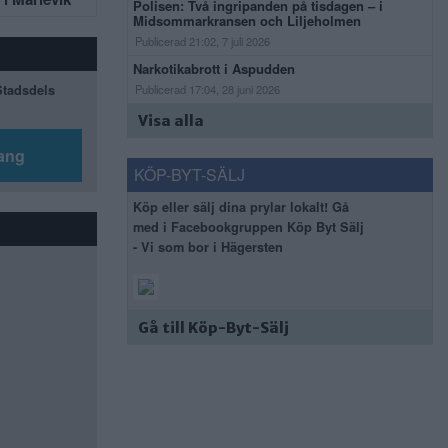
Polisen: Två ingripanden på tisdagen – i
Midsommarkransen och Liljeholmen
Publicerad 21:02, 7 juli 2026
Narkotikabrott i Aspudden
 Stadsdels
Publicerad 17:04, 28 juni 2026
Visa alla
ang
KÖP-BYT-SÄLJ
Köp eller sälj dina prylar lokalt! Gå
med i Facebookgruppen Köp Byt Sälj
- Vi som bor i Hägersten
Gå till Köp-Byt-Sälj