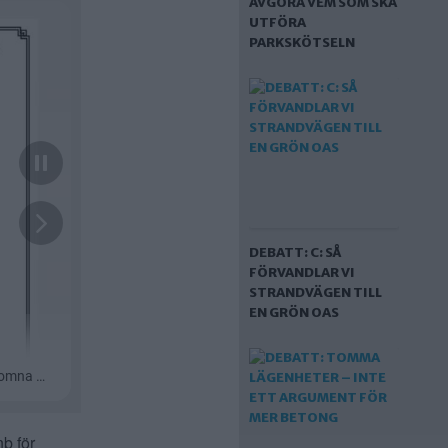
AVGÖRA VEM SOM SKA
UTFÖRA
PARKSKÖTSELN
DEBATT: C: SÅ
FÖRVANDLAR VI
STRANDVÄGEN TILL
EN GRÖN OAS
b för