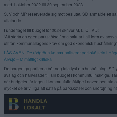
med 1 oktober 2022 till 30 september 2023.
S, V och MP reserverade sig mot beslutet. SD anmälde ett sär
uttalande.
I underlaget till budget för 2024 skriver M, L, C , KD:
”Att starta en egen parkskötselfirma saknar i all form av ans
utifrån kommunallagens krav om god ekonomisk hushållning
LÄS ÄVEN: De rödgröna kommunaliserar parkskötseln i Häge
Älvsjö – M måttligt kritiska
De borgerliga partierna bör nog tala tyst om hushållning. SD
avslag och hänvisade till sin budget i kommunfullmäktige. T
när budgeten är tagen i kommunfullmäktige i november tala 
mycket de är villiga att satsa på parkskötsel och snöröjning n