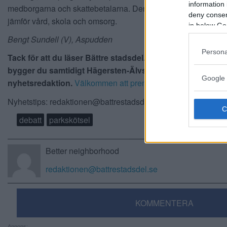
information 
medborgarna och skattebetalarna. Den så kallade valfriheten b
deny consent
jämför vård, skola och omsorg.
in below Go
Bengt Sundell (V), Aspudden
Persona
Tack för att du läser Bättre stadsdel. Du prenumererar vä
bygger du samtidigt Hägersten-Älvsjös bästa
Google 
nyhetsredaktion.
Välkommen att prenumerera här
. Tack!
Nyhetstips: redaktionen@battrestadsdel.se , 0709-449519
debatt
parkskötsel
Better neighborhood
redaktionen@battrestadsdel.se
KOMMENTERA
Annons: