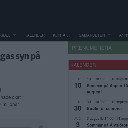
DSDEL
KALENDER
KONTAKT
SAMARBETEN
ANN
PRENUMERERA
igas syn på
KALENDER
10 julikl.16:00
-
10 augusti
JUL
10
Sommar på Aspen 10 j
d
augusti
 hade ökat
30 julikl.08:00
-
10 septem
JUL
7 miljoner
30
Boule för seniorer
3 augustikl.14:00
-
14 augu
AUG
3
Sommar på Älvsjötor