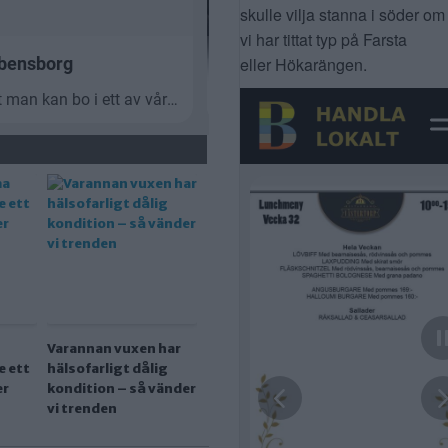
skulle vilja stanna i söder om
vi har tittat typ på Farsta
eller Hökarängen.
Varannan vuxen har
e ett
hälsofarligt dålig
er
kondition – så vänder
vi trenden