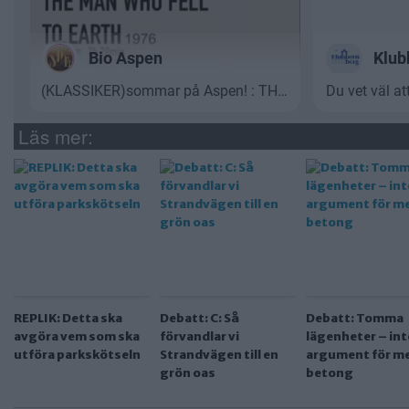
Läs mer:
REPLIK: Detta ska
Debatt: C: Så
Debatt: Tomma
avgöra vem som ska
förvandlar vi
lägenheter – int
utföra parkskötseln
Strandvägen till en
argument för m
grön oas
betong