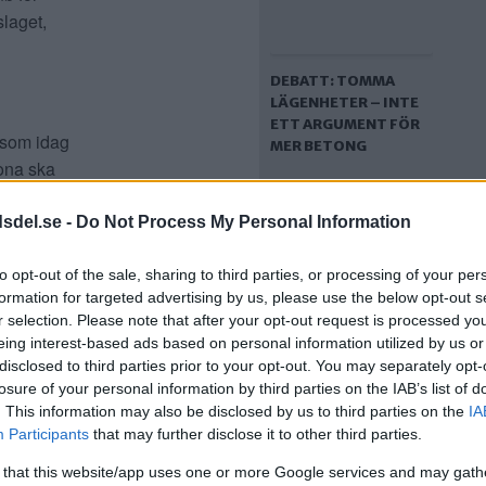
slaget,
DEBATT: TOMMA
LÄGENHETER – INTE
ETT ARGUMENT FÖR
 som idag
MER BETONG
rona ska
dsdel.se -
Do Not Process My Personal Information
 över
e
to opt-out of the sale, sharing to third parties, or processing of your per
formation for targeted advertising by us, please use the below opt-out s
rning. Var
r selection. Please note that after your opt-out request is processed y
åvarande
eing interest-based ads based on personal information utilized by us or
disclosed to third parties prior to your opt-out. You may separately opt-
VARANNAN VUXEN
losure of your personal information by third parties on the IAB’s list of
HAR HÄLSOFARLIGT
. This information may also be disclosed by us to third parties on the
IA
DÅLIG KONDITION –
Participants
that may further disclose it to other third parties.
SÅ VÄNDER VI
 det om
TRENDEN
 that this website/app uses one or more Google services and may gath
omtanke om