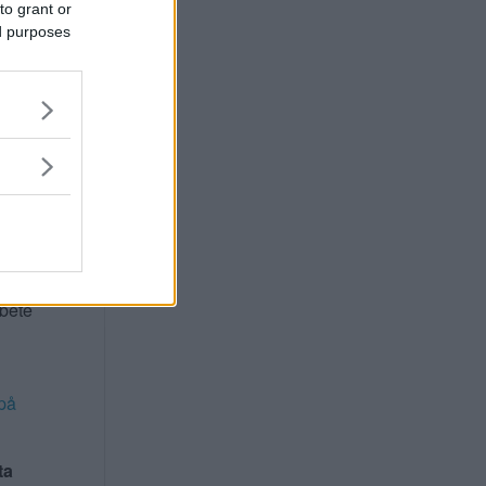
to grant or
ed purposes
ta för
 att
stöd
delar
rbete
på
ta