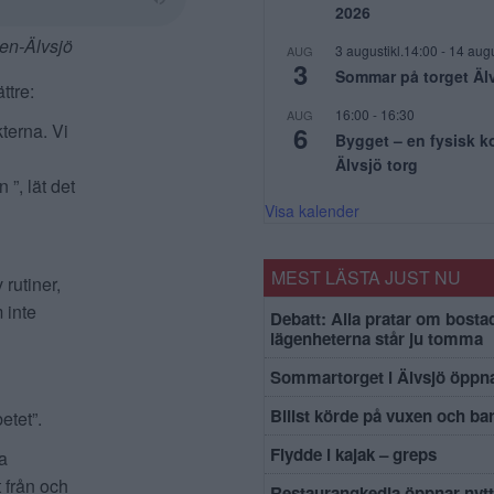
2026
ten-Älvsjö
3 augustikl.14:00
-
14 augu
AUG
3
Sommar på torget Äl
ttre:
16:00
-
16:30
AUG
terna. Vi
6
Bygget – en fysisk 
Älvsjö torg
”, lät det
Visa kalender
MEST LÄSTA JUST NU
rutiner,
 inte
Debatt: Alla pratar om bosta
lägenheterna står ju tomma
Sommartorget i Älvsjö öppna
Bilist körde på vuxen och ba
etet”.
Flydde i kajak – greps
a
 från och
Restaurangkedja öppnar nytt 