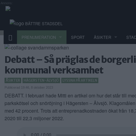
Annons:
BÄTTRE STADSDEL
PRENUMERATION
SPORT
ÅSIKTER
STA
Debatt – Så präglas de borgerl
kommunal verksamhet
ÅSIKTER
HÄGERSTEN-ÄLVSJÖ
LYSSNA PÅ ARTIKELN
Publicerad 19:46, 8 oktober 2023
DEBATT. I februari hade Mitti en artikel om hur det står till me
parkskötsel och snöröjning i Hägersten – Älvsjö. Klagomålen
med 42 procent. Trots att entreprenadkostnaden ökat från 18,
2020 till 22,3 miljoner 2022.