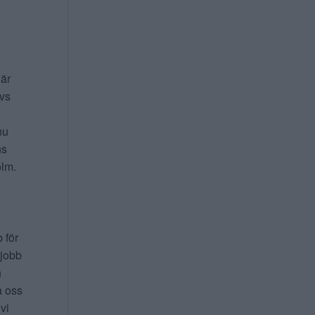
 är
ivs
nu
ns
lm.
b för
 jobb
n
a oss
 vi