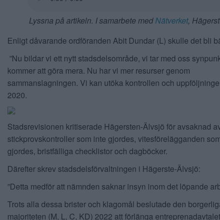
Lyssna på artikeln. I samarbete med
Nätverket
, Hägers
Enligt dåvarande ordföranden Abit Dundar (L) skulle det bli bä
”Nu bildar vi ett nytt stadsdelsområde, vi tar med oss synpunk
kommer att göra mera. Nu har vi mer resurser genom
sammanslagningen. Vi kan utöka kontrollen och uppföljningen 
2020.
Stadsrevisionen kritiserade Hägersten-Älvsjö för avsaknad av 
stickprovskontroller som inte gjordes, vitesförelägganden som
gjordes, bristfälliga checklistor och dagböcker.
Därefter skrev stadsdelsförvaltningen i Hägerste-Älvsjö:
”Detta medför att nämnden saknar insyn inom det löpande arb
Trots alla dessa brister och klagomål beslutade den borgerlig
majoriteten (M, L, C, KD) 2022 att förlänga entreprenadavtalet