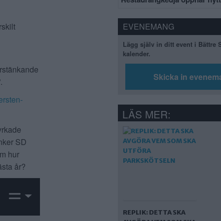
EVENEMANG
skilt
Lägg själv in ditt event i Bättre
kalender.
varstänkande
Skicka in evenem
”.
rsten-
LÄS MER:
 yrkade
änker SD
om hur
ästa år?
REPLIK: DETTA SKA