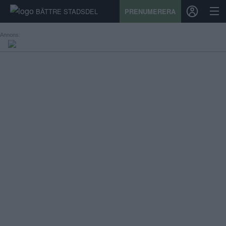
BÄTTRE STADSDEL
PRENUMERERA
Annons:
START
STADSDEL
PRENUMERATION
SPORT
ÅSIKTER
KALENDER
KONTAKT
SAMARBETEN