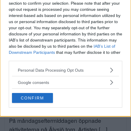
När onlinecasino blir en del av
section to confirm your selection. Please note that after your
den digitala vardagen i södra
opt-out request is processed you may continue seeing
interest-based ads based on personal information utilized by
Stockholm
us or personal information disclosed to third parties prior to
your opt-out. You may separately opt-out of the further
EXTERN PARTNER. Södra Stockholm är en
disclosure of your personal information by third parties on the
del av […]
IAB’s list of downstream participants. This information may
also be disclosed by us to third parties on the
IAB’s List of
Publicerad 05:03, 4 augusti 2026
Downstream Participants
that may further disclose it to other
Annons:
third parties.
Please note that this website/app uses one or more Google
Personal Data Processing Opt Outs
services and may gather and store information including but
not limited to your visit or usage behaviour. You may click to
Google consents
grant or deny consent to Google and its third-party tags to
use your data for below specified purposes in below Google
CONFIRM
Sommartorget i Älvsjö
consent section.
öppnar: Familjärt
På måndagseftermiddagen öppnade
aktiviteterna på Älvsjö torg. Artisten […]