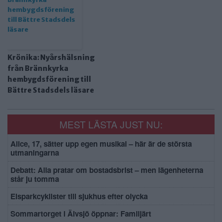
Krönika: Nyårshälsning
från Brännkyrka
hembygdsförening till
Bättre Stadsdels läsare
MEST LÄSTA JUST NU:
Alice, 17, sätter upp egen musikal – här är de största
utmaningarna
Debatt: Alla pratar om bostadsbrist – men lägenheterna
står ju tomma
Elsparkcyklister till sjukhus efter olycka
Sommartorget i Älvsjö öppnar: Familjärt