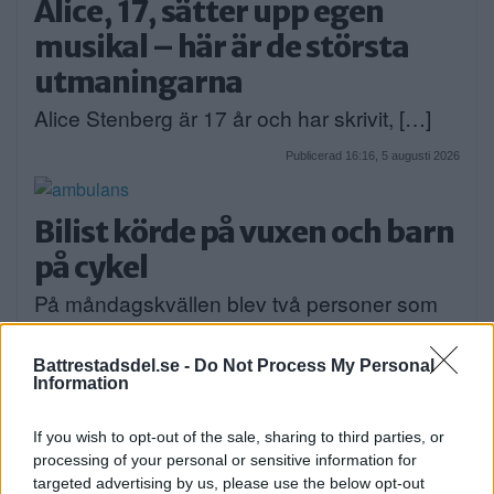
Alice, 17, sätter upp egen
musikal – här är de största
utmaningarna
Alice Stenberg är 17 år och har skrivit, […]
Publicerad 16:16, 5 augusti 2026
Bilist körde på vuxen och barn
på cykel
På måndagskvällen blev två personer som
färdades på […]
Battrestadsdel.se -
Do Not Process My Personal
Publicerad 08:58, 4 augusti 2026
Information
If you wish to opt-out of the sale, sharing to third parties, or
processing of your personal or sensitive information for
targeted advertising by us, please use the below opt-out