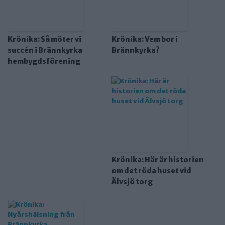
Krönika: Så möter vi
Krönika: Vem bor i
succén i Brännkyrka
Brännkyrka?
hembygdsförening
Krönika: Här är historien
om det röda huset vid
Älvsjö torg