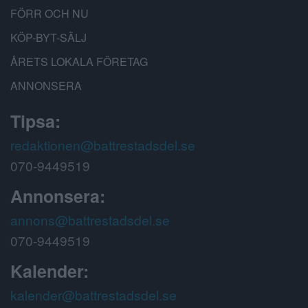
FÖRR OCH NU
KÖP-BYT-SÄLJ
ÅRETS LOKALA FÖRETAG
ANNONSERA
Tipsa:
redaktionen@battrestadsdel.se
070-9449519
Annonsera:
annons@battrestadsdel.se
070-9449519
Kalender:
kalender@battrestadsdel.se