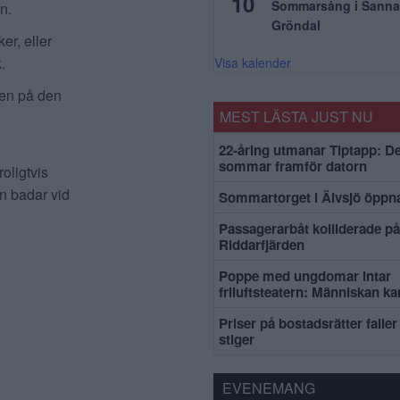
10
Sommarsång i Sanna
n.
Gröndal
er, eller
.
Visa kalender
ten på den
MEST LÄSTA JUST NU
22-åring utmanar Tiptapp: De
sommar framför datorn
oligtvis
an badar vid
Sommartorget i Älvsjö öppna
Passagerarbåt kolliderade på
Riddarfjärden
Poppe med ungdomar intar
friluftsteatern: Människan k
Priser på bostadsrätter faller 
stiger
EVENEMANG