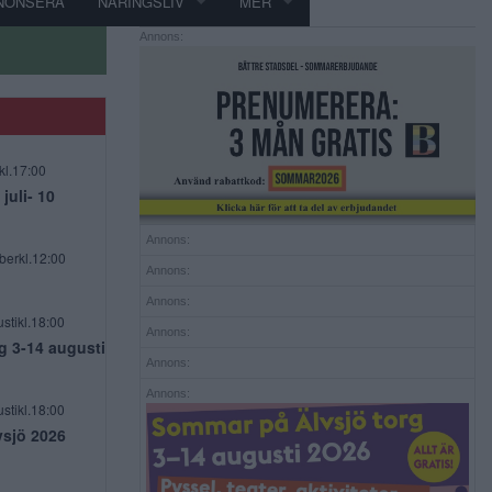
NONSERA
NÄRINGSLIV
MER
Annons:
kl.17:00
uli- 10
Annons:
berkl.12:00
Annons:
Annons:
stikl.18:00
Annons:
g 3-14 augusti
Annons:
Annons:
stikl.18:00
vsjö 2026