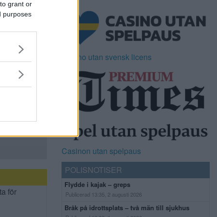
to grant or
ed purposes
Casino utan svensk licens
Casinon utan spelpaus
POLISNOTISER
Flydde i kajak – greps
ta för
Publicerad 13:35, 2 augusti 2026
Bråk på idrottsplats – två män till sjukhus