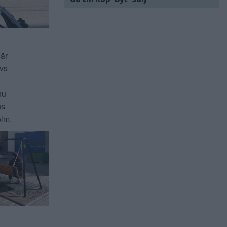
 är
ivs
nu
ns
lm.