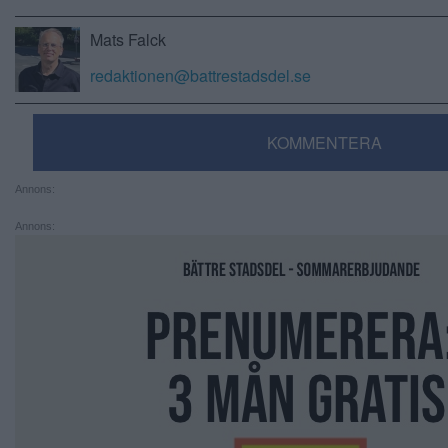
Mats Falck
redaktionen@battrestadsdel.se
KOMMENTERA
Annons:
Annons: