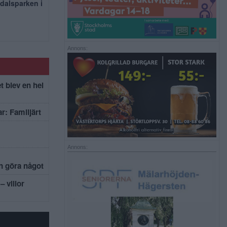
dalsparken i
Annons:
t blev en hel
r: Familjärt
Annons:
an göra något
– villor