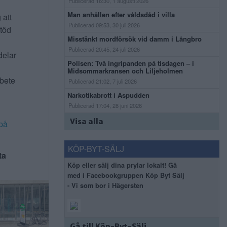
Publicerad 16:30, 1 augusti 2026
Man anhållen efter våldsdåd i villa
 att
Publicerad 09:53, 30 juli 2026
stöd
Misstänkt mordförsök vid damm i Långbro
Publicerad 20:45, 24 juli 2026
delar
Polisen: Två ingripanden på tisdagen – i
Midsommarkransen och Liljeholmen
rbete
Publicerad 21:02, 7 juli 2026
Narkotikabrott i Aspudden
Publicerad 17:04, 28 juni 2026
Visa alla
på
KÖP-BYT-SÄLJ
ta
Köp eller sälj dina prylar lokalt! Gå
med i Facebookgruppen Köp Byt Sälj
- Vi som bor i Hägersten
Gå till Köp-Byt-Sälj