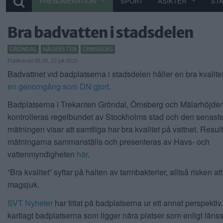
PRENUMERATION
SPORT
ÅSIKTER
ST
Bra badvatten i stadsdelen
GRÖNDAL
HÄGERSTEN
ÖRNSBERG
Publicerad 08:39, 22 juli 2015
Badvattnet vid badplatserna i stadsdelen håller en bra kvalitet
en genomgång som DN gjort.
Badplatserna i Trekanten Gröndal, Örnsberg och Mälarhöjde
kontrolleras regelbundet av Stockholms stad och den senast
mätningen visar att samtliga har bra kvalitet på vattnet. Resul
mätningarna sammanställs och presenteras av Havs- och
vattenmyndigheten
här
.
”Bra kvalitet” syftar på halten av tarmbakterier, alltså risken att
magsjuk.
SVT Nyheter
har tittat på badplatserna ur ett annat perspektiv
kartlagt badplatserna som ligger nära platser som enligt läns