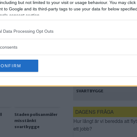
BADPLATSEN I
including but not limited to your visit or usage behaviour. You may click 
AXELSBERG
 to Google and its third-party tags to use your data for below specifi
ogle consent section.
l Data Processing Opt Outs
consents
CONFIRM
STADEN
POLISANMÄLER
MISSTÄNKT
SVARTBYGGE
DAGENS FRÅGA
l
Staden polisanmäler
Hur långt är vi beredda att flyt
misstänkt
svartbygge
ett jobb?