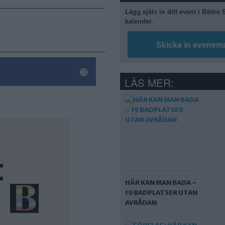
Lägg själv in ditt event i Bättre
kalender.
Skicka in evenem
LÄS MER:
HÄR KAN MAN BADA –
19 BADPLATSER UTAN
AVRÅDAN