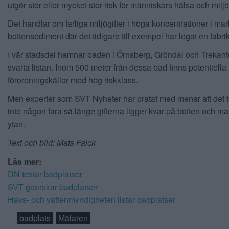
utgör stor eller mycket stor risk för människors hälsa och miljö
Det handlar om farliga miljögifter i höga koncentrationer i mark
bottensediment där det tidigare till exempel har legat en fabrik
I vår stadsdel hamnar baden i Örnsberg, Gröndal och Trekan
svarta listan. Inom 500 meter från dessa bad finns potentiella
föroreningskällor med hög riskklass.
Men experter som SVT Nyheter har pratat med menar att det tr
inte någon fara så länge gifterna ligger kvar på botten och m
ytan.
Text och bild: Mats Falck
Läs mer:
DN testar badplatser
SVT granskar badplatser
Havs- och vattenmyndigheten listar badplatser
badplats
Mälaren