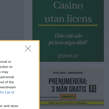
sonal or
ection to
Annons:
ou may
 personal
out of the
 downstream
B’s List of
er and store