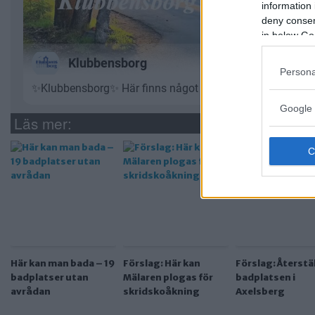
information 
deny consent
in below Go
Persona
Google 
Läs mer:
Här kan man bada – 19
Förslag: Här kan
Förslag: Återstäl
badplatser utan
Mälaren plogas för
badplatsen i
avrådan
skridskoåkning
Axelsberg