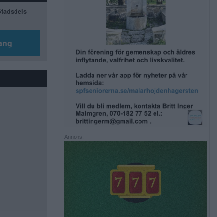
 Stadsdels
ang
Annons: