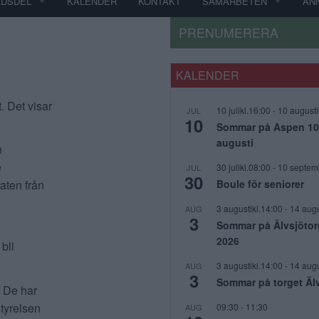
ADSDEL
KALENDER
KONTAKT
SAMARBETEN
AN
PRENUMERERA
KALENDER
. Det visar
10 julikl.16:00
-
10 augusti
JUL
10
Sommar på Aspen 10 j
augusti
n
e
30 julikl.08:00
-
10 septem
JUL
30
Boule för seniorer
taten från
3 augustikl.14:00
-
14 augu
AUG
3
Sommar på Älvsjötor
2026
 bli
3 augustikl.14:00
-
14 augu
AUG
3
Sommar på torget Äl
. De har
styrelsen
09:30
-
11:30
AUG