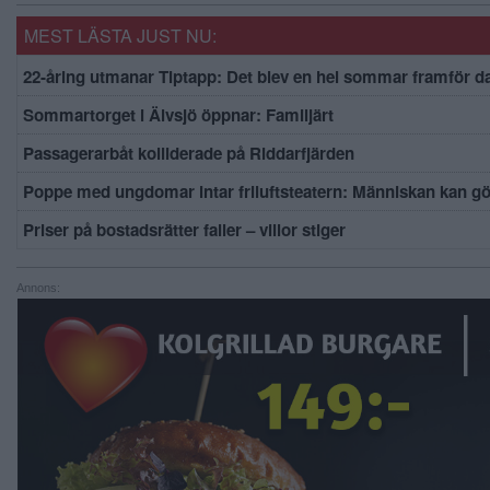
MEST LÄSTA JUST NU:
22-åring utmanar Tiptapp: Det blev en hel sommar framför d
Sommartorget i Älvsjö öppnar: Familjärt
Passagerarbåt kolliderade på Riddarfjärden
Poppe med ungdomar intar friluftsteatern: Människan kan g
Priser på bostadsrätter faller – villor stiger
Annons: