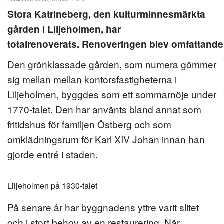
Stora Katrineberg, den kulturminnesmärkta
ANNONSERA
gården i Liljeholmen, har
NÄRINGSLIV
totalrenoverats. Renoveringen blev omfattande
MER
Den grönklassade gården, som numera gömmer
sig mellan mellan kontorsfastigheterna i
Liljeholmen, byggdes som ett sommarnöje under
1770-talet. Den har använts bland annat som
fritidshus för familjen Östberg och som
omklädningsrum för Karl XIV Johan innan han
gjorde entré i staden.
Liljeholmen på 1930-talet
På senare år har byggnadens yttre varit slitet
och i stort behov av en restaurering. När