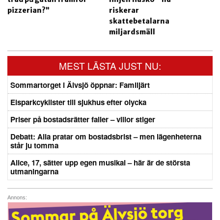
pizzerian?”
riskerar
skattebetalarna
miljardsmäll
MEST LÄSTA JUST NU:
Sommartorget i Älvsjö öppnar: Familjärt
Elsparkcyklister till sjukhus efter olycka
Priser på bostadsrätter faller – villor stiger
Debatt: Alla pratar om bostadsbrist – men lägenheterna
står ju tomma
Alice, 17, sätter upp egen musikal – här är de största
utmaningarna
Annons: