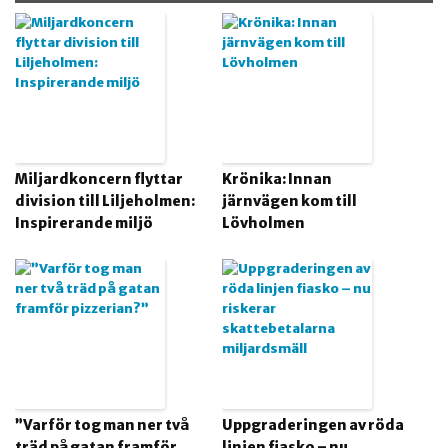
Miljardkoncern flyttar
Krönika: Innan
division till Liljeholmen:
järnvägen kom till
Inspirerande miljö
Lövholmen
”Varför tog man ner två
Uppgraderingen av röda
träd på gatan framför
linjen fiasko – nu