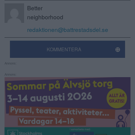
Better
neighborhood
redaktionen@battrestadsdel.se
KOMMENTERA
Annons:
Annons: