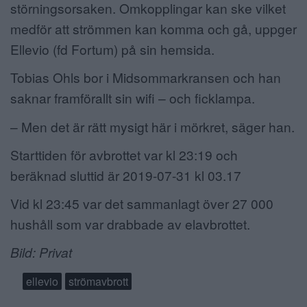
störningsorsaken. Omkopplingar kan ske vilket
ANNONSERA
medför att strömmen kan komma och gå, uppger
Ellevio (fd Fortum) på sin hemsida.
NÄRINGSLIV
Tobias Ohls bor i Midsommarkransen och han
MER
saknar framförallt sin wifi – och ficklampa.
– Men det är rätt mysigt här i mörkret, säger han.
Starttiden för avbrottet var kl 23:19 och
beräknad sluttid är 2019-07-31 kl 03.17
Vid kl 23:45 var det sammanlagt över 27 000
hushåll som var drabbade av elavbrottet.
Bild: Privat
ellevio
strömavbrott