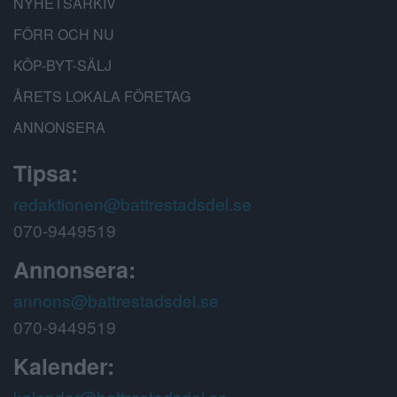
NYHETSARKIV
FÖRR OCH NU
KÖP-BYT-SÄLJ
ÅRETS LOKALA FÖRETAG
ANNONSERA
Tipsa:
redaktionen@battrestadsdel.se
070-9449519
Annonsera:
annons@battrestadsdel.se
070-9449519
Kalender:
kalender@battrestadsdel.se