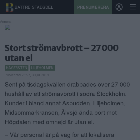
BÄTTRE STADSDEL
PRENUMERERA
Annons:
START
Stort strömavbrott – 27 000
STADSDEL
utan el
PRENUMERATION
HÄGERSTEN
LILJEHOLMEN
Publicerad 23:57, 30 juli 2019
SPORT
Sent på tisdagskvällen drabbades över 27 000
hushåll av ett strömavbrott i södra Stockholm.
ÅSIKTER
Kunder i bland annat Aspudden, Liljeholmen,
KALENDER
Midsommarkransen, Älvsjö ända bort mot
Högdalen med omnejd är utan el.
KONTAKT
– Vår personal är på väg för att lokalisera
SAMARBETEN