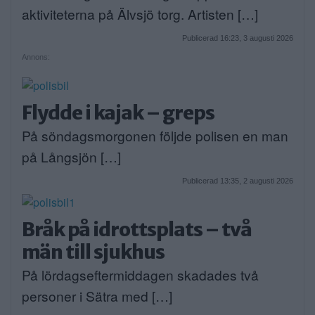
aktiviteterna på Älvsjö torg. Artisten […]
Publicerad 16:23, 3 augusti 2026
Annons:
Flydde i kajak – greps
På söndagsmorgonen följde polisen en man
på Långsjön […]
Publicerad 13:35, 2 augusti 2026
Bråk på idrottsplats – två
män till sjukhus
På lördagseftermiddagen skadades två
personer i Sätra med […]