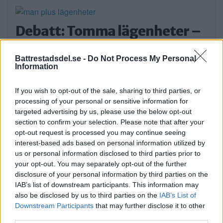
Debatt: Tomma lägenheter –
inte ett argument för mer
Battrestadsdel.se -
Do Not Process My Personal
betong
Information
Replik på Debatt: Alla pratar om bostadsbrist
If you wish to opt-out of the sale, sharing to third parties, or
– […]
processing of your personal or sensitive information for
targeted advertising by us, please use the below opt-out
Publicerad 10:21, 29 juli 2026
section to confirm your selection. Please note that after your
opt-out request is processed you may continue seeing
Varannan vuxen har
interest-based ads based on personal information utilized by
us or personal information disclosed to third parties prior to
hälsofarligt dålig kondition –
your opt-out. You may separately opt-out of the further
så vänder vi trenden
disclosure of your personal information by third parties on the
IAB’s list of downstream participants. This information may
DEBATT. Drygt nio av tio stockholmare mår
also be disclosed by us to third parties on the
IAB’s List of
Downstream Participants
that may further disclose it to other
bra […]
third parties.