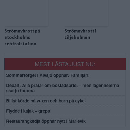
Strömavbrott på
Strömavbrott i
Stockholms
Liljeholmen
centralstation
MEST LÄSTA JUST NU:
Sommartorget i Älvsjö öppnar: Familjärt
Debatt: Alla pratar om bostadsbrist – men lägenheterna
står ju tomma
Bilist körde på vuxen och barn på cykel
Flydde i kajak – greps
Restaurangkedja öppnar nytt i Marievik