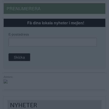
PRENUMERERA
Få dina lokala nyheter i mejlen!
E-postadress
Annons:
NYHETER