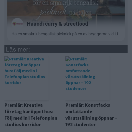
Läs mer:
Premiär: Kreativa
Premiär: Konstfacks
företag har öppet hus:
omfattande
Följ med in i Telefonplan
vårutställning öppnar –
studios korridor
192 studenter