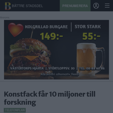
BÄTTRE STADSDEL
PRENUMERERA
Annons:
START
STADSDEL
PRENUMERATION
SPORT
ÅSIKTER
KALENDER
Konstfack får 10 miljoner till
KONTAKT
forskning
SAMARBETEN
TELEFONPLAN