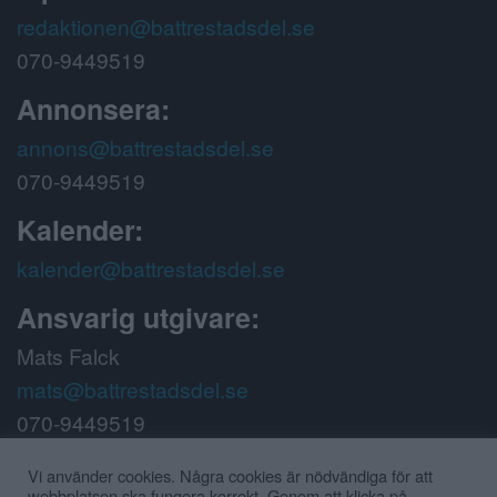
redaktionen@battrestadsdel.se
070-9449519
Annonsera:
annons@battrestadsdel.se
070-9449519
Kalender:
kalender@battrestadsdel.se
Ansvarig utgivare:
Mats Falck
mats@battrestadsdel.se
070-9449519
Följ oss på:
Vi använder cookies. Några cookies är nödvändiga för att
webbplatsen ska fungera korrekt. Genom att klicka på