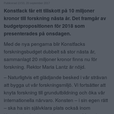
Publicerad 13:53, 20 september 2017
ANNONSERA
Konstfack får ett tillskott på 10 miljoner
kronor till forskning nästa år. Det framgår av
NÄRINGSLIV
budgetpropositionen för 2018 som
MER
presenterades på onsdagen.
Med de nya pengarna blir Konstfacks
forskningsbudget dubbelt så stor nästa år,
sammanlagt 20 miljoner kronor finns nu för
forskning. Rektor Maria Lantz är nöjd.
– Naturligtvis ett glädjande besked i vår strävan
att bygga ut vår forskningsmiljö. Vi fortsätter att
knyta forskning till grundutbildning och öka vår
internationella närvaro. Konsten – i sin egen rätt
– ska ha sin självklara plats också inom