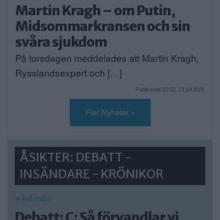
Martin Kragh – om Putin,
Midsommarkransen och sin
svåra sjukdom
På torsdagen meddelades att Martin Kragh,
Rysslandsexpert och […]
Publicerad 22:02, 23 juli 2026
Fler Nyheter »
ÅSIKTER: DEBATT -
INSÄNDARE - KRÖNIKOR
Debatt: C: Så förvandlar vi