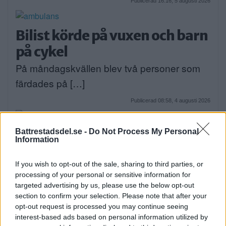
Publicerad 16:16, 5 augusti 2026
Bilist körde på vuxen och barn
på cykel
På måndagskvällen blev två personer som
färdades på […]
Publicerad 08:58, 4 augusti 2026
Battrestadsdel.se -
Do Not Process My Personal
Information
När onlinecasino blir en del av
If you wish to opt-out of the sale, sharing to third parties, or
den digitala vardagen i södra
processing of your personal or sensitive information for
targeted advertising by us, please use the below opt-out
Stockholm
section to confirm your selection. Please note that after your
EXTERN PARTNER. Södra Stockholm är en
opt-out request is processed you may continue seeing
interest-based ads based on personal information utilized by
del av […]