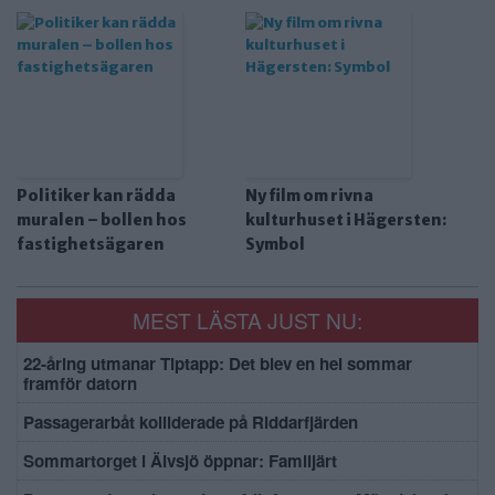
Politiker kan rädda
Ny film om rivna
muralen – bollen hos
kulturhuset i Hägersten:
fastighetsägaren
Symbol
MEST LÄSTA JUST NU:
22-åring utmanar Tiptapp: Det blev en hel sommar
framför datorn
Passagerarbåt kolliderade på Riddarfjärden
Sommartorget i Älvsjö öppnar: Familjärt