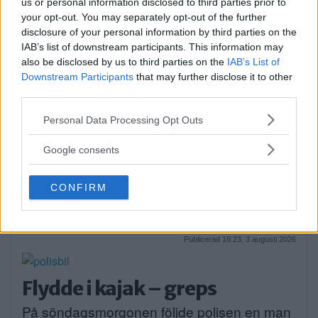
us or personal information disclosed to third parties prior to
your opt-out. You may separately opt-out of the further
Publicerad 05:03, 4 augusti 2026
disclosure of your personal information by third parties on the
Annons:
IAB’s list of downstream participants. This information may
also be disclosed by us to third parties on the
IAB’s List of
Downstream Participants
that may further disclose it to other
third parties.
Please note that this website/app uses one or more Google
Personal Data Processing Opt Outs
services and may gather and store information including but
Sommartorget i Älvsjö
not limited to your visit or usage behaviour. You may click to
Google consents
grant or deny consent to Google and its third-party tags to
öppnar: Familjärt
use your data for below specified purposes in below Google
CONFIRM
På måndagseftermiddagen öppnade
consent section.
aktiviteterna på Älvsjö torg. Artisten […]
Publicerad 16:23, 3 augusti 2026
Flydde i kajak – greps
På söndagsmorgonen följde polisen en man