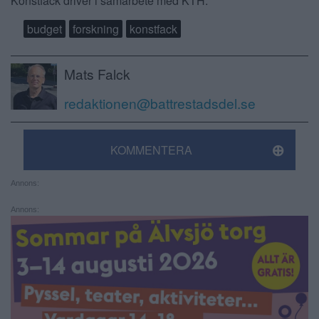
Konstfack driver i samarbete med KTH.
budget
forskning
konstfack
Mats Falck
redaktionen@battrestadsdel.se
KOMMENTERA
Annons:
Annons: