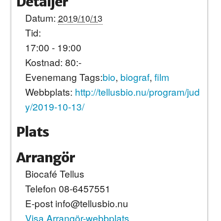
Detaljer
Datum:
2019/10/13
Tid:
17:00 - 19:00
Kostnad:
80:-
Evenemang Tags:
bio
,
biograf
,
film
Webbplats:
http://tellusbio.nu/program/jud
y/2019-10-13/
Plats
Arrangör
Biocafé Tellus
Telefon
08-6457551
E-post
info@tellusbio.nu
Visa Arrangör-webbplats