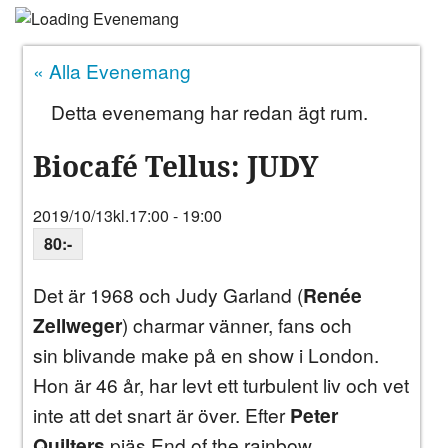
ANNONSERA
« Alla Evenemang
NÄRINGSLIV
Detta evenemang har redan ägt rum.
MER
Biocafé Tellus: JUDY
2019/10/13kl.17:00
-
19:00
80:-
Det är 1968 och Judy Garland (
Renée
Zellweger
) charmar vänner, fans och
sin blivande make på en show i London.
Hon är 46 år, har levt ett turbulent liv och vet
inte att det snart är över. Efter
Peter
Quilters
pjäs End of the rainbow