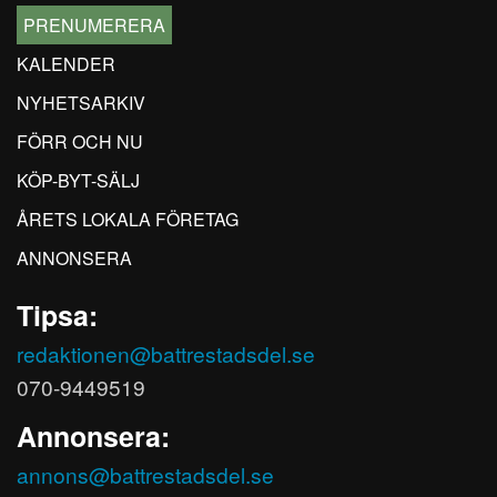
PRENUMERERA
KALENDER
NYHETSARKIV
FÖRR OCH NU
KÖP-BYT-SÄLJ
ÅRETS LOKALA FÖRETAG
ANNONSERA
Tipsa:
redaktionen@battrestadsdel.se
070-9449519
Annonsera:
annons@battrestadsdel.se