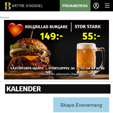
BÄTTRE STADSDEL
PRENUMERERA
Annons:
START
STADSDEL
PRENUMERATION
SPORT
ÅSIKTER
KALENDER
KALENDER
KONTAKT
Skapa Evenemang
SAMARBETEN