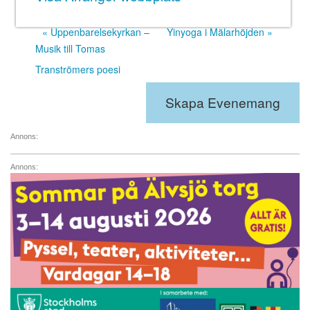
«
Uppenbarelsekyrkan –
Yinyoga i Mälarhöjden
»
Musik till Tomas
Tranströmers poesi
Skapa Evenemang
Annons:
Annons: