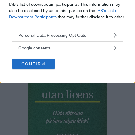
IAB’s list of downstream participants. This information may
also be disclosed by us to third parties on the
IAB’s List of
Downstream Participants
that may further disclose it to other
Annons:
third parties.
Annons:
Please note that this website/app uses one or more Google
Personal Data Processing Opt Outs
services and may gather and store information including but
not limited to your visit or usage behaviour. You may click to
Google consents
grant or deny consent to Google and its third-party tags to
use your data for below specified purposes in below Google
CONFIRM
consent section.