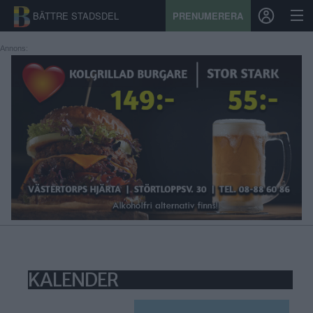
BÄTTRE STADSDEL
PRENUMERERA
Annons:
START
STADSDEL
PRENUMERATION
SPORT
ÅSIKTER
KALENDER
KONTAKT
KALENDER
SAMARBETEN