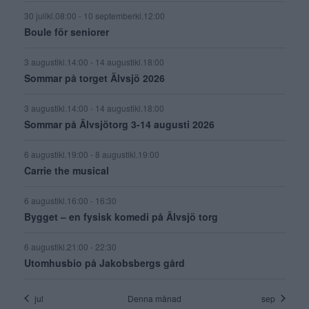
v
c
30 julikl.08:00
-
10 septemberkl.12:00
e
Boule för seniorer
h
n
a
3 augustikl.14:00
-
14 augustikl.18:00
e
Sommar på torget Älvsjö 2026
n
m
d
3 augustikl.14:00
-
14 augustikl.18:00
a
V
Sommar på Älvsjötorg 3-14 augusti 2026
n
i
6 augustikl.19:00
-
8 augustikl.19:00
g
e
Carrie the musical
w
6 augustikl.16:00
-
16:30
s
Bygget – en fysisk komedi på Älvsjö torg
N
6 augustikl.21:00
-
22:30
a
Utomhusbio på Jakobsbergs gård
v
jul
Denna månad
sep
i