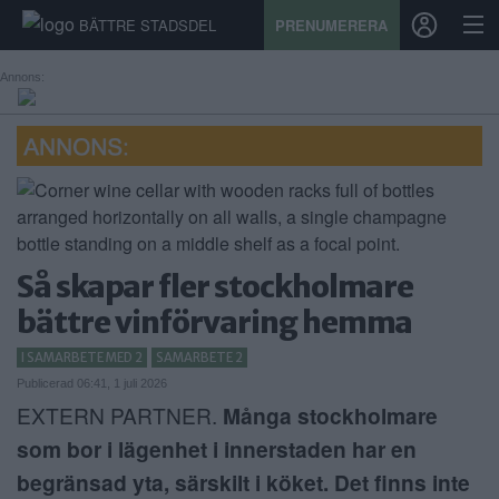
BÄTTRE STADSDEL
PRENUMERERA
Annons:
START
STADSDEL
PRENUMERATION
Så skapar fler stockholmare
SPORT
bättre vinförvaring hemma
ÅSIKTER
I SAMARBETE MED 2
SAMARBETE 2
KALENDER
Publicerad 06:41, 1 juli 2026
EXTERN PARTNER.
Många stockholmare
KONTAKT
som bor i lägenhet i innerstaden har en
begränsad yta, särskilt i köket. Det finns inte
SAMARBETEN