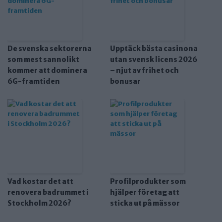
De svenska sektorerna
Upptäck bästa casinona
som mest sannolikt
utan svensk licens 2026
kommer att dominera
– njut av frihet och
6G-framtiden
bonusar
Vad kostar det att
Profilprodukter som
renovera badrummet i
hjälper företag att
Stockholm 2026?
sticka ut på mässor