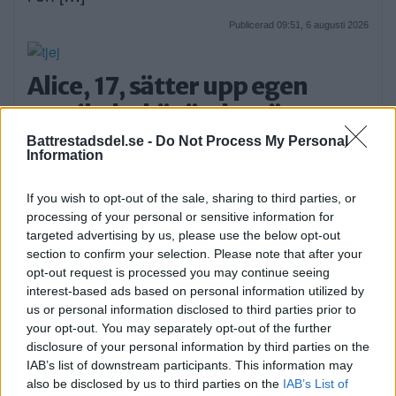
Publicerad 09:51, 6 augusti 2026
Alice, 17, sätter upp egen
musikal – här är de största
utmaningarna
Battrestadsdel.se -
Do Not Process My Personal
Information
Alice Stenberg är 17 år och har skrivit, […]
If you wish to opt-out of the sale, sharing to third parties, or
Publicerad 16:16, 5 augusti 2026
processing of your personal or sensitive information for
targeted advertising by us, please use the below opt-out
section to confirm your selection. Please note that after your
Bilist körde på vuxen och barn
opt-out request is processed you may continue seeing
på cykel
interest-based ads based on personal information utilized by
us or personal information disclosed to third parties prior to
På måndagskvällen blev två personer som
your opt-out. You may separately opt-out of the further
färdades på […]
disclosure of your personal information by third parties on the
IAB’s list of downstream participants. This information may
Publicerad 08:58, 4 augusti 2026
also be disclosed by us to third parties on the
IAB’s List of