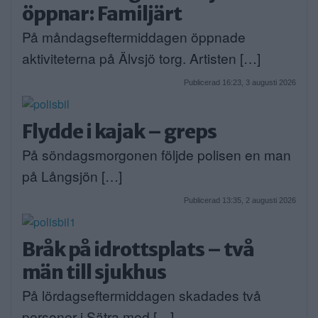
öppnar: Familjärt
På måndagseftermiddagen öppnade
aktiviteterna på Älvsjö torg. Artisten […]
Publicerad 16:23, 3 augusti 2026
Flydde i kajak – greps
På söndagsmorgonen följde polisen en man
på Långsjön […]
Publicerad 13:35, 2 augusti 2026
Bråk på idrottsplats – två
män till sjukhus
På lördagseftermiddagen skadades två
personer i Sätra med […]