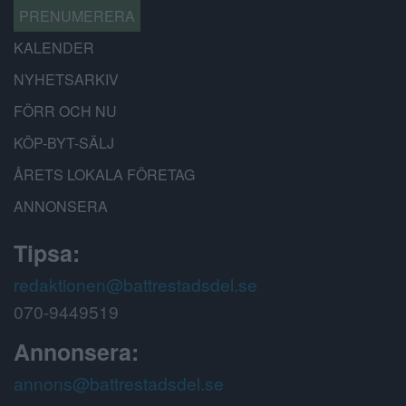
PRENUMERERA
KALENDER
NYHETSARKIV
FÖRR OCH NU
KÖP-BYT-SÄLJ
ÅRETS LOKALA FÖRETAG
ANNONSERA
Tipsa:
redaktionen@battrestadsdel.se
070-9449519
Annonsera:
annons@battrestadsdel.se