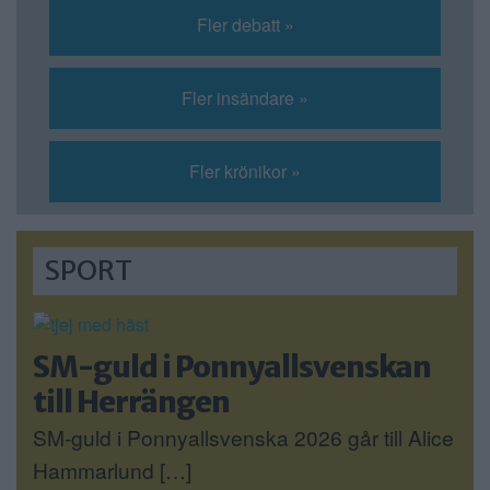
Fler debatt »
Fler insändare »
Fler krönikor »
SPORT
SM-guld i Ponnyallsvenskan
till Herrängen
SM-guld i Ponnyallsvenska 2026 går till Alice
Hammarlund […]