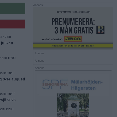
Annons:
kl.17:00
uli- 10
Annons:
berkl.12:00
Annons:
Annons:
stikl.18:00
g 3-14 augusti
stikl.18:00
vsjö 2026
tikl.19:00