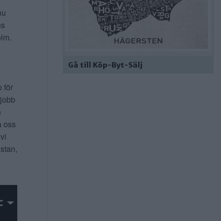
nu
ns
lm.
Gå till Köp-Byt-Sälj
b för
 jobb
n
a oss
 vi
 stan,