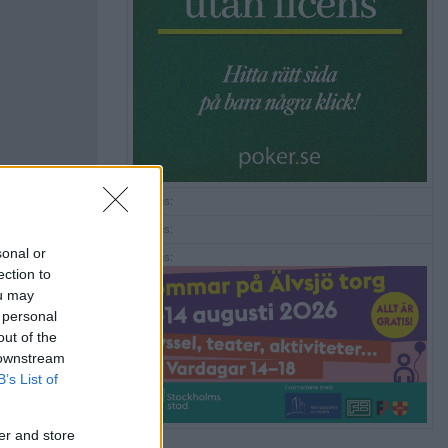
Annons:
Annons:
sonal or
Annons:
ection to
ou may
 personal
out of the
 downstream
B’s List of
er and store