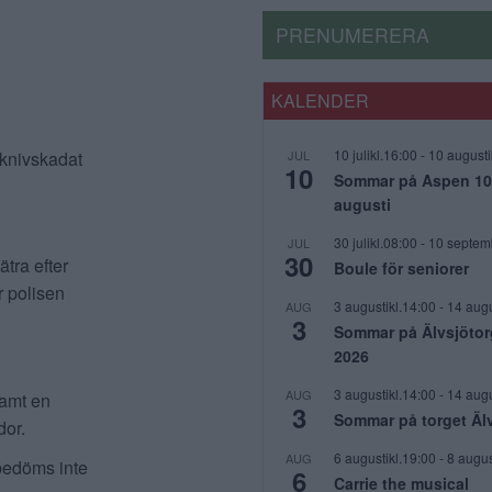
PRENUMERERA
KALENDER
10 julikl.16:00
-
10 augusti
 knivskadat
JUL
10
Sommar på Aspen 10 j
augusti
30 julikl.08:00
-
10 septem
JUL
30
tra efter
Boule för seniorer
r polisen
3 augustikl.14:00
-
14 augu
AUG
3
Sommar på Älvsjötor
2026
3 augustikl.14:00
-
14 augu
AUG
samt en
3
Sommar på torget Äl
dor.
6 augustikl.19:00
-
8 augus
AUG
bedöms inte
6
Carrie the musical