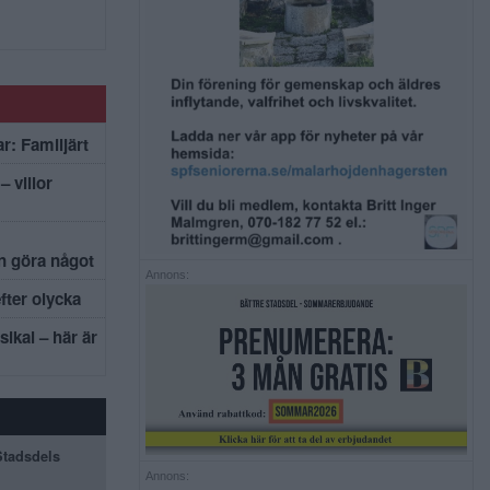
r: Familjärt
– villor
an göra något
Annons:
efter olycka
sikal – här är
 Stadsdels
Annons: