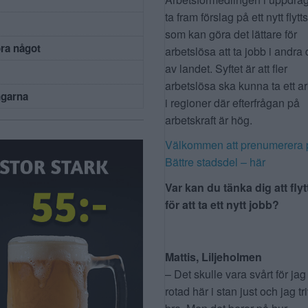
ta fram förslag på ett nytt flytt
som kan göra det lättare för
öra något
arbetslösa att ta jobb i andra 
av landet. Syftet är att fler
arbetslösa ska kunna ta ett a
ngarna
i regioner där efterfrågan på
arbetskraft är hög.
Välkommen att prenumerera 
Bättre stadsdel – här
Var kan du tänka dig att flyt
för att ta ett nytt jobb?
Mattis, Liljeholmen
– Det skulle vara svårt för jag
rotad här i stan just och jag tr