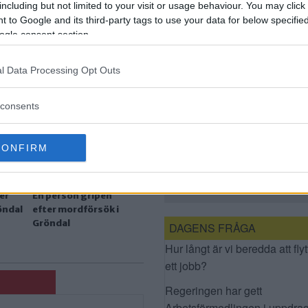
including but not limited to your visit or usage behaviour. You may click 
GRÖNDAL
 to Google and its third-party tags to use your data for below specifi
ogle consent section.
l Data Processing Opt Outs
consents
CONFIRM
EN PERSON GRIPEN
EFTER MORDFÖRSÖK I
GRÖNDAL
er
En person gripen
öndal
efter mordförsök i
Gröndal
DAGENS FRÅGA
Hur långt är vi beredda att flyt
ett jobb?
Regeringen har gett
Arbetsförmedlingen i uppdrag