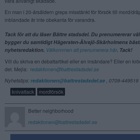
vara allvarligt skadade.
En man i 20-årsåldern greps misstänkt för försök till mord/drå
inblandade är inte obekanta för varandra.
Tack för att du läser Bättre stadsdel. Du prenumererar vä
bygger du samtidigt Hägersten-Älvsjö-Skärholmens bäst
nyhetsredaktion.
Välkommen att prenumerera här
. Tack!
Vill du skriva en debattartikel eller en insändare? Eller en kr
det. Mejla:
redaktionen@battrestadsdel.se
Nyhetstips:
redaktionen@battrestadsdel.se
, 0709-449519
knivattack
mordförsök
Better neighborhood
redaktionen@battrestadsdel.se