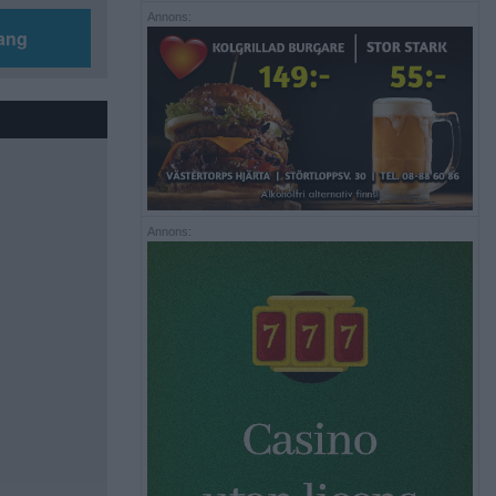
Annons:
ang
Annons: