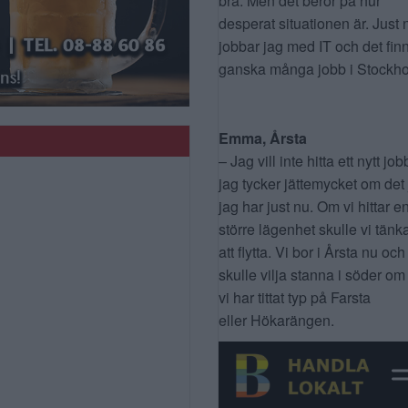
bra. Men det beror på hur
desperat situationen är. Just 
jobbar jag med IT och det fin
ganska många jobb i Stockho
Emma, Årsta
– Jag vill inte hitta ett nytt job
jag tycker jättemycket om det
jag har just nu. Om vi hittar e
större lägenhet skulle vi tänk
att flytta. Vi bor i Årsta nu och
skulle vilja stanna i söder om
vi har tittat typ på Farsta
eller Hökarängen.