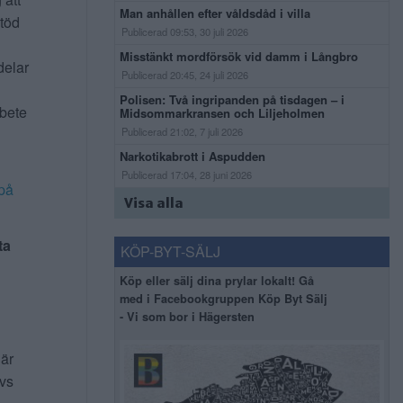
Man anhållen efter våldsdåd i villa
stöd
Publicerad 09:53, 30 juli 2026
Misstänkt mordförsök vid damm i Långbro
delar
Publicerad 20:45, 24 juli 2026
Polisen: Två ingripanden på tisdagen – i
rbete
Midsommarkransen och Liljeholmen
Publicerad 21:02, 7 juli 2026
Narkotikabrott i Aspudden
Publicerad 17:04, 28 juni 2026
på
Visa alla
ta
KÖP-BYT-SÄLJ
Köp eller sälj dina prylar lokalt! Gå
med i Facebookgruppen Köp Byt Sälj
- Vi som bor i Hägersten
 är
ivs