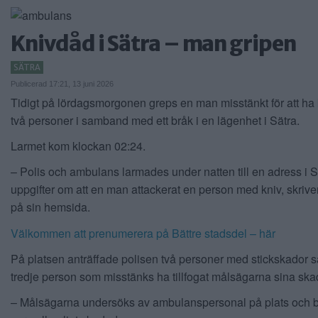
Knivdåd i Sätra – man gripen
SÄTRA
Publicerad 17:21, 13 juni 2026
Tidigt på lördagsmorgonen greps en man misstänkt för att ha
två personer i samband med ett bråk i en lägenhet i Sätra.
Larmet kom klockan 02:24.
– Polis och ambulans larmades under natten till en adress i Sä
uppgifter om att en man attackerat en person med kniv, skrive
på sin hemsida.
Välkommen att prenumerera på Bättre stadsdel – här
På platsen anträffade polisen två personer med stickskador 
tredje person som misstänks ha tillfogat målsägarna sina ska
– Målsägarna undersöks av ambulanspersonal på plats och 