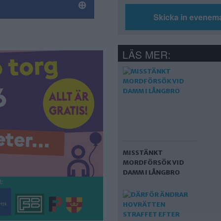
Skicka in evenem
LÄS MER:
MISSTÄNKT
MORDFÖRSÖK VID
DAMM I LÅNGBRO