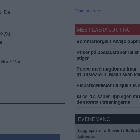
Visa kalender
p. De
MEST LÄSTA JUST NU
l? Då
Sommartorget i Älvsjö öppna
a
Priser på bostadsrätter faller 
stiger
önika? Gör
Poppe med ungdomar intar
friluftsteatern: Människan k
Elsparkcyklister till sjukhus 
Alice, 17, sätter upp egen mu
de största utmaningarna
EVENEMANG
Lägg själv in ditt event i Bättre
kalender.