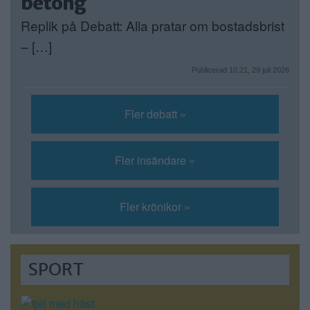
betong
Replik på Debatt: Alla pratar om bostadsbrist
– […]
Publicerad 10:21, 29 juli 2026
Fler debatt »
Fler insändare »
Fler krönikor »
SPORT