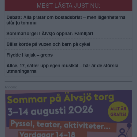
MEST LÄSTA JUST NU:
Debatt: Alla pratar om bostadsbrist – men lägenheterna
står ju tomma
Sommartorget i Älvsjö öppnar: Familjärt
Bilist körde på vuxen och barn på cykel
Flydde i kajak – greps
Alice, 17, sätter upp egen musikal – här är de största
utmaningarna
Annons: