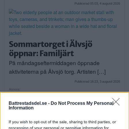
Publicerad 05:03, 4 augusti 2026
Sommartorget i Älvsjö
öppnar: Familjärt
På måndagseftermiddagen öppnade
aktiviteterna på Älvsjö torg. Artisten […]
Publicerad 16:23, 3 augusti 2026
Annons:
Battrestadsdel.se -
Do Not Process My Personal
Information
Flydde i kajak – greps
På söndagsmorgonen följde polisen en man
If you wish to opt-out of the sale, sharing to third parties, or
processing of your personal or sensitive information for