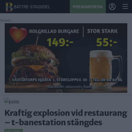
BÄTTRE STADSDEL
PRENUMERERA
Annons:
START
STADSDEL
PRENUMERATION
SPORT
ÅSIKTER
KALENDER
Kraftig explosion vid restaurang
KONTAKT
– t-banestation stängdes
SAMARBETEN
BREDÄNG