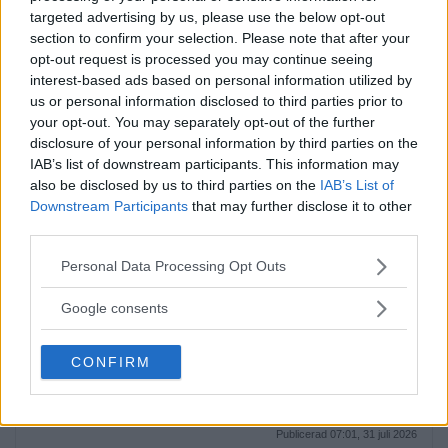
på Långsjön […]
targeted advertising by us, please use the below opt-out
section to confirm your selection. Please note that after your
Publicerad 13:35, 2 augusti 2026
opt-out request is processed you may continue seeing
interest-based ads based on personal information utilized by
Bråk på idrottsplats – två
us or personal information disclosed to third parties prior to
your opt-out. You may separately opt-out of the further
män till sjukhus
disclosure of your personal information by third parties on the
IAB’s list of downstream participants. This information may
På lördagseftermiddagen skadades två
also be disclosed by us to third parties on the
IAB’s List of
personer i Sätra med […]
Downstream Participants
that may further disclose it to other
third parties.
Publicerad 16:30, 1 augusti 2026
Please note that this website/app uses one or more Google
Personal Data Processing Opt Outs
services and may gather and store information including but
Debatt: C: Så förvandlar vi
not limited to your visit or usage behaviour. You may click to
Google consents
grant or deny consent to Google and its third-party tags to
Strandvägen till en grön oas
use your data for below specified purposes in below Google
CONFIRM
DEBATT. Strandvägen är i dag en av
consent section.
Stockholms […]
Publicerad 07:01, 31 juli 2026