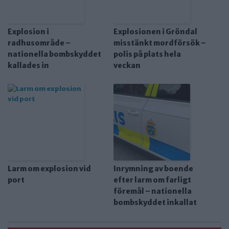
Explosion i
Explosionen i Gröndal
radhusområde –
misstänkt mordförsök –
nationella bombskyddet
polis på plats hela
kallades in
veckan
Larm om explosion vid
Inrymning av boende
port
efter larm om farligt
föremål – nationella
bombskyddet inkallat