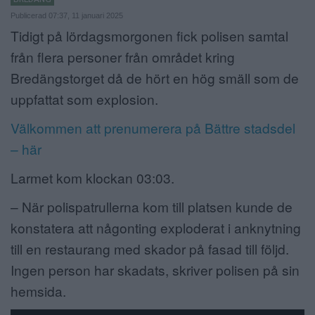
Publicerad 07:37, 11 januari 2025
ANNONSERA
Tidigt på lördagsmorgonen fick polisen samtal
NÄRINGSLIV
från flera personer från området kring
Bredängstorget då de hört en hög smäll som de
MER
uppfattat som explosion.
Välkommen att prenumerera på Bättre stadsdel
– här
Larmet kom klockan 03:03.
– När polispatrullerna kom till platsen kunde de
konstatera att någonting exploderat i anknytning
till en restaurang med skador på fasad till följd.
Ingen person har skadats, skriver polisen på sin
hemsida.