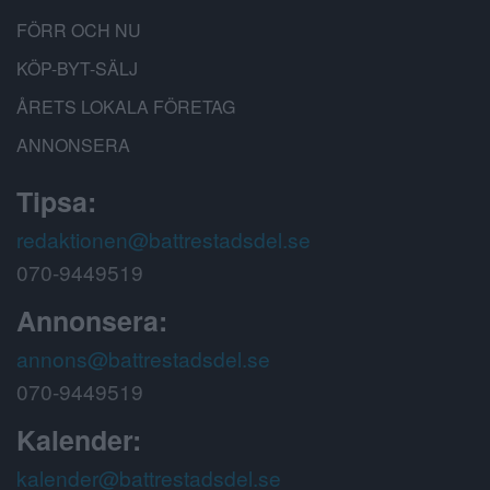
FÖRR OCH NU
KÖP-BYT-SÄLJ
ÅRETS LOKALA FÖRETAG
ANNONSERA
Tipsa:
redaktionen@battrestadsdel.se
070-9449519
Annonsera:
annons@battrestadsdel.se
070-9449519
Kalender:
kalender@battrestadsdel.se