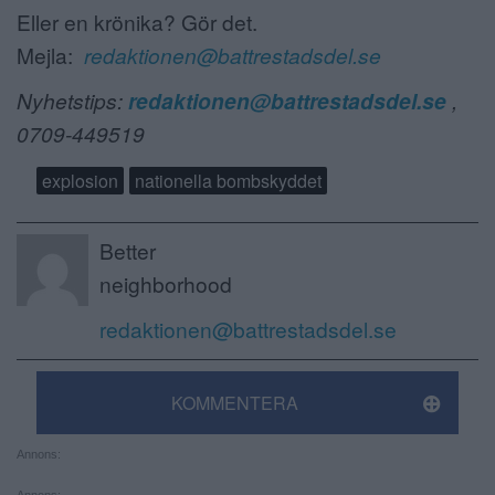
Eller en krönika? Gör det.
Mejla:
redaktionen@battrestadsdel.se
Nyhetstips:
redaktionen@battrestadsdel.se
,
0709-449519
explosion
nationella bombskyddet
Better
neighborhood
redaktionen@battrestadsdel.se
KOMMENTERA
Annons:
Annons: