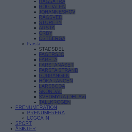
HAGSÄTRA
HÖGDALEN
JOHANNESHOV
RÅGSVED
STUREBY
ÅRSTA
ÖRBY
ÖSTBERGA
Farsta
STADSDEL
FAGERSJÖ
FARSTA
FARSTANÄSET
FARSTA STRAND
GUBBÄNGEN
HÖKARÄNGEN
LARSBODA
SKÖNDAL
SVEDMYRA (DEL AV)
TALLKROGEN
PRENUMERATION
PRENUMERERA
LOGGA IN
SPORT
ÅSIKTER