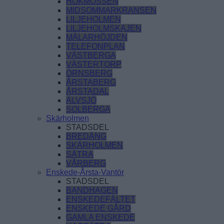
HÖKMOSSEN
MIDSOMMARKRANSEN
LILJEHOLMEN
LILJEHOLMSKAJEN
MÄLARHÖJDEN
TELEFONPLAN
VÄSTBERGA
VÄSTERTORP
ÖRNSBERG
ÅRSTABERG
ÅRSTADAL
ÄLVSJÖ
SOLBERGA
Skärholmen
STADSDEL
BREDÄNG
SKÄRHOLMEN
SÄTRA
VÅRBERG
Enskede-Årsta-Vantör
STADSDEL
BANDHAGEN
ENSKEDEFÄLTET
ENSKEDE GÅRD
GAMLA ENSKEDE