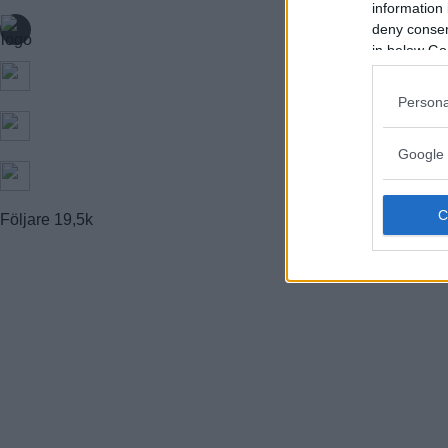
information 
FARSTA STRAND
GUBBÄNGEN
deny consent
HÖKARÄNGEN
in below Go
LARSBODA
SKÖNDAL
SVEDMYRA (DEL AV)
Persona
TALLKROGEN
Google 
Följare
19,5k