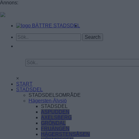
Annons:
BÄTTRE STADSDEL
×
START
STADSDEL
STADSDELSOMRÅDE
Hägersten-Älvsjö
STADSDEL
ASPUDDEN
AXELSBERG
GRÖNDAL
FRUÄNGEN
HÄGERSTENSÅSEN