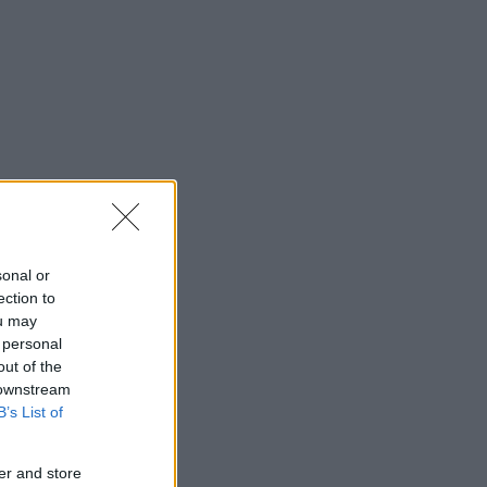
sonal or
ection to
ou may
 personal
out of the
 downstream
B’s List of
er and store