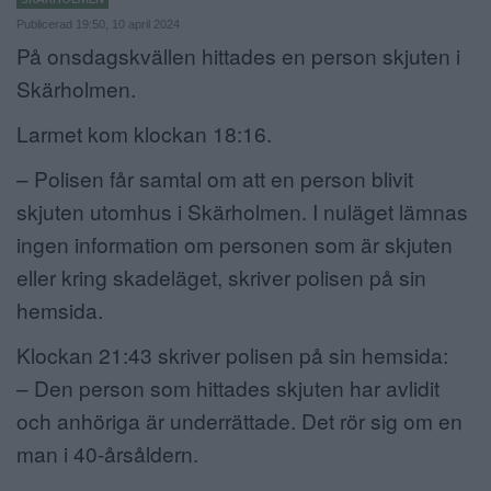
Publicerad 19:50, 10 april 2024
ANNONSERA
På onsdagskvällen hittades en person skjuten i
NÄRINGSLIV
Skärholmen.
MER
Larmet kom klockan 18:16.
– Polisen får samtal om att en person blivit
skjuten utomhus i Skärholmen. I nuläget lämnas
ingen information om personen som är skjuten
eller kring skadeläget, skriver polisen på sin
hemsida.
Klockan 21:43 skriver polisen på sin hemsida:
– Den person som hittades skjuten har avlidit
och anhöriga är underrättade. Det rör sig om en
man i 40-årsåldern.