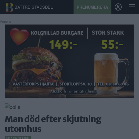
BÄTTRE STADSDEL
PRENUMERERA
Annons:
START
STADSDEL
PRENUMERATION
SPORT
ÅSIKTER
KALENDER
Man död efter skjutning
KONTAKT
utomhus
SAMARBETEN
SKÄRHOLMEN