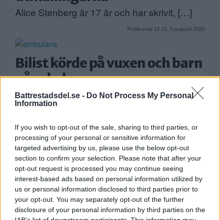
Alice Stenberg är 17 år och har skrivit, […]
Publicerad 16:16, 5 augusti 2026
Bilist körde på vuxen och barn
på cykel
På måndagskvällen blev två personer som
Battrestadsdel.se -
Do Not Process My Personal
Information
färdades på […]
If you wish to opt-out of the sale, sharing to third parties, or
Publicerad 08:58, 4 augusti 2026
processing of your personal or sensitive information for
targeted advertising by us, please use the below opt-out
section to confirm your selection. Please note that after your
opt-out request is processed you may continue seeing
interest-based ads based on personal information utilized by
När onlinecasino blir en del av
us or personal information disclosed to third parties prior to
den digitala vardagen i södra
your opt-out. You may separately opt-out of the further
disclosure of your personal information by third parties on the
Stockholm