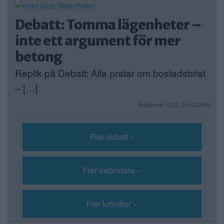
Debatt: Tomma lägenheter –
inte ett argument för mer
betong
Replik på Debatt: Alla pratar om bostadsbrist
– […]
Publicerad 10:21, 29 juli 2026
Fler debatt »
Fler insändare »
Fler krönikor »