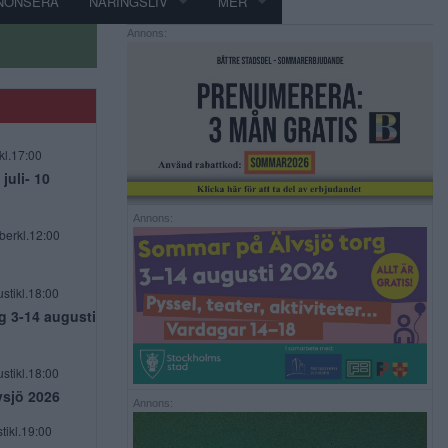
NONSERA
NÄRINGSLIV
MER
Annons:
kl.17:00
uli- 10
Annons:
berkl.12:00
stikl.18:00
g 3-14 augusti
stikl.18:00
vsjö 2026
Annons:
tikl.19:00