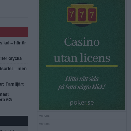
sikal – här är
efter olycka
dsbrist – men
r: Familjärt
mest
era 6G-
Annons:
Annons: