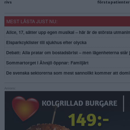
rivs
första patiente
MEST LÄSTA JUST NU:
Alice, 17, sätter upp egen musikal – här är de största utmani
Elsparkcyklister till sjukhus efter olycka
Debatt: Alla pratar om bostadsbrist – men lägenheterna står
Sommartorget i Älvsjö öppnar: Familjärt
De svenska sektorerna som mest sannolikt kommer att domi
Annons: