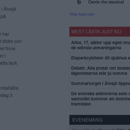
6
Carrie the musical
 i Älvsjö
Visa kalender
 på
MEST LÄSTA JUST NU
r har
t äldre och
Alice, 17, sätter upp egen mu
de största utmaningarna
et finns
er i
Elsparkcyklister till sjukhus 
etta tack
Debatt: Alla pratar om bosta
lägenheterna står ju tomma
Sommartorget i Älvsjö öppna
handahålla
De svenska sektorerna som 
redag 3
sannolikt kommer att domin
framtiden
EVENEMANG