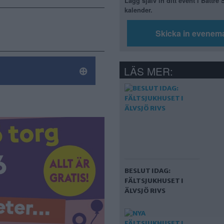
Lägg själv in ditt event i Bättre
kalender.
Skicka in evenem
LÄS MER:
BESLUT IDAG:
FÄLTSJUKHUSET I
ÄLVSJÖ RIVS