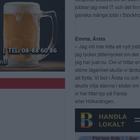
jobbar jag med IT och det fin
ganska många jobb i Stockho
Emma, Årsta
– Jag vill inte hitta ett nytt job
jag tycker jättemycket om det
jag har just nu. Om vi hittar e
större lägenhet skulle vi tänk
att flytta. Vi bor i Årsta nu och
skulle vilja stanna i söder om
vi har tittat typ på Farsta
eller Hökarängen.