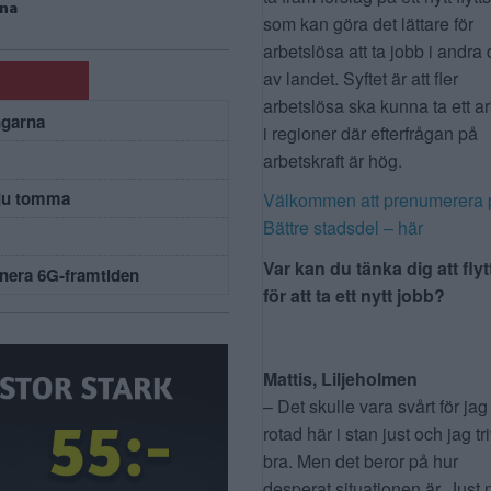
rna
som kan göra det lättare för
arbetslösa att ta jobb i andra 
av landet. Syftet är att fler
arbetslösa ska kunna ta ett a
ngarna
i regioner där efterfrågan på
arbetskraft är hög.
 ju tomma
Välkommen att prenumerera 
Bättre stadsdel – här
Var kan du tänka dig att flyt
nera 6G-framtiden
för att ta ett nytt jobb?
Mattis, Liljeholmen
– Det skulle vara svårt för jag
rotad här i stan just och jag tr
bra. Men det beror på hur
desperat situationen är. Just 