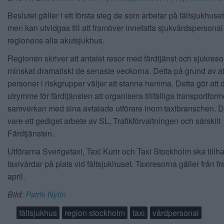
Beslutet gäller i ett första steg de som arbetar på fältsjukhuset
men kan utvidgas till att framöver innefatta sjukvårdspersonal
regionens alla akutsjukhus.
Regionen skriver att antalet resor med färdtjänst och sjukreso
minskat dramatiskt de senaste veckorna. Detta på grund av at
personer i riskgrupper väljer att stanna hemma. Detta gör att d
utrymme för färdtjänsten att organisera tillfälliga transportform
samverkan med sina avtalade utförare inom taxibranschen. D
vare ett gediget arbete av SL, Trafikförvaltningen och särskilt
Färdtjänsten.
Utförarna Sverigetaxi, Taxi Kurir och Taxi Stockholm ska till
taxivärdar på plats vid fältsjukhuset. Taxiresorna gäller från f
april.
Bild:
Patrik Nylin
fältsjukhus
region stockholm
taxi
vårdpersonal