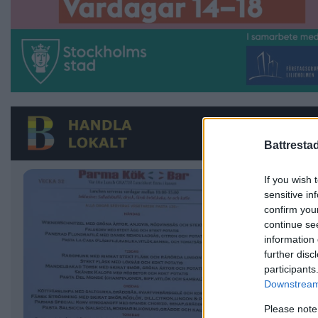
Battresta
If you wish 
sensitive in
confirm you
continue se
information 
further disc
participants
Downstream 
Please note