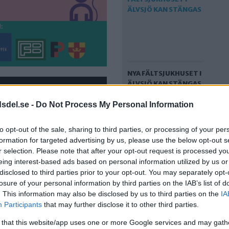
NYA FÄLTSJUKHUSET I
ÄLVSJÖ KAN STÄNGAS
dsdel.se -
Do Not Process My Personal Information
to opt-out of the sale, sharing to third parties, or processing of your per
formation for targeted advertising by us, please use the below opt-out s
r selection. Please note that after your opt-out request is processed y
eing interest-based ads based on personal information utilized by us or
disclosed to third parties prior to your opt-out. You may separately opt-
losure of your personal information by third parties on the IAB’s list of
. This information may also be disclosed by us to third parties on the
IA
NYA SJUKHUSET I
Participants
that may further disclose it to other third parties.
ÄLVSJÖ REDO TA
EMOT DE FÖRSTA
 that this website/app uses one or more Google services and may gath
PATIENTERNA