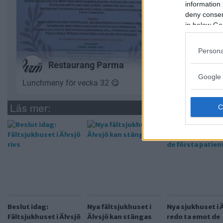
information 
deny consent
in below Go
Persona
Google 
Läs mer:
Beslut idag:
Nya fältsjukhuset i
Nya sjukhuset i 
Fältsjukhuset i Älvsjö
Älvsjö kan stängas
redo ta emot de