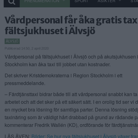
PRENUMERATION
SPORT
ÅSIKTER
ST
Vårdpersonal får åka gratis taxi 
fältsjukhuset i Älvsjö
ÄLVSJÖ
Publicerad 14:50, 2 april 2020
Vårdpersonal på fältsjukhuset i Älvsjö och på akutsjukhusen 
Stockholm kan åka taxi till jobbet utan kostnader.
Det skriver Kristdemokraterna i Region Stockholm i ett
pressmeddelande.
– Färdtjänsttaxi bidrar både till att vårdpersonal snabbt kan ta s
arbetet och att det sker på ett säkert sätt. I en orolig tid ser vi
en mycket bra lösning för samtliga parter. Denna lösning stöd
taxinäring som är väldigt hårt drabbad på grund av rådande 
kommenterar Fredrik Wallén (KD), ordförande för färdtjänstn
LÄS ÄVEN:
Bilder: Se hur nya fältsjukhuset i Älvsjö växer fr