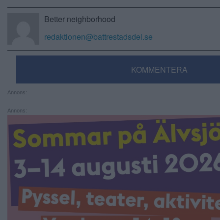
Better neighborhood
redaktionen@battrestadsdel.se
KOMMENTERA
Annons:
Annons: