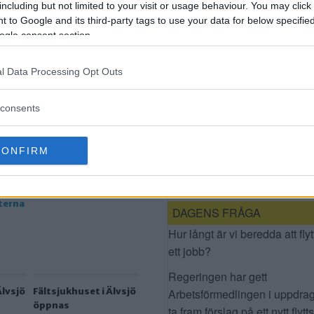
including but not limited to your visit or usage behaviour. You may click 
 to Google and its third-party tags to use your data for below specifi
ogle consent section.
l Data Processing Opt Outs
consents
FÄLTSJUKHUSET I
CONFIRM
ÄLVSJÖ ÖPPNAS
DAGENS FRÅGA
Hur långt är vi beredda att flyt
ett jobb?
Regeringen har gett
Älvsjö
Fältsjukhuset i Älvsjö
Arbetsförmedlingen i uppdrag
öppnas
ta fram förslag på ett nytt flytt