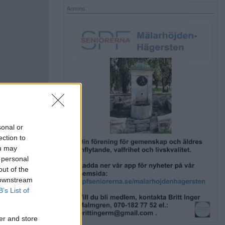
Annons:
sonal or
ection to
ou may
 personal
out of the
 downstream
B’s List of
er and store