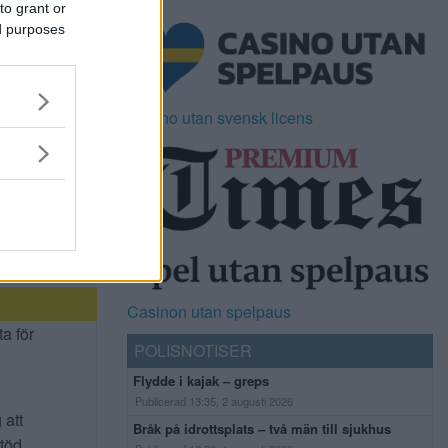
to grant or
ed purposes
Casino utan svensk licens
Casinon utan spelpaus
ta för
POLISNOTISER
Flydde i kajak – greps
Publicerad 13:35, 2 augusti 2026
 att
Bråk på idrottsplats – två män till sjukhus
stöd