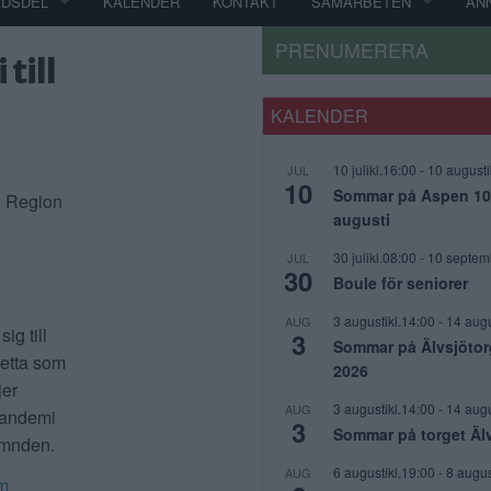
ADSDEL
KALENDER
KONTAKT
SAMARBETEN
AN
PRENUMERERA
till
KALENDER
10 julikl.16:00
-
10 augusti
JUL
10
Sommar på Aspen 10 j
i Region
augusti
30 julikl.08:00
-
10 septem
JUL
30
Boule för seniorer
3 augustikl.14:00
-
14 augu
AUG
ig till
3
Sommar på Älvsjötor
 detta som
2026
jer
3 augustikl.14:00
-
14 augu
AUG
pandemi
3
Sommar på torget Äl
ämnden.
6 augustikl.19:00
-
8 augus
AUG
am