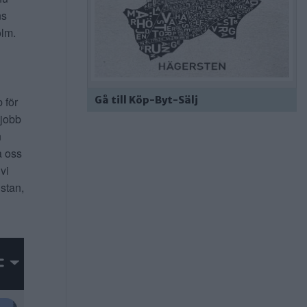
ns
lm.
Gå till Köp-Byt-Sälj
b för
 jobb
n
a oss
 vi
 stan,