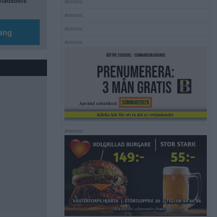
 Stadsdels
Annons:
Annons:
Annons:
ang
Annons:
Annons: