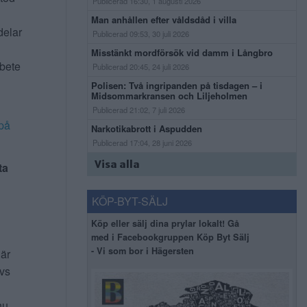
Publicerad 16:30, 1 augusti 2026
Man anhållen efter våldsdåd i villa
delar
Publicerad 09:53, 30 juli 2026
Misstänkt mordförsök vid damm i Långbro
rbete
Publicerad 20:45, 24 juli 2026
Polisen: Två ingripanden på tisdagen – i
Midsommarkransen och Liljeholmen
Publicerad 21:02, 7 juli 2026
på
Narkotikabrott i Aspudden
Publicerad 17:04, 28 juni 2026
Visa alla
ta
KÖP-BYT-SÄLJ
Köp eller sälj dina prylar lokalt! Gå
med i Facebookgruppen Köp Byt Sälj
- Vi som bor i Hägersten
 är
ivs
nu