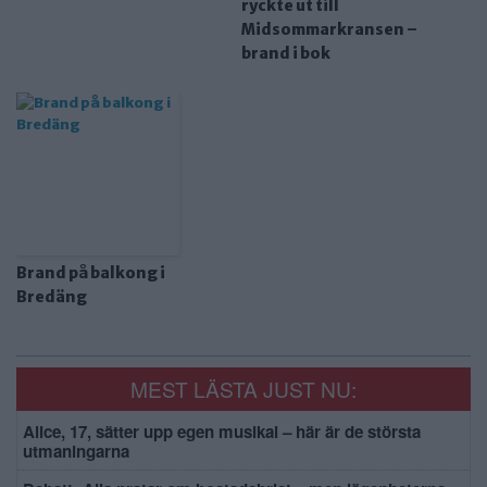
ryckte ut till
Midsommarkransen –
brand i bok
Brand på balkong i
Bredäng
MEST LÄSTA JUST NU:
Alice, 17, sätter upp egen musikal – här är de största
utmaningarna