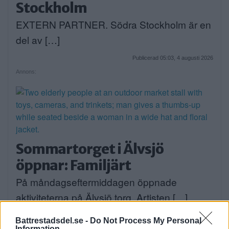
Stockholm
EXTERN PARTNER. Södra Stockholm är en
del av […]
Publicerad 05:03, 4 augusti 2026
Annons:
Sommartorget i Älvsjö
öppnar: Familjärt
På måndagseftermiddagen öppnade
aktiviteterna på Älvsjö torg. Artisten […]
Publicerad 16:23, 3 augusti 2026
Battrestadsdel.se -
Do Not Process My Personal
Information