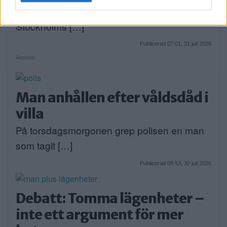
DEBATT. Strandvägen är i dag en av
Stockholms […]
Publicerad 07:01, 31 juli 2026
Annons:
Man anhållen efter våldsdåd i
villa
På torsdagsmorgonen grep polisen en man
som tagit […]
Publicerad 09:53, 30 juli 2026
Debatt: Tomma lägenheter –
inte ett argument för mer