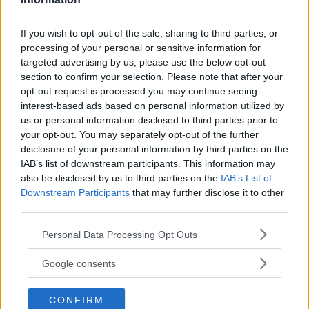
Flydde i kajak – greps
If you wish to opt-out of the sale, sharing to third parties, or
På söndagsmorgonen följde polisen en man
processing of your personal or sensitive information for
targeted advertising by us, please use the below opt-out
på Långsjön […]
section to confirm your selection. Please note that after your
opt-out request is processed you may continue seeing
Publicerad 13:35, 2 augusti 2026
interest-based ads based on personal information utilized by
us or personal information disclosed to third parties prior to
your opt-out. You may separately opt-out of the further
Bråk på idrottsplats – två
disclosure of your personal information by third parties on the
män till sjukhus
IAB’s list of downstream participants. This information may
also be disclosed by us to third parties on the
IAB’s List of
På lördagseftermiddagen skadades två
Downstream Participants
that may further disclose it to other
personer i Sätra med […]
third parties.
Please note that this website/app uses one or more Google
Publicerad 16:30, 1 augusti 2026
Personal Data Processing Opt Outs
services and may gather and store information including but
not limited to your visit or usage behaviour. You may click to
Google consents
Debatt: C: Så förvandlar vi
grant or deny consent to Google and its third-party tags to
use your data for below specified purposes in below Google
Strandvägen till en grön oas
CONFIRM
consent section.