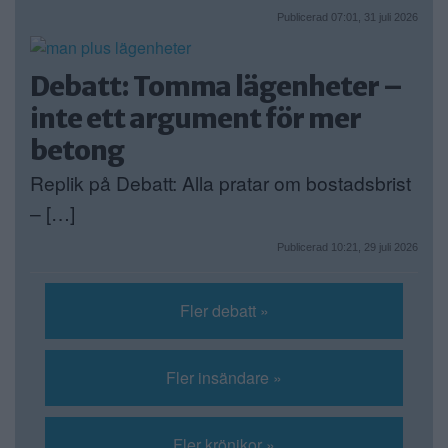
Publicerad 07:01, 31 juli 2026
Debatt: Tomma lägenheter –
inte ett argument för mer
betong
Replik på Debatt: Alla pratar om bostadsbrist
– […]
Publicerad 10:21, 29 juli 2026
Fler debatt »
Fler insändare »
Fler krönikor »