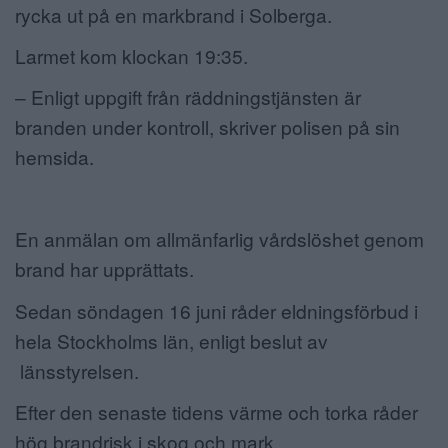
rycka ut på en markbrand i Solberga.
ANNONSERA
Larmet kom klockan 19:35.
NÄRINGSLIV
– Enligt uppgift från räddningstjänsten är
MER
branden under kontroll, skriver polisen på sin
hemsida.
En anmälan om allmänfarlig vårdslöshet genom
brand har upprättats.
Sedan söndagen 16 juni råder eldningsförbud i
hela Stockholms län, enligt beslut av
länsstyrelsen.
Efter den senaste tidens värme och torka råder
hög brandrisk i skog och mark.