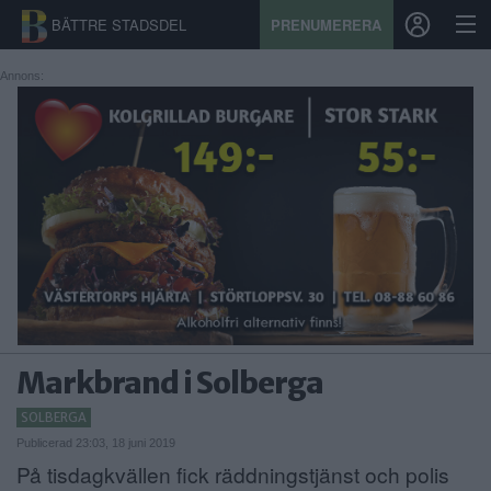
BÄTTRE STADSDEL
PRENUMERERA
Annons:
START
STADSDEL
PRENUMERATION
SPORT
ÅSIKTER
Markbrand i Solberga
KALENDER
SOLBERGA
KONTAKT
Publicerad 23:03, 18 juni 2019
På tisdagkvällen fick räddningstjänst och polis
SAMARBETEN