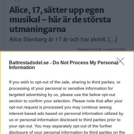
Alice, 17, sätter upp egen
musikal – här är de största
utmaningarna
Alice Stenberg är 17 år och har skrivit, […]
Publicerad 16:16, 5 augusti 2026
Battrestadsdel.se -
Do Not Process My Personal
Bilist körde på vuxen och barn
Information
på cykel
If you wish to opt-out of the sale, sharing to third parties, or
På måndagskvällen blev två personer som
processing of your personal or sensitive information for
targeted advertising by us, please use the below opt-out
färdades på […]
section to confirm your selection. Please note that after your
opt-out request is processed you may continue seeing
Publicerad 08:58, 4 augusti 2026
interest-based ads based on personal information utilized by
us or personal information disclosed to third parties prior to
your opt-out. You may separately opt-out of the further
disclosure of your personal information by third parties on the