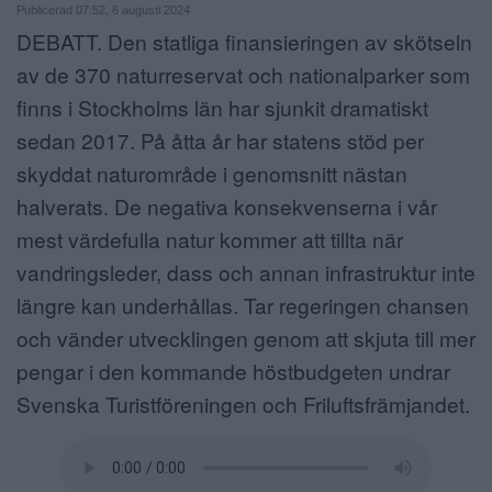
Publicerad 07:52, 6 augusti 2024
ANNONSERA
DEBATT. Den statliga finansieringen av skötseln
av de 370 naturreservat och nationalparker som
NÄRINGSLIV
finns i Stockholms län har sjunkit dramatiskt
MER
sedan 2017. På åtta år har statens stöd per
skyddat naturområde i genomsnitt nästan
halverats. De negativa konsekvenserna i vår
mest värdefulla natur kommer att tillta när
vandringsleder, dass och annan infrastruktur inte
längre kan underhållas. Tar regeringen chansen
och vänder utvecklingen genom att skjuta till mer
pengar i den kommande höstbudgeten undrar
Svenska Turistföreningen och Friluftsfrämjandet.