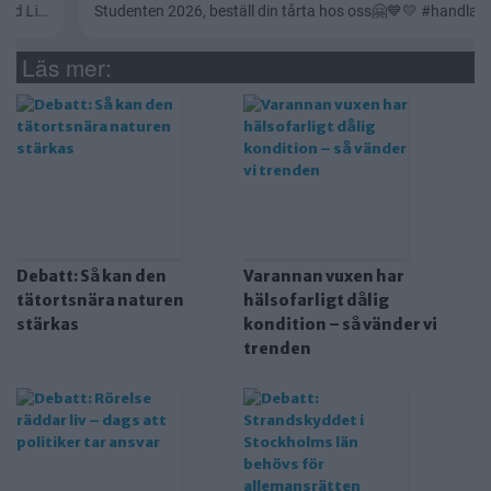
Läs mer:
Debatt: Så kan den
Varannan vuxen har
tätortsnära naturen
hälsofarligt dålig
stärkas
kondition – så vänder vi
trenden