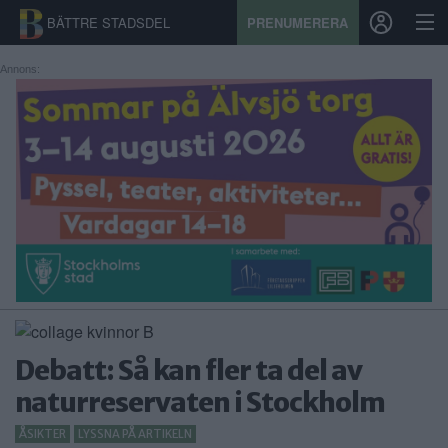
BÄTTRE STADSDEL
PRENUMERERA
Annons:
START
STADSDEL
PRENUMERATION
SPORT
ÅSIKTER
KALENDER
Debatt: Så kan fler ta del av
KONTAKT
naturreservaten i Stockholm
SAMARBETEN
ÅSIKTER
LYSSNA PÅ ARTIKELN