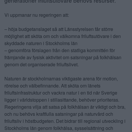
generationer friluftsutövare behövs resurser.
Vi uppmanar nu regeringen att:
– höja budgetanslaget så att Länsstyrelsen får större
möjlighet att sköta om och välkomna friluftsutövare i den
skyddade naturen i Stockholms län
– genomföra förslagen från den statliga kommittén för
främjande av fysisk aktivitet om satsningar på folkhälsan
genom det organiserade friluftslivet.
Naturen är stockholmarnas viktigaste arena för motion,
rörelse och välbefinnande. Att sköta om länets
friluftsinfrastruktur och vackra natur i en tid när Sverige
ligger i världstoppen i stillasittande, behöver prioriteras.
Regeringens vilja att satsa på folkhälsan är viktigt och bra,
och nu behövs kraftfulla satsningar på naturvård och
friluftsliv i höstbudgeten. Det bidrar till regional utveckling i
Stockholms län genom folkhälsa, sysselsättning och