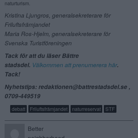
naturturism.
Kristina Ljungros, generalsekreterare för
Friluftsfrämjandet
Maria Ros-Hjelm, generalsekreterare för
Svenska Turistföreningen
Tack för att du läser Bättre
stadsdel.
Välkommen att prenumerera här
.
Tack!
Nyhetstips: redaktionen@battrestadsdel.se ,
0709-4495
19
debatt
Friluftsfrämjandet
naturreservat
STF
Better
neighborhood