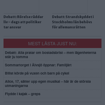
Debatt: Rörelse räddar
Debatt: Strandskyddet i
liv – dags att politiker
Stockholms län behövs
tar ansvar
för allemansrätten
MEST LÄSTA JUST NU:
Debatt: Alla pratar om bostadsbrist – men lägenheterna
står ju tomma
Sommartorget i Älvsjö öppnar: Familjärt
Bilist körde på vuxen och barn på cykel
Alice, 17, sätter upp egen musikal – här är de största
utmaningarna
Flydde i kajak – greps