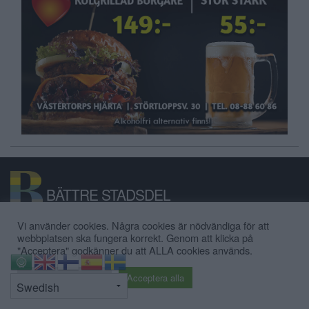
BÄTTRE STADSDEL
Vi använder cookies. Några cookies är nödvändiga för att
Bättre Stadsdel är en lokal nyhetssajt,
webbplatsen ska fungera korrekt. Genom att klicka på
"Acceptera" godkänner du att ALLA cookies används.
anslagstavla och stadsdelsforum för
Hägersten-Älvsjö-Skärholmen.
⇧
Cookie inställningar
Acceptera alla