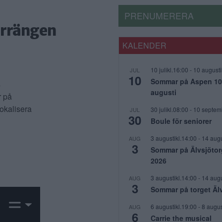
PRENUMERERA
Herrängen
KALENDER
10 julikl.16:00
-
10 augusti
JUL
10
Sommar på Aspen 10 j
s
augusti
r på
lokalisera
30 julikl.08:00
-
10 septem
JUL
30
Boule för seniorer
3 augustikl.14:00
-
14 augu
AUG
3
Sommar på Älvsjötor
2026
3 augustikl.14:00
-
14 augu
AUG
3
Sommar på torget Äl
6 augustikl.19:00
-
8 augus
AUG
6
Carrie the musical