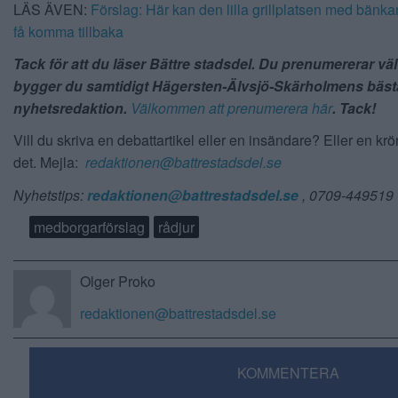
LÄS ÄVEN:
Förslag: Här kan den lilla grillplatsen med bänka
få komma tillbaka
Tack för att du läser Bättre stadsdel. Du prenumererar vä
bygger du samtidigt Hägersten-Älvsjö-Skärholmens bäst
nyhetsredaktion.
Välkommen att prenumerera här
. Tack!
Vill du skriva en debattartikel eller en insändare? Eller en kr
det. Mejla:
redaktionen@battrestadsdel.se
Nyhetstips:
redaktionen@battrestadsdel.se
, 0709-449519
medborgarförslag
rådjur
Olger Proko
redaktionen@battrestadsdel.se
KOMMENTERA