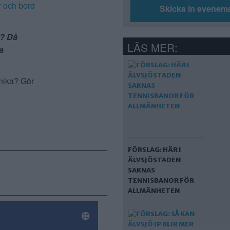
r och bord
Skicka in evenem
l? Då
LÄS MER:
a
önika? Gör
FÖRSLAG: HÄR I
ÄLVSJÖSTADEN
SAKNAS
TENNISBANOR FÖR
ALLMÄNHETEN