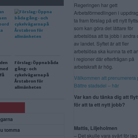
Regeringen har gett
Arbetsförmedlingen i uppdrag
ta fram förslag på ett nytt flytt
som kan göra det lättare för
arbetslösa att ta jobb i andra 
av landet. Syftet är att fler
arbetslösa ska kunna ta ett a
i regioner där efterfrågan på
 den
Förslag: Öppna båda
arbetskraft är hög.
n med
gång- och
få
cykelvägarna på
Välkommen att prenumerera 
Årstabron för
Bättre stadsdel – här
allmänheten
Var kan du tänka dig att flyt
för att ta ett nytt jobb?
ngarna
Mattis, Liljeholmen
 ju tomma
– Det skulle vara svårt för jag