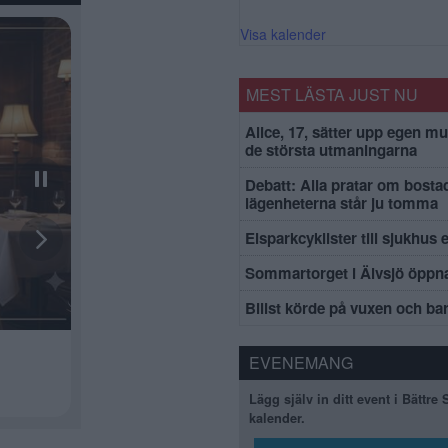
Visa kalender
MEST LÄSTA JUST NU
Alice, 17, sätter upp egen mu
de största utmaningarna
Debatt: Alla pratar om bosta
lägenheterna står ju tomma
Elsparkcyklister till sjukhus 
Sommartorget i Älvsjö öppna
Bilist körde på vuxen och ba
EVENEMANG
Lägg själv in ditt event i Bättre
kalender.