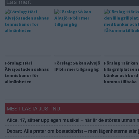
Läs mer:
Förslag: Här i
Förslag: Så kan Älvsjö
Förslag: Här kan
Älvsjöstaden saknas
IP blir mer tillgänglig
lilla grillplatse
tennisbanor för
bänkar och bord 
allmänheten
komma tillbaka
MEST LÄSTA JUST NU:
Alice, 17, sätter upp egen musikal – här är de största utmani
Debatt: Alla pratar om bostadsbrist – men lägenheterna står