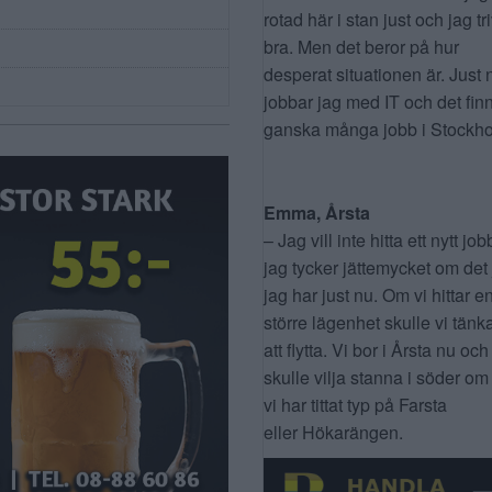
rotad här i stan just och jag tr
bra. Men det beror på hur
desperat situationen är. Just 
jobbar jag med IT och det fin
ganska många jobb i Stockho
Emma, Årsta
– Jag vill inte hitta ett nytt job
jag tycker jättemycket om det
jag har just nu. Om vi hittar e
större lägenhet skulle vi tänk
att flytta. Vi bor i Årsta nu och
skulle vilja stanna i söder om
vi har tittat typ på Farsta
eller Hökarängen.