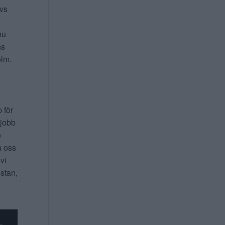
ivs
nu
ns
lm.
b för
 jobb
n
a oss
 vi
 stan,