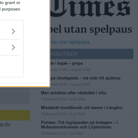
to grant or
ed purposes
Casinon utan spelpaus
POLISNOTISER
Flydde i kajak – greps
Publicerad 13:35, 2 augusti 2026
Bråk på idrottsplats – två män till sjukhus
Publicerad 16:30, 1 augusti 2026
Man anhållen efter våldsdåd i villa
Publicerad 09:53, 30 juli 2026
Misstänkt mordförsök vid damm i Långbro
Publicerad 20:45, 24 juli 2026
Polisen: Två ingripanden på tisdagen – i
ta för
Midsommarkransen och Liljeholmen
Publicerad 21:02, 7 juli 2026