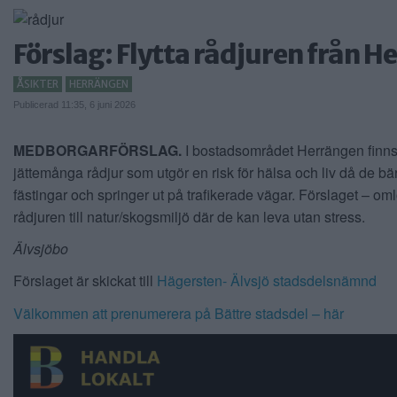
Förslag: Flytta rådjuren från 
ÅSIKTER
HERRÄNGEN
Publicerad 11:35, 6 juni 2026
MEDBORGARFÖRSLAG.
I bostadsområdet Herrängen finn
jättemånga rådjur som utgör en risk för hälsa och liv då de bä
fästingar och springer ut på trafikerade vägar. Förslaget – om
rådjuren till natur/skogsmiljö där de kan leva utan stress.
Älvsjöbo
Förslaget är skickat till
Hägersten- Älvsjö stadsdelsnämnd
Välkommen att prenumerera på Bättre stadsdel – här