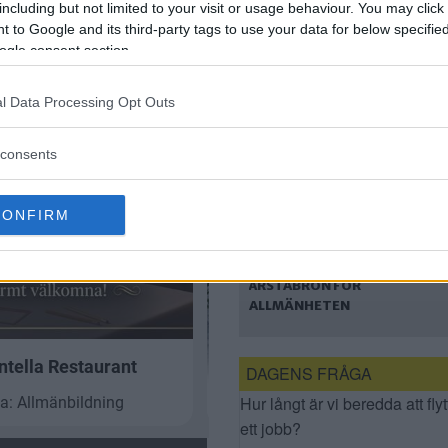
including but not limited to your visit or usage behaviour. You may click 
KOMMA TILLBAKA
 to Google and its third-party tags to use your data for below specifi
ogle consent section.
l Data Processing Opt Outs
consents
CONFIRM
FÖRSLAG: ÖPPNA
BÅDA GÅNG- OCH
CYKELVÄGARNA PÅ
ÅRSTABRON FÖR
ALLMÄNHETEN
DAGENS FRÅGA
Hur långt är vi beredda att flyt
ett jobb?