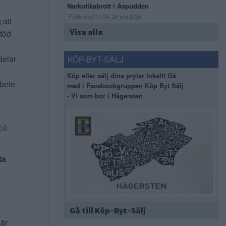
Narkotikabrott i Aspudden
Publicerad 17:04, 28 juni 2026
 att
stöd
Visa alla
delar
KÖP-BYT-SÄLJ
Köp eller sälj dina prylar lokalt! Gå
rbete
med i Facebookgruppen Köp Byt Sälj
- Vi som bor i Hägersten
på
ta
Gå till Köp-Byt-Sälj
 är