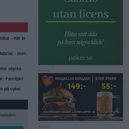
sikal – här är
dsbrist – men
efter olycka
Annons:
r: Familjärt
rn på cykel
 Stadsdels
Annons: