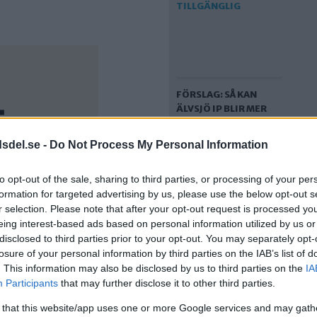
FÖRSLAG: SÅ KAN
ÄLVSJÖ IP BLIR MER
TILLGÄNGLIG
dsdel.se -
Do Not Process My Personal Information
to opt-out of the sale, sharing to third parties, or processing of your per
formation for targeted advertising by us, please use the below opt-out s
r selection. Please note that after your opt-out request is processed y
eing interest-based ads based on personal information utilized by us or
disclosed to third parties prior to your opt-out. You may separately opt-
losure of your personal information by third parties on the IAB’s list of
. This information may also be disclosed by us to third parties on the
IA
FÖRSLAG: HÄR KAN
Participants
that may further disclose it to other third parties.
DEN LILLA
GRILLPLATSEN MED
 that this website/app uses one or more Google services and may gath
BÄNKAR OCH BORD FÅ