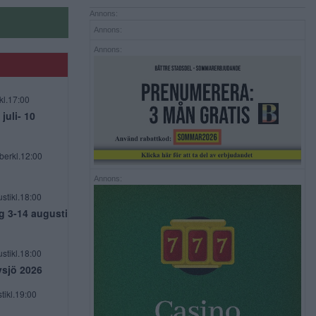
Annons:
Annons:
Annons:
kl.17:00
uli- 10
berkl.12:00
Annons:
stikl.18:00
g 3-14 augusti
stikl.18:00
vsjö 2026
tikl.19:00