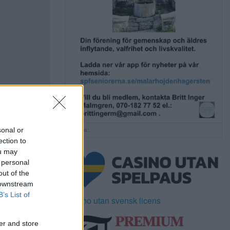
sonal or
Annons:
ection to
ou may
 personal
out of the
 downstream
B’s List of
Casino utan svensk licens
er and store