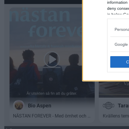
information 
deny consent
in below Go
Persona
Google 